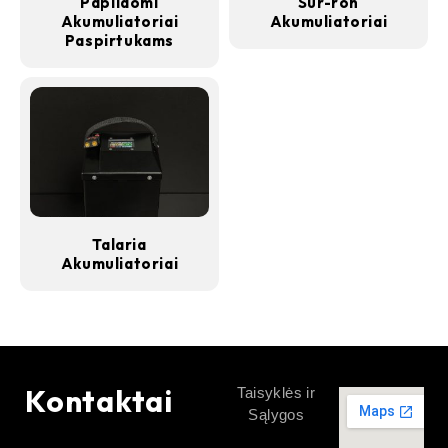
Papildomi
Sur-ron
Akumuliatoriai
Akumuliatoriai
Paspirtukams
Talaria
Akumuliatoriai
Kontaktai
Taisyklės ir
Sąlygos