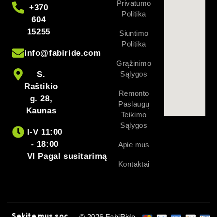
Privatumo
+370
Politika
604
15255
Siuntimo
Politika
info@fabiride.com
Grąžinimo
S.
Sąlygos
Raštikio
Remonto
g. 28,
Paslaugų
Kaunas
Teikimo
Sąlygos
I-V 11:00
- 18:00
Apie mus
VI Pagal susitarimą
Kontaktai
Sekite mus soc.
© 2026 FabiRide.