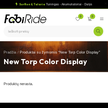
SurRon & Talaria
Tuningas - Akumuliatoriai - Dalys
0
0
Pradžia
/
Produktai su žymomis “New Torp Color Display”
New Torp Color Display
Produktų nerasta.