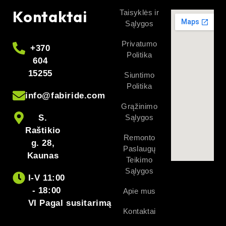
Kontaktai
Taisyklės ir
Sąlygos
Privatumo
+370
Politika
604
15255
Siuntimo
Politika
info@fabiride.com
Grąžinimo
S.
Sąlygos
Raštikio
Remonto
g. 28,
Paslaugų
Kaunas
Teikimo
Sąlygos
I-V 11:00
- 18:00
Apie mus
VI Pagal susitarimą
Kontaktai