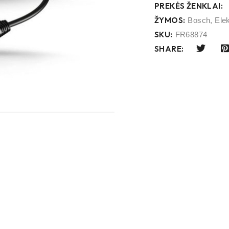
PREKĖS ŽENKLAI:
ŽYMOS:
Bosch
,
Elek
SKU:
FR68874
SHARE: