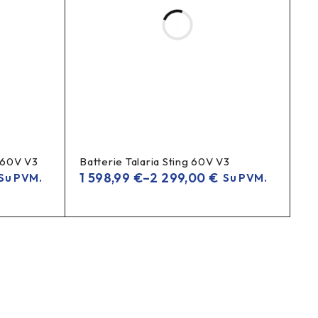
rbus trumpesnis įkrovimo laikas).
pakrovėjas 2A, kompaktiškas pakrovėjas, kompaktinis
 charger, Bosch compact charger, e-bike charger, electric
 60V V3
Batterie Talaria Sting 60V V3
1 598,99
€
–
2 299,00
€
Su PVM.
Su PVM.