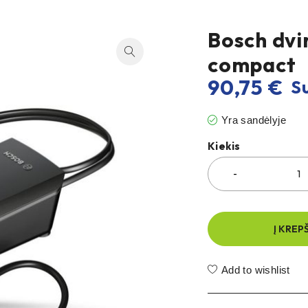
Bosch dvi
compact
90,75
€
Su
Yra sandėlyje
Kiekis
Į KREP
Add to wishlist