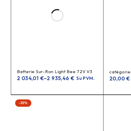
Compact
Versija:
Bosch dviračių akumuliatorių pakrovėj
Paskirtis:
teirautis dėl pristatymo termino
Pristatymas:
DUK (FAQ)
Ar tai Bosch Compact pakrovėjas?
Batterie Sur-Ron Light Bee 72V V3
catégorie
Bosch 2A Compact pakrovėjas
Taip, tai
, kompaktiškas ir
2 034,01
€
–
2 935,46
€
20,00
€
Su PVM.
Kam skirtas šis pakrovėjas?
-30%
Bosch dviračių akumuliatorių
Jis skirtas
įkrovimui (Bosc