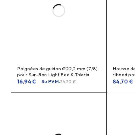
Kuo skiriasi 2A pakrovėjas nuo 4A ar 6A?
2A
kompaktiškumą
yra labiau orientuotas į
ir patogų kasd
Koks pristatymo terminas?
Teirautis dėl pristatymo termino
, nes jis priklauso nuo 
Bosch pakrovėjas, Bosch eBike pakrovėjas, Bosch dvirači
Bosch pakrovėjas, Bosch akumuliatorių pakrovėjas, Bosch d
Poignées de guidon Ø22,2 mm (7/8)
Housse de
bike charger, Bosch battery charger, delivery time inquire
pour Sur-Ron Light Bee & Talaria
ribbed po
16,94
€
84,70
€
Su PVM.
24,20
€