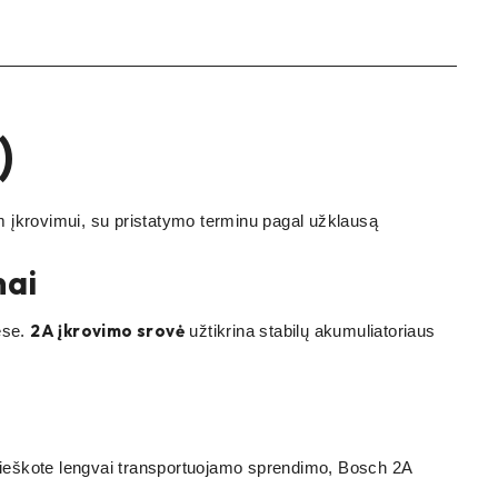
)
įkrovimui, su pristatymo terminu pagal užklausą
nai
2A įkrovimo srovė
ėse.
užtikrina stabilų akumuliatoriaus
ei ieškote lengvai transportuojamo sprendimo, Bosch 2A