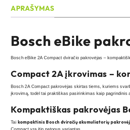
APRAŠYMAS
Bosch eBike pakr
Bosch eBike 2A Compact dviračio pakrovėjas – kompaktiška
Compact 2A įkrovimas – ko
Bosch 2A Compact pakrovėjas skirtas tiems, kuriems sva
įkrovimą, todėl tai praktiškas pasirinkimas kaip pagrindini
Kompaktiškas pakrovėjas Bo
kompaktinis Bosch dviračių akumuliatorių pakrovė
Tai
Compact yra itin patogus variantas.