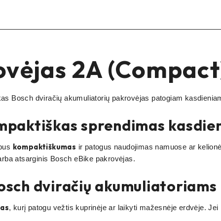
ovėjas 2A (Compact
s Bosch dviračių akumuliatorių pakrovėjas patogiam kasdieniam 
mpaktiškas sprendimas kasdie
kompaktiškumas
rbus
ir patogus naudojimas namuose ar kelion
s arba atsarginis Bosch eBike pakrovėjas.
sch dviračių akumuliatoriams
jas
, kurį patogu vežtis kuprinėje ar laikyti mažesnėje erdvėje. J