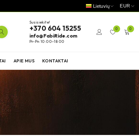
EUR
Lietuvių
Susisiekite!
+370 604 15255
0
0
info@FabiRide.com
Pr-Pn 10:00–18:00
TAI
APIE MUS
KONTAKTAI