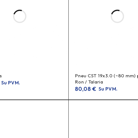
as
s
Pneu CST 19x3.0 (~80 mm) 
 lengvai transportuojamas.
Ron / Talaria
Su PVM.
80,08
€
Su PVM.
h eBike sistemoms).