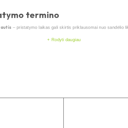
tatymo termino
rautis
– pristatymo laikas gali skirtis priklausomai nuo sandėlio li
Rodyti daugiau
as įkrovimas kasdienai
laikyti
eBike sistemoms