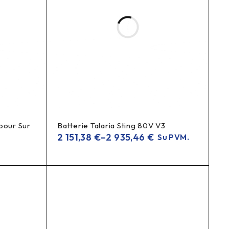
pour Sur
Batterie Talaria Sting 80V V3
2 151,38
€
–
2 935,46
€
Su PVM.