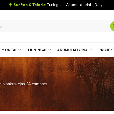
SurRon & Talaria
Tuningas - Akumuliatoriai - Dalys
EMONTAS
TIUNINGAS
AKUMULIATORIAI
PROJEK
čio pakrovėjas 2A compact