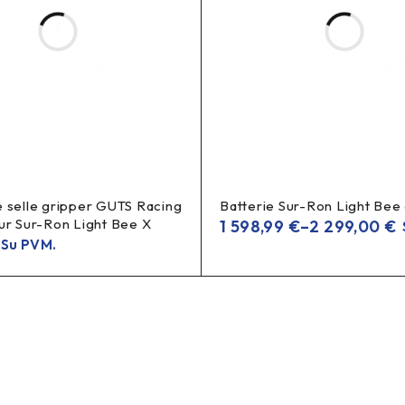
4A/6A
ienį įkrovimą, o
paprastai įkrauna greičiau (tinka, kai sva
sandėlio likučio ir tiekimo.
o pakrovėjas, Bosch 2A pakrovėjas, Bosch Compact pakrovėjas, 
viračių akumuliatorių pakrovėjas, Bosch eBike charger, Bosch 2A
 selle gripper GUTS Racing
Batterie Sur-Ron Light Bee
ur Sur-Ron Light Bee X
1 598,99
€
–
2 299,00
€
Su PVM.