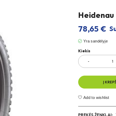
Heidenau K
78,65
€
Su
Yra sandėlyje
Kiekis
Į KREP
Add to wishlist
PREKĖS ŽENKLAI: