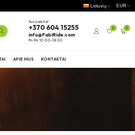
EUR
Lietuvių
Susisiekite!
+370 604 15255
0
0
info@FabiRide.com
Pr-Pn 10:00–18:00
TAI
APIE MUS
KONTAKTAI