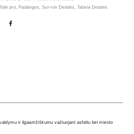
Ride pro
,
Padangos
,
Sur-ron Detalės
,
Talaria Detalės
valdymu ir ilgaamžiškumu važiuojant asfaltu bei miesto