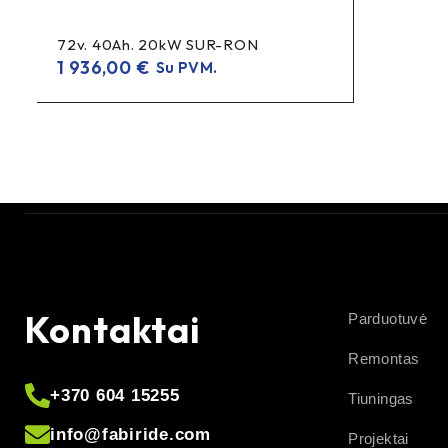
72v. 40Ah. 20kW SUR-RON
1 936,00
€
Su PVM.
Kontaktai
Parduotuvė
Remontas
+370 604 15255
Tiuningas
info@fabiride.com
Projektai