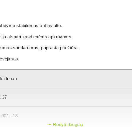
tabdymo stabilumas ant asfalto.
ija atspari kasdienėms apkrovoms.
kimas sandarumas, paprasta priežiūra.
dėvėjimas.
Heidenau
 37
.00/ – 18
Rodyti daugiau