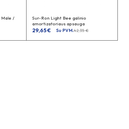
 Male /
Sur-Ron Light Bee galinio
amortizatoriaus apsauga
29,65
€
Su PVM.
42,35
€