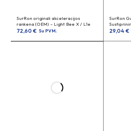
SurRon originali akceleracijos
SurRon Gu
rankena (OEM) – Light Bee X / L1e
Sustiprin
72,60
€
29,04
€
Su PVM.