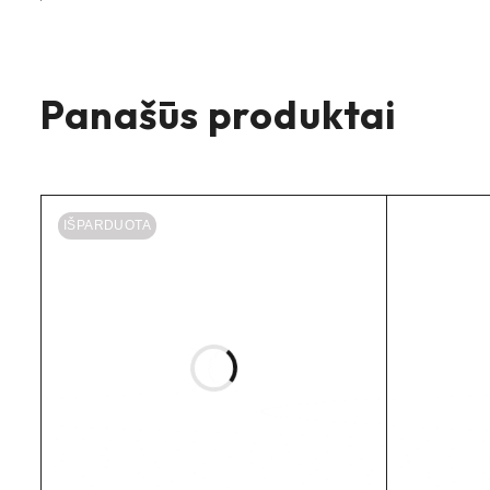
KATEGORIJA
TIPAS
M
Panašūs produktai
PRIEKINIS/GALINIS
g
SPEED INDEX
IŠPARDUOTA
LOADINDEX
CARCASS
T
SVORIS
3