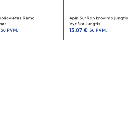
oliavietės Rėmo
4pin SurRon krovimo jungtis
imas
Vyriška Jungtis
13,07
€
Su PVM.
Su PVM.