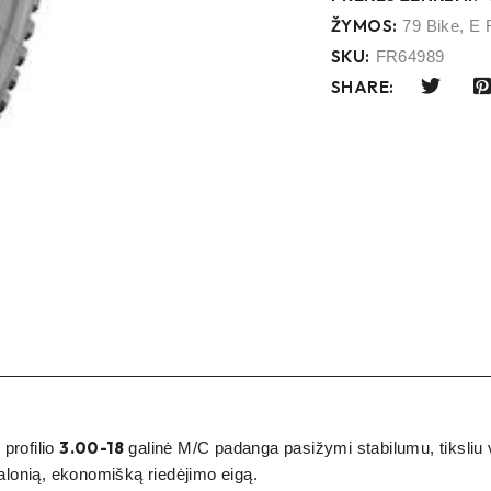
ŽYMOS:
79 Bike
,
E 
SKU:
FR64989
SHARE:
1
3.00-18
profilio
galinė M/C padanga pasižymi stabilumu, tiksliu 
alonią, ekonomišką riedėjimo eigą.