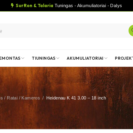
SurRon & Talaria
Tuningas - Akumuliatoriai - Dalys
EMONTAS
TIUNINGAS
AKUMULIATORIAI
PROJEK
s / Ratai / Kameros
/
Heidenau K 41 3.00 – 18 inch