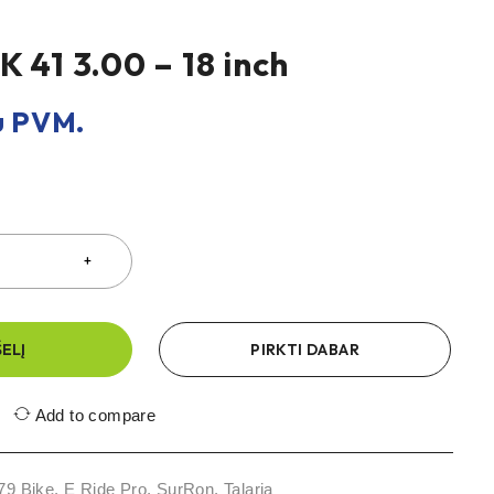
 41 3.00 – 18 inch
 PVM.
ŠELĮ
PIRKTI DABAR
Add to compare
79 Bike
,
E Ride Pro
,
SurRon
,
Talaria