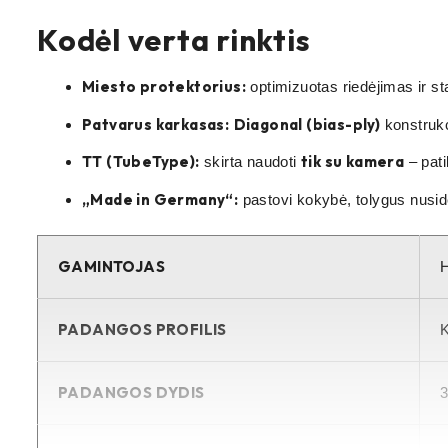
Kodėl verta rinktis
Miesto protektorius:
optimizuotas riedėjimas ir s
Patvarus karkasas:
Diagonal (bias-ply)
konstrukc
TT (TubeType):
tik su kamera
skirta naudoti
– pati
„Made in Germany“:
pastovi kokybė, tolygus nusi
GAMINTOJAS
PADANGOS PROFILIS
K
PADANGOS DYDIS
3