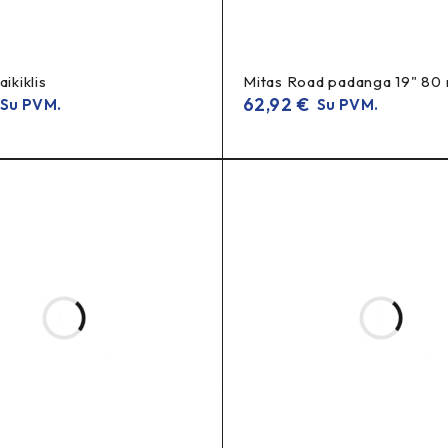
DE
ikiklis
Mitas Road padanga 19" 8
62,92
€
Su PVM.
Su PVM.
a
.
K37
omas, bet bekelės entuziastams geriau
.