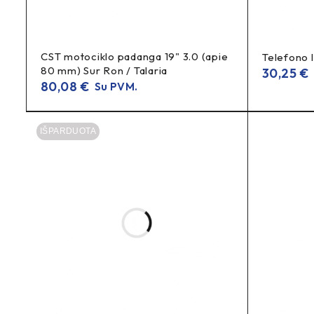
GAMYBOS ŠALIS
DUK
CST motociklo padanga 19" 3.0 (apie
Telefono la
80 mm) Sur Ron / Talaria
30,25
€
80,08
€
Su PVM.
Ar tinka be kameros (TL)?
TT (TubeType)
tik su kamer
Ne – tai
padanga, naudotina
IŠPARDUOTA
Ar ši padanga tinkama žvyrui/bekelei?
asfaltui/miestui
Ji optimizuota
. Retkarčiais žvyras įman