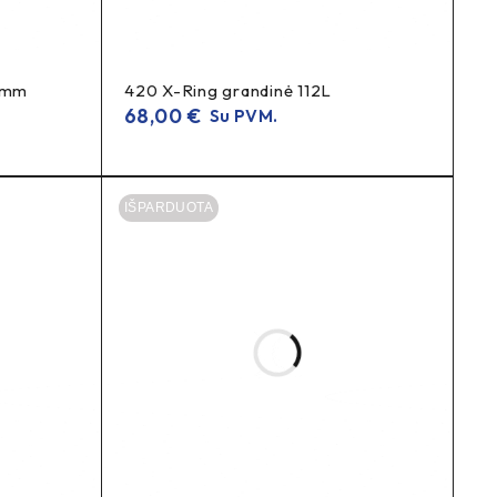
0 mm
420 X-Ring grandinė 112L
68,00
€
Su PVM.
IŠPARDUOTA