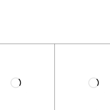
Padangos M/C
iesto
alinė padanga
P
52
T / TubeType – padanga skirta naudoti tik su kamera / Diagonal
.52 kg