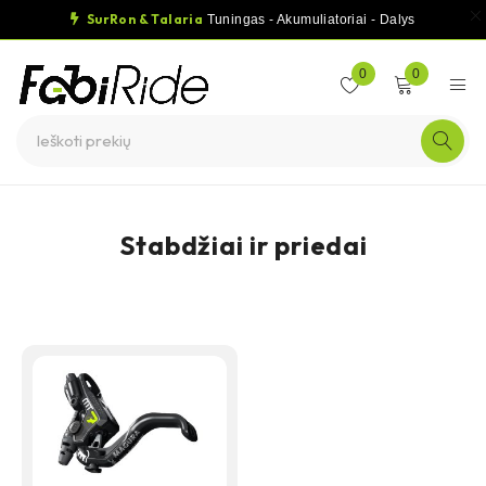
SurRon & Talaria
Tuningas - Akumuliatoriai - Dalys
0
0
Stabdžiai ir priedai