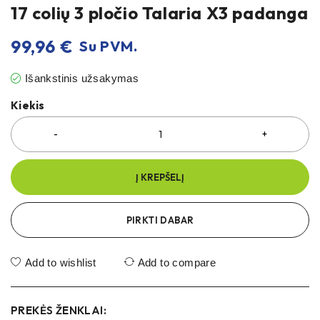
17 colių 3 pločio Talaria X3 padanga
99,96
€
Su PVM.
Išankstinis užsakymas
Kiekis
Į KREPŠELĮ
PIRKTI DABAR
Add to wishlist
Add to compare
PREKĖS ŽENKLAI: