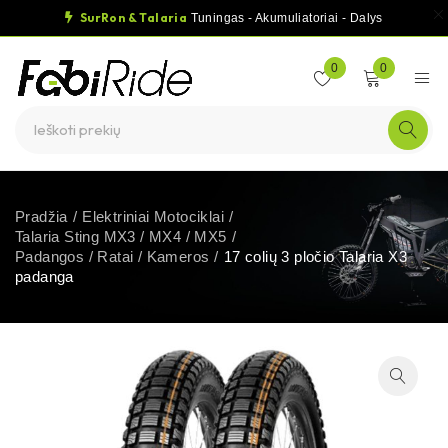
SurRon & Talaria
Tuningas - Akumuliatoriai - Dalys
0
0
Pradžia
/
Elektriniai Motociklai
/
Talaria Sting MX3 / MX4 / MX5
/
Padangos / Ratai / Kameros
/
17 colių 3 pločio Talaria X3
padanga