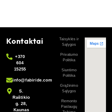
Kontaktai
Taisyklės ir
Sąlygos
Privatumo
+370
Politika
604
15255
Siuntimo
Politika
info@fabiride.com
Grąžinimo
S.
Sąlygos
Raštikio
Remonto
g. 28,
Paslaugų
Kaunas
Teikimo