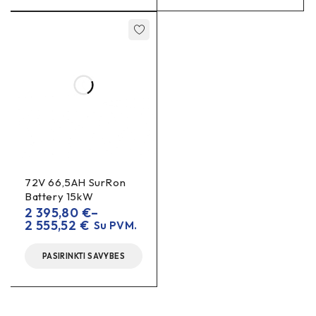
72V 66,5AH SurRon
Battery 15kW
2 395,80
€
–
2 555,52
€
Su PVM.
PASIRINKTI SAVYBES