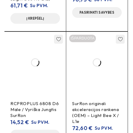
Tylesnė eiga
ir stabilumas ant asfalto lyginant su
61,71
€
Su PVM.
agresyviomis grubių „knobbų“ padangomis.
PASIRINKTI SAVYBES
Į KREPŠELĮ
DUK
Ar tiks ant originalaus Talaria X3 ratlankio?
IŠPARDUOTA
Taip, jei ratlankis 17″ ir numatytas ~3″ pločio padangai.
Ar ši padanga tinkama intensyviai bekelei?
Taip, subalansuota „dual-sport“ kryptis. Jei važiuosite tik
purvu ir moliu – gali reikėti dar agresyvesnio protektoriaus.
RCPROPLUS 6808 D6
SurRon originali
Male / Vyriška Jungtis
akceleracijos rankena
SurRon
(OEM) – Light Bee X /
L1e
14,52
€
Su PVM.
72,60
€
Su PVM.