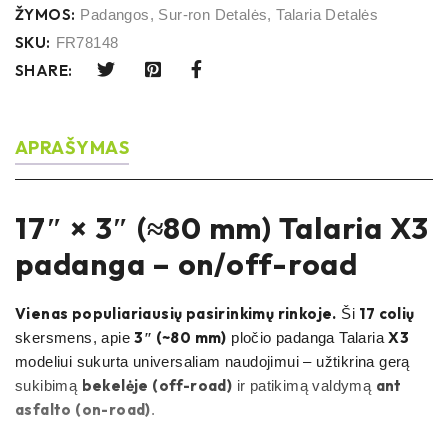
ŽYMOS:
Padangos
,
Sur-ron Detalės
,
Talaria Detalės
SKU:
FR78148
SHARE:
APRAŠYMAS
17″ × 3″ (≈80 mm) Talaria X3
padanga – on/off-road
Vienas populiariausių pasirinkimų rinkoje.
17 colių
Ši
3″ (~80 mm)
X3
skersmens, apie
pločio padanga Talaria
modeliui sukurta universaliam naudojimui – užtikrina gerą
bekelėje (off-road)
ant
sukibimą
ir patikimą valdymą
asfalto (on-road)
.