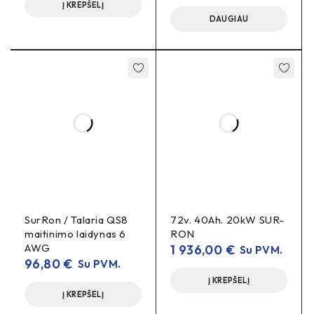
Į KREPŠELĮ
DAUGIAU
SurRon / Talaria QS8
72v. 40Ah. 20kW SUR-
maitinimo laidynas 6
RON
AWG
1 936,00
€
Su PVM.
96,80
€
Su PVM.
Į KREPŠELĮ
Į KREPŠELĮ