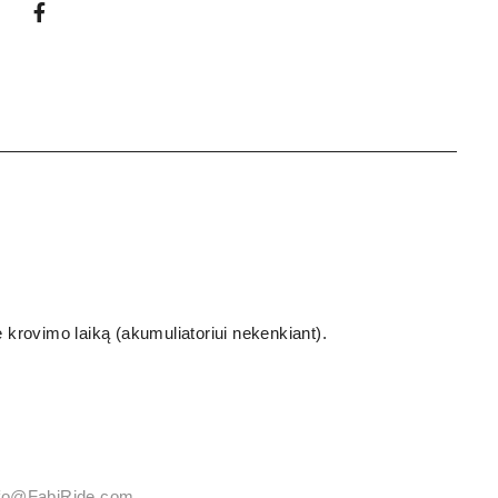
 krovimo laiką (akumuliatoriui nekenkiant).
info@FabiRide.com