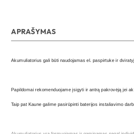
APRAŠYMAS
Akumuliatorius gali būti naudojamas el. paspirtuke ir dvir
Papildomai rekomenduojame įsigyti ir antrą pakrovėją jei a
Taip pat Kaune galime pasirūpinti baterijos instaliavimo darb
Akumuliatorius yra formuojamas ir gaminamas pagal individ