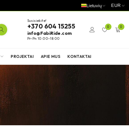
EUR
Lietuvių
Susisiekite!
+370 604 15255
0
0
info@FabiRide.com
Pr-Pn 10:00–18:00
PROJEKTAI
APIE MUS
KONTAKTAI