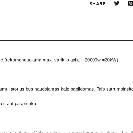
SHARE:
atyje (rekomenduojama max. variklio galia – 20000w =20kW)
kumuliatorius bus naudojamas kaip papildomas. Taip sutrumpinsite
ais ant paspirtuko.
ualų užsakymą. Dėl gamybos ir termino teirautis telefonu arba 