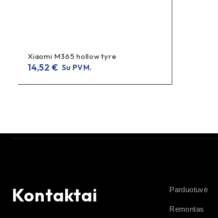
Xiaomi M365 hollow tyre
14,52
€
Su PVM.
Kontaktai
Parduotuvė
Remontas