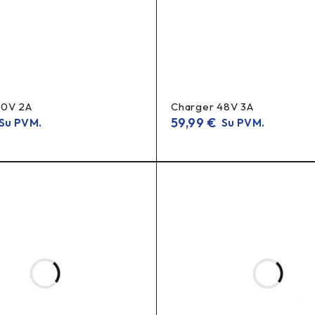
60V 2A
Charger 48V 3A
59,99
€
Su PVM.
Su PVM.