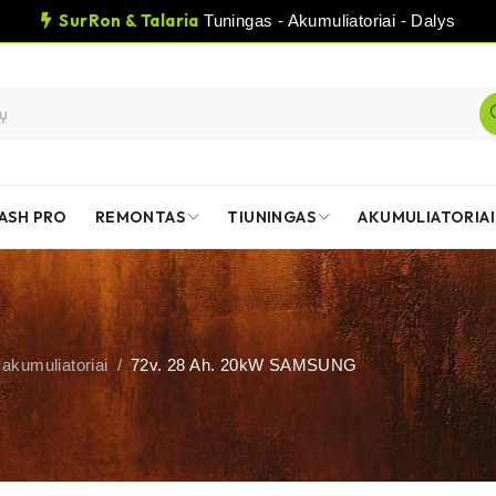
SurRon & Talaria
Tuningas - Akumuliatoriai - Dalys
ASH PRO
REMONTAS
TIUNINGAS
AKUMULIATORIAI
 akumuliatoriai
/
72v. 28 Ah. 20kW SAMSUNG