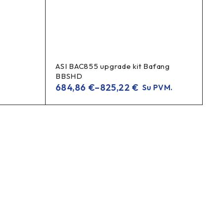
ASI BAC855 upgrade kit Bafang
BBSHD
684,86
€
–
825,22
€
Su PVM.