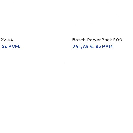
72V 4A
Bosch PowerPack 500
€
741,73
€
Su PVM.
Su PVM.