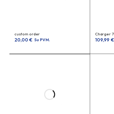
custom order
Charger 
20,00
€
109,99
Su PVM.