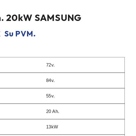
Ah. 20kW SAMSUNG
€
Su PVM.
72v.
84v.
55v.
20 Ah.
13kW