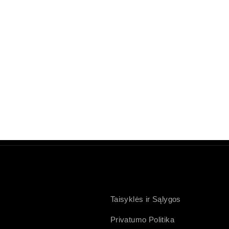
Taisyklės ir Sąlygos
Privatumo Politika