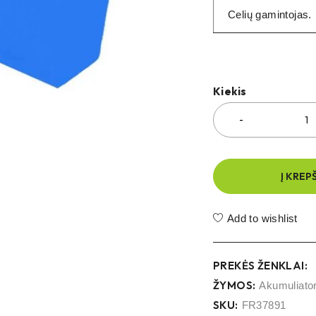
Celių gamintojas.
Kiekis
Į KREP
Add to wishlist
PREKĖS ŽENKLAI:
ŽYMOS:
Akumuliato
SKU:
FR37891