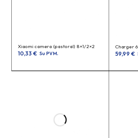
Xiaomi camera (pastoral) 8×1/2×2
Charger 
10,33
€
59,99
€
Su PVM.