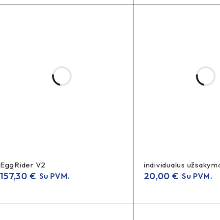
EggRider V2
individualus užsakym
157,30
€
20,00
€
Su PVM.
Su PVM.