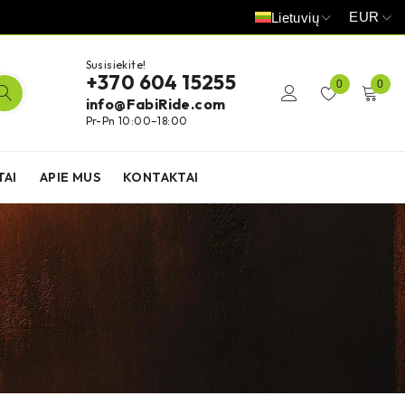
EUR
Lietuvių
Susisiekite!
+370 604 15255
0
0
info@FabiRide.com
Pr-Pn 10:00–18:00
TAI
APIE MUS
KONTAKTAI