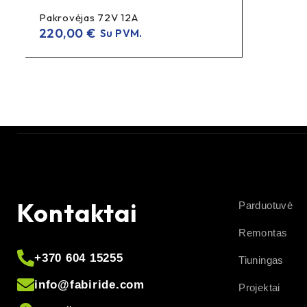
Pakrovėjas 72V 12A
220,00
€
Su PVM.
Kontaktai
Parduotuvė
Remontas
+370 604 15255
Tiuningas
info@fabiride.com
Projektai