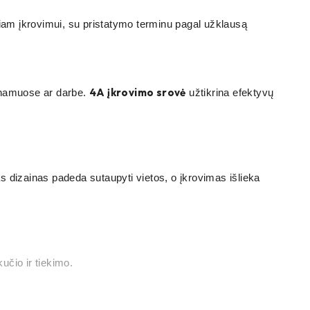
am įkrovimui, su pristatymo terminu pagal užklausą
4A įkrovimo srovė
 namuose ar darbe.
užtikrina efektyvų
s dizainas padeda sutaupyti vietos, o įkrovimas išlieka
kučio ir tiekimo.