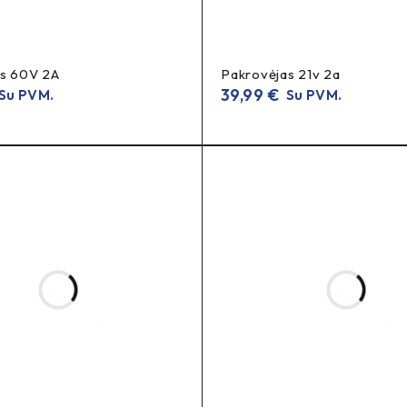
krovimui.
s 60V 2A
Pakrovėjas 21v 2a
39,99
€
Su PVM.
Su PVM.
h eBike sistemoms).
uoti ir laikyti.
sandėlio likučio ir tiekimo.