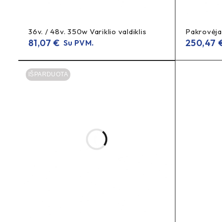
pakrovėjas 4A
standartinis įkrovimas
Bosch eBike
–
Bo
META DESCRIPTION (EN)
36v. / 48v. 350w Variklio valdiklis
Pakrovėja
4A standard charger
Bosch eBike
for Bosch e-bike batte
81,07
€
250,47
Su PVM.
Bosch pakrovėjas, Bosch eBike pakrovėjas, Bosch dviračio 
akumuliatorių pakrovėjas, kompaktiškas pakrovėjas, kompak
IŠPARDUOTA
battery charger, delivery time inquire