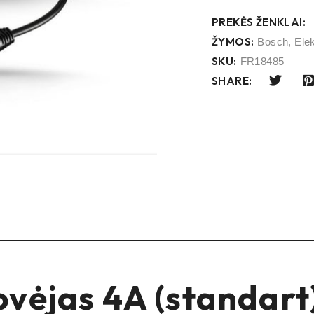
PREKĖS ŽENKLAI:
ŽYMOS:
Bosch
,
Elek
SKU:
FR18485
SHARE:
vėjas 4A (standart