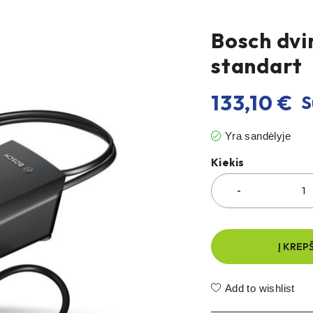
Bosch dvi
standart
133,10
€
S
Yra sandėlyje
Kiekis
Į KREP
Add to wishlist