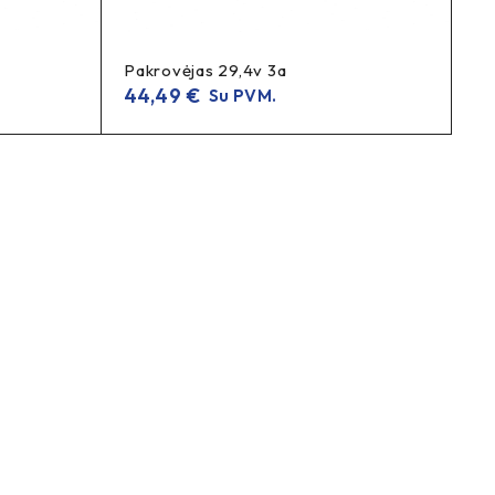
teirautis
ieniam naudojimui. Dėl pristatymo termino –
.
Pakrovėjas 29,4v 3a
 inquire
.
44,49
€
Su PVM.
akrovėjas, Bosch akumuliatorių pakrovėjas, Bosch dviračių
standard e-bike charger, electric bike charger, Bosch