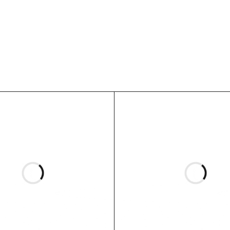
inis įkrovimas
ortuoti
eBike sistemoms