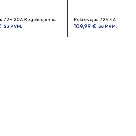
Kompaktiškas pakrovėjas
sch dviračių akumuliatoriams.
kasd
s 72V 20A Reguliuojamas
Pakrovėjas 72V 4A
Compact charger
please
ries.
for everyday use. Delivery time:
€
109,99
€
Su PVM.
Su PVM.
pakrovėjas, Bosch 4A pakrovėjas, pakrovėjas 4A, standartinis p
tinis Bosch pakrovėjas, Bosch eBike charger, Bosch 4A charger, 