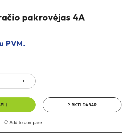
račio pakrovėjas 4A
u PVM.
ŠELĮ
PIRKTI DABAR
Add to compare