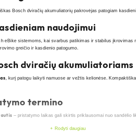
iškas Bosch dviračių akumuliatorių pakrovėjas patogiam kasdieni
kasdieniam naudojimui
 eBike sistemoms, kai svarbus patikimas ir stabilus įkrovimas
krovimo greičio ir kasdienio patogumo.
sch dviračių akumuliatoriams
jas
, kurį patogu laikyti namuose ar vežtis kelionėse. Kompaktiška
tatymo termino
rautis
– pristatymo laikas gali skirtis priklausomai nuo sandėlio li
Rodyti daugiau