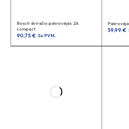
Ar tai standartinis Bosch pakrovėjas?
Bosch 4A standartinis pakrovėjas
Taip, tai
kasdieniam į
Bosch dviračio pakrovėjas 2A
Pakrovėja
compact
59,99
€
90,75
€
Su PVM.
Kam skirtas šis pakrovėjas?
Bosch dviračių akumuliatorių
Jis skirtas
įkrovimui (Bosc
Ar pakrovėją patogu vežtis kelionėse?
kompaktinis Bosch pakrovėjas
Taip, tai
, patogus transport
Koks pristatymo terminas?
Teirautis dėl pristatymo termino
, nes jis priklauso nuo 
META DESCRIPTION (LT)