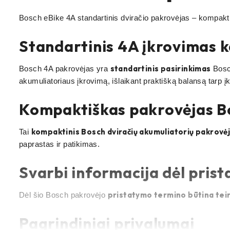
Bosch eBike 4A standartinis dviračio pakrovėjas – kompakt
Standartinis 4A įkrovimas 
standartinis pasirinkimas
Bosch 4A pakrovėjas yra
Bosch
akumuliatoriaus įkrovimą, išlaikant praktišką balansą tarp į
Kompaktiškas pakrovėjas Bo
kompaktinis Bosch dviračių akumuliatorių pakrovė
Tai
paprastas ir patikimas.
Svarbi informacija dėl pris
pristatymo termino būtina tei
Dėl šio Bosch pakrovėjo
Pagrindiniai privalumai