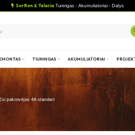
SurRon & Talaria
Tuningas - Akumuliatoriai - Dalys
EMONTAS
TIUNINGAS
AKUMULIATORIAI
PROJEK
čio pakrovėjas 4A standart