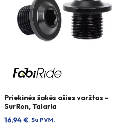
Priekinės šakės ašies varžtas –
SurRon, Talaria
16,94
€
Su PVM.