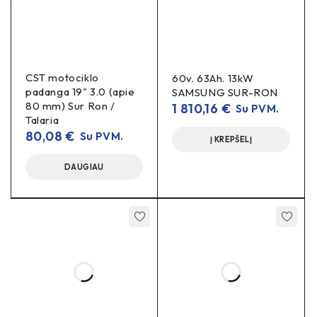
ir veržlei
Komplektacija:
2 vienetai
(kairė + dešinė)
DUK
CST motociklo
60v. 63Ah. 13kW
padanga 19" 3.0 (apie
SAMSUNG SUR-RON
80 mm) Sur Ron /
Ar tiks su neoriginalia ašimi?
1 810,16
€
Su PVM.
Talaria
Jei ašies/veržlės matmenys keisti – patikrinkite skersmenį
80,08
€
Su PVM.
prieš pirkdami.
Į KREPŠELĮ
DAUGIAU
Ar yra kitų spalvų?
juoda
Standartiškai –
. Jei reikalinga kita
spalva/anodavimas, susisiekite dėl galimų variantų.