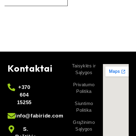
Kontaktai
Taisyklės ir
Sąlygos
Privatumo
+370
Politika
604
15255
Siuntimo
Politika
info@fabiride.com
Grąžinimo
S.
Sąlygos