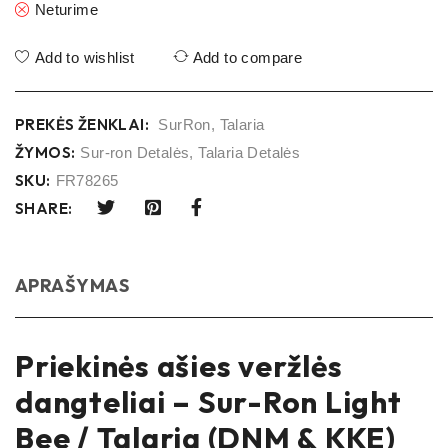
Neturime
Add to wishlist
Add to compare
PREKĖS ŽENKLAI:
SurRon
,
Talaria
ŽYMOS:
Sur-ron Detalės
,
Talaria Detalės
SKU:
FR78265
SHARE:
APRAŠYMAS
Priekinės ašies veržlės
dangteliai – Sur-Ron Light
Bee / Talaria (DNM & KKE)