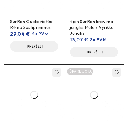
SurRon Guoliavietės
4pin SurRon krovimo
Rėmo Sustiprinimas
jungtis Male / Vyriška
Jungtis
29,04
€
Su PVM.
13,07
€
Su PVM.
Į KREPŠELĮ
Į KREPŠELĮ
IŠPARDUOTA