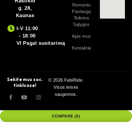
Raštikio
Remonto
g. 28,
Paslaugų
Kaunas
Teikimo
Sąlygos
I-V 11:00
- 18:00
Apie mus
VI Pagal susitarimą
Kontaktai
Sekite mus soc.
© 2026 FabiRide.
tinkluose!
Visos teisės
saugomos.
COMPARE
(0)