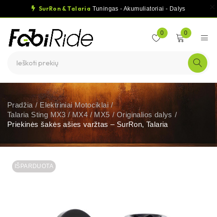
SurRon & Talaria
Tuningas - Akumuliatoriai - Dalys
0
0
Pradžia
/
Elektriniai Motociklai
/
Talaria Sting MX3 / MX4 / MX5
/
Originalios dalys
/
Priekinės šakės ašies varžtas – SurRon, Talaria
IŠPARDUOTA