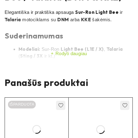
Sur-Ron Light Bee
Elegantiška ir praktiška apsauga
ir
Talaria
DNM
KKE
motociklams su
arba
šakėmis.
Suderinamumas
Modeliai:
Light Bee (L1E / X)
Talaria
Sur-Ron
,
Rodyti daugiau
Sting / 3X
(
ir kt.)
Šakės:
DNM
KKE
ir
(su OEM ašies/veržlės
išdėstymu)
Panašūs produktai
Specifikacijos
Tipas:
veržlės dangtelis
priekinės ašies
IŠPARDUOTA
Medžiaga:
anoduotas aliuminis
Apdaila / spalvos:
juoda (anoduota)
Montavimas:
be modifikacijų
, pritaikyta OEM ašiai