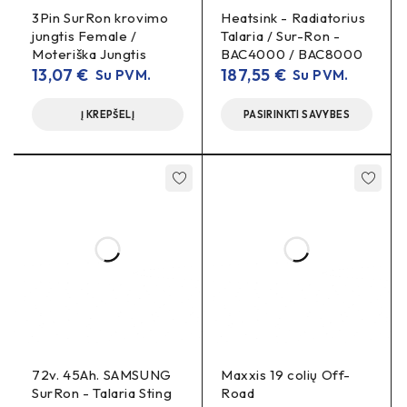
3Pin SurRon krovimo
Heatsink - Radiatorius
jungtis Female /
Talaria / Sur-Ron -
Moteriška Jungtis
BAC4000 / BAC8000
13,07
€
187,55
€
Su PVM.
Su PVM.
Į KREPŠELĮ
PASIRINKTI SAVYBES
72v. 45Ah. SAMSUNG
Maxxis 19 colių Off-
SurRon - Talaria Sting
Road