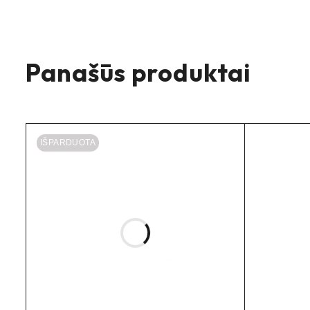
Naudojimas:
e-bike / e-moto, enduro, DH, greiti mar
Panašūs produktai
1
(vienai s
komplektas = vienam suportui
IŠPARDUOTA
Specifikacijos
Modelis:
8.R (Race)
Mišinys:
lenktyninis (aukštos trinties, karščiui atspa
Forma:
8-serijos kaladėlės (tinka MT5/MT7 šeimai)