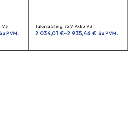
u V3
Talaria Sting 72V Akku V3
2 034,01
€
–
2 935,46
€
Su PVM.
Su PVM.