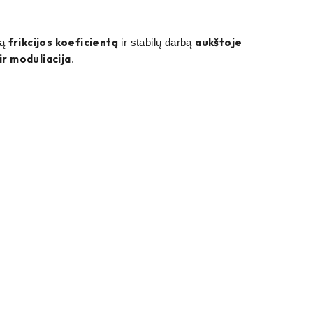
frikcijos koeficientą
aukštoje
tą
ir stabilų darbą
ir moduliacija
.