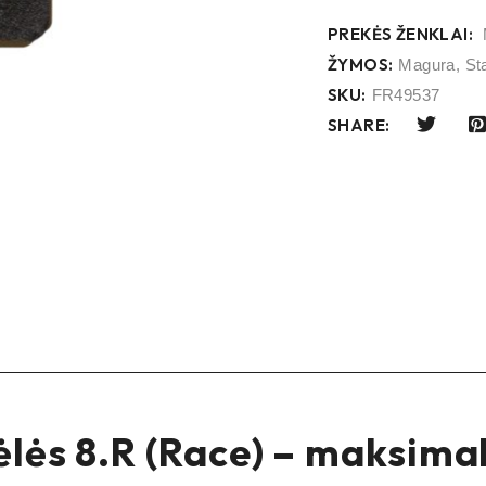
PREKĖS ŽENKLAI:
ŽYMOS:
Magura
,
St
SKU:
FR49537
SHARE:
ės 8.R (Race) – maksimalu