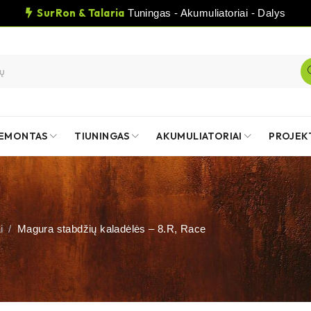
SurRon & Talaria
Tuningas - Akumuliatoriai - Dalys
EMONTAS
TIUNINGAS
AKUMULIATORIAI
PROJEK
i
/
Magura stabdžių kaladėlės – 8.R, Race