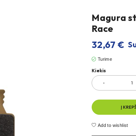
Magura st
Race
32,67
€
Su
Turime
Kiekis
Į KREP
Add to wishlist