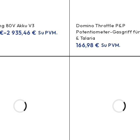
ing 80V Akku V3
Domino Throttle P&P
Potentiometer-Gasgriff fü
€
–
2 935,46
€
Su PVM.
& Talaria
166,98
€
Su PVM.
ies.
tinių stabdymų.
reičiu.
tarimai
ed-in“
(20–30 vidutinių stabdymų).
i mažina efektyvumą.
 geresnei šilumos kontrolei.