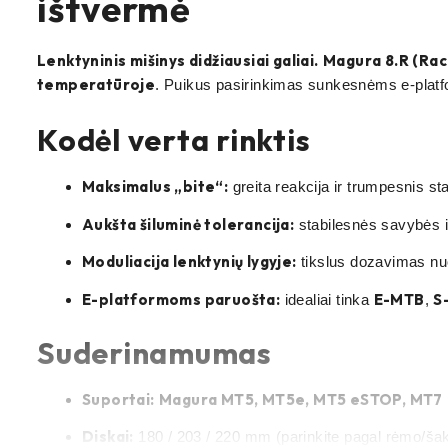
ištvermė
Lenktyninis mišinys didžiausiai galiai.
Magura 8.R (Rac
temperatūroje
. Puikus pasirinkimas sunkesnėms e-platf
Kodėl verta rinktis
Maksimalus „bite“:
greita reakcija ir trumpesnis s
Aukšta šiluminė tolerancija:
stabilesnės savybės i
Moduliacija lenktynių lygyje:
tikslus dozavimas nuo
E-platformoms paruošta:
E-MTB
S
idealiai tinka
,
Suderinamumas
Suportai:
Magura MT5, MT5e, MT5 eSTOP, MT7
Diskai:
180 / 203 / 220 mm (parinkite pagal rėmo/šaki