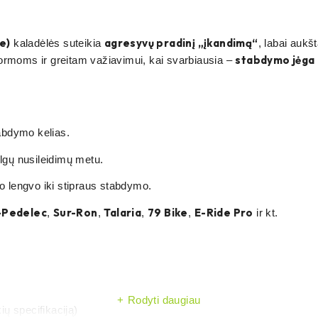
e)
agresyvų pradinį „įkandimą“
kaladėlės suteikia
, labai aukš
stabdymo jėga 
ormoms ir greitam važiavimui, kai svarbiausia –
tabdymo kelias.
lgų nusileidimų metu.
 lengvo iki stipraus stabdymo.
-Pedelec
Sur-Ron
Talaria
79 Bike
E-Ride Pro
,
,
,
,
ir kt.
Rodyti daugiau
ų specifikaciją)