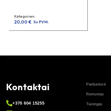
Kategorien
20,00
€
Su PVM.
Kontaktai
Parduotuvė
Remontas
+370 604 15255
Tiuningas