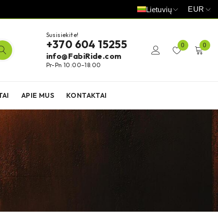
EUR
Lietuvių
Susisiekite!
+370 604 15255
0
0
info@FabiRide.com
Pr-Pn 10:00–18:00
TAI
APIE MUS
KONTAKTAI