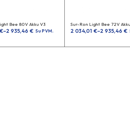
8.P
ė;
– universalesnė, tylesnė ir lėčiau dėvisi kasdien.
ight Bee 80V Akku V3
Sur-Ron Light Bee 72V Akk
€
–
2 935,46
€
2 034,01
€
–
2 935,46
€
Su PVM.
 kroviniu.