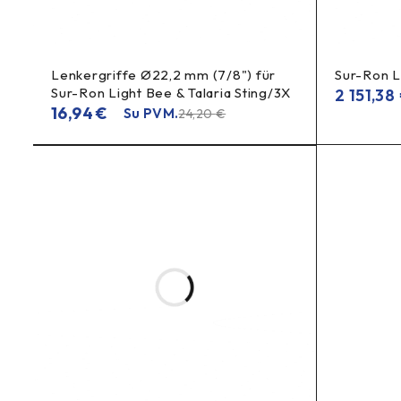
DUK
Kuo 8.R skiriasi nuo 8.P (Performance)?
8.R
– agresyvesnis „bite“, didesnė galia ir šiluminė ištverm
Lenkergriffe Ø22,2 mm (7/8") für
Sur-Ron L
Sur-Ron Light Bee & Talaria Sting/3X
2 151,38
16,94
€
Ar tinka paprastam dviračiui?
Su PVM.
24,20
€
Taip – ypač jei važiuojate greitai, kalnuotose vietovėse ar su