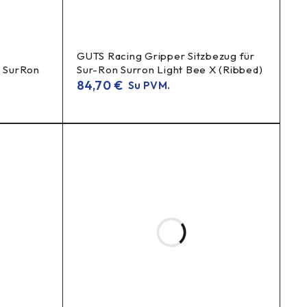
GUTS Racing Gripper Sitzbezug für
r SurRon
Sur-Ron Surron Light Bee X (Ribbed)
84,70
€
Su PVM.