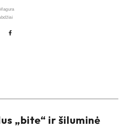
Magura
abdžiai
s „bite“ ir šiluminė