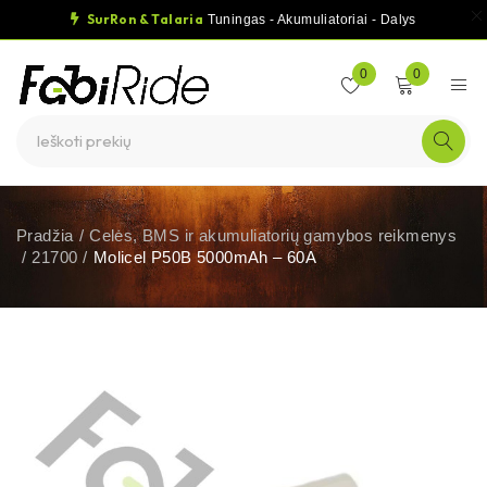
SurRon & Talaria
Tuningas - Akumuliatoriai - Dalys
0
0
Pradžia
/
Celės, BMS ir akumuliatorių gamybos reikmenys
/
21700
/
Molicel P50B 5000mAh – 60A