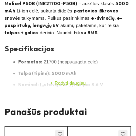
Molicel P50B (INR21700-P50B)
5000
– aukštos klasės
mAh
pastovios iškrovos
Li-ion celė, sukurta didelės
srovės
e-dviračių, e-
taikymams. Puikus pasirinkimas
paspirtukų, lengvųjų EV
akumų paketams, kur reikia
talpos + galios
tik su BMS
derinio. Naudoti
.
Specifikacijos
Formatas:
21700 (neapsaugota celė)
Talpa (tipinė):
5000 mAh
Rodyti daugiau
Nominali („stovėjimo“) įtampa:
3.6 V
Maks. krovimo įtampa:
4.20 V
Min. iškrovimo įtampa (cut-off):
2.50 V
Panašūs produktai
Chemija:
INR
Li-ion
Iškrovimo srovė:
~50 A pastovi
iki
* / didesnė