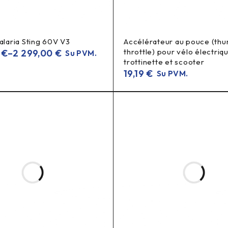
downhill
onalus
aksesuaras, sukurtas lenktyniniam tempui: tvirta, 
vykoms.
alaria Sting 60V V3
Accélérateur au pouce (th
throttle) pour vélo électriq
9
€
–
2 299,00
€
Su PVM.
trottinette et scooter
19,19
€
Su PVM.
ių trajektorijos.
 (rekomenduojama UV atsparius).
srautų zonų aplink priekį.