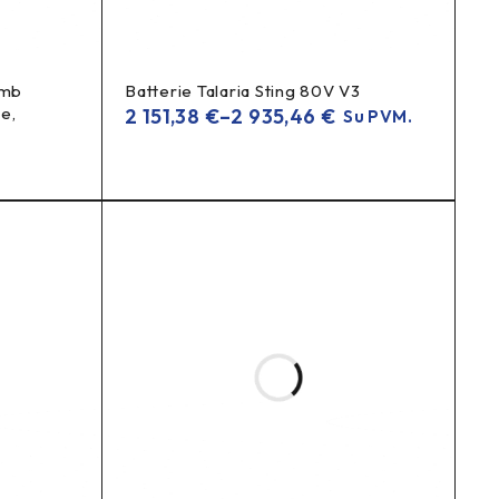
lengva, tvarko kabelius ir gerina oro srautą. Puikus
umb
Batterie Talaria Sting 80V V3
ue,
2 151,38
€
–
2 935,46
€
Su PVM.