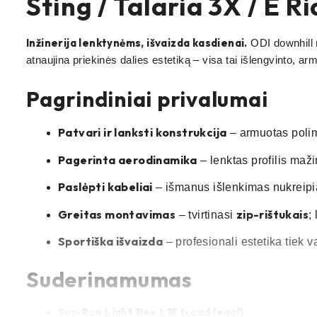
Sting / Talaria 3X / E Ri
Inžinerija lenktynėms, išvaizda kasdienai.
ODI downhill n
atnaujina priekinės dalies estetiką – visa tai išlengvinto, ar
Pagrindiniai privalumai
Patvari ir lanksti konstrukcija
– armuotas polim
Pagerinta aerodinamika
– lenktas profilis maži
Paslėpti kabeliai
– išmanus išlenkimas nukreipia 
Greitas montavimas
zip-rištukais
– tvirtinasi
;
Sportiška išvaizda
– profesionali estetika tiek 
Suderinamumas
Sur-Ron Light Bee L1E (road legal)