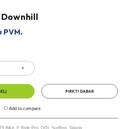
 Downhill
 PVM.
ŠELĮ
PIRKTI DABAR
Add to compare
79 Bike
,
E Ride Pro
,
ODI
,
SurRon
,
Talaria