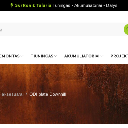
SurRon & Talaria
Tuningas - Akumuliatoriai - Dalys
EMONTAS
TIUNINGAS
AKUMULIATORIAI
PROJEK
ir aksesuarai
/
ODI plate Downhill