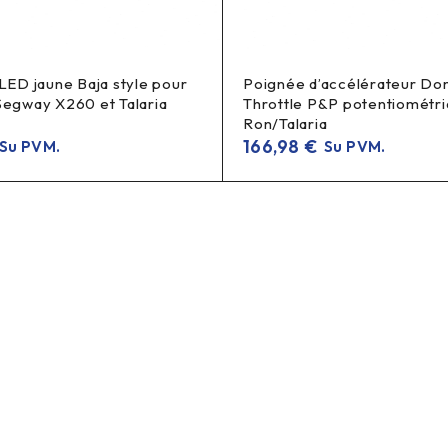
 LED jaune Baja style pour
Poignée d’accélérateur Do
Segway X260 et Talaria
Throttle P&P potentiométri
Ron/Talaria
166,98
€
Su PVM.
Su PVM.