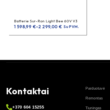
Batterie Sur-Ron Light Bee 60V V3
1 598,99
€
–
2 299,00
€
Su PVM.
Kontaktai
Parduotuvė
Remontas
+370 604 15255
Tiuningas