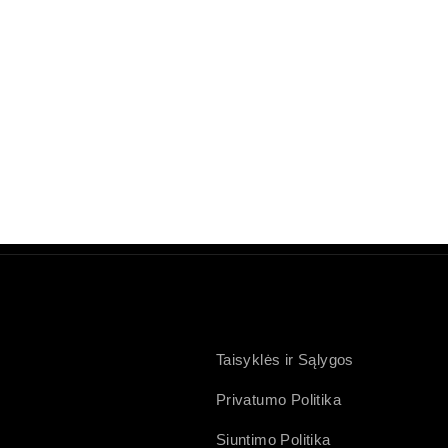
Taisyklės ir Sąlygos
Privatumo Politika
Siuntimo Politika