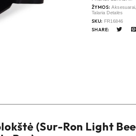
ŽYMOS:
Aksesuarai
Talaria Detalės
SKU:
FR16846
SHARE:
lokštė (Sur-Ron Light Bee