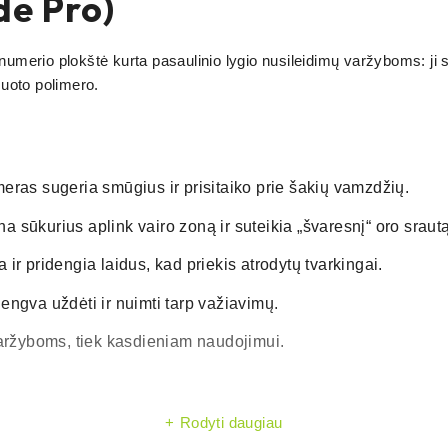
de Pro)
umerio plokštė kurta pasaulinio lygio nusileidimų varžyboms: ji s
muoto polimero.
eras sugeria smūgius ir prisitaiko prie šakių vamzdžių.
na sūkurius aplink vairo zoną ir suteikia „švaresnį“ oro srautą
ir pridengia laidus, kad priekis atrodytų tvarkingai.
 lengva uždėti ir nuimti tarp važiavimų.
varžyboms, tiek kasdieniam naudojimui.
Rodyti daugiau