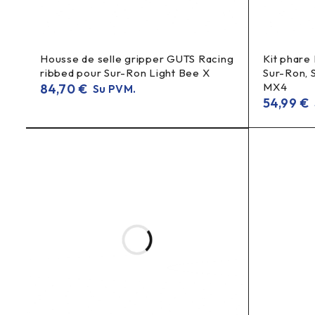
Housse de selle gripper GUTS Racing
Kit phare
ribbed pour Sur-Ron Light Bee X
Sur-Ron, 
MX4
84,70
€
Su PVM.
54,99
€