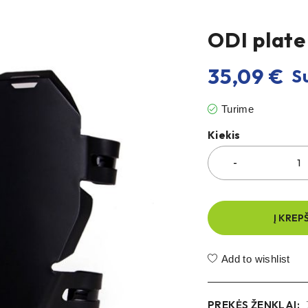
ODI plate
35,09
€
Su
Turime
Kiekis
Į KREP
Add to wishlist
PREKĖS ŽENKLAI: