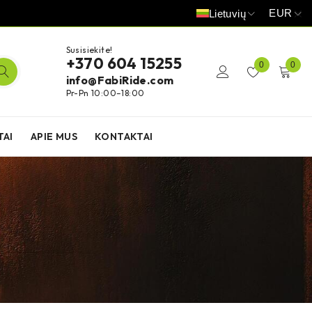
EUR
Lietuvių
Susisiekite!
+370 604 15255
0
0
info@FabiRide.com
Pr-Pn 10:00–18:00
TAI
APIE MUS
KONTAKTAI