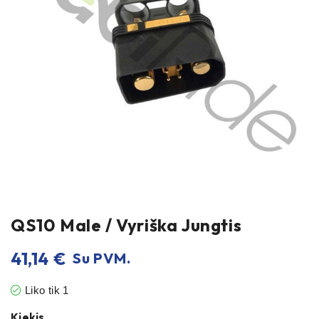
QS10 Male / Vyriška Jungtis
41,14
€
Su PVM.
Liko tik 1
Kiekis