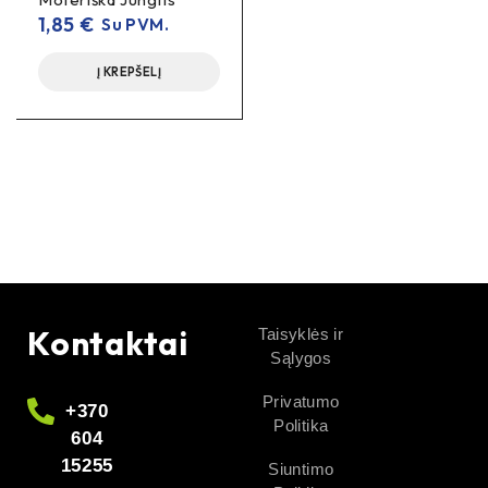
1,85
€
Su PVM.
Į KREPŠELĮ
Kontaktai
Taisyklės ir
Sąlygos
Privatumo
+370
Politika
604
15255
Siuntimo