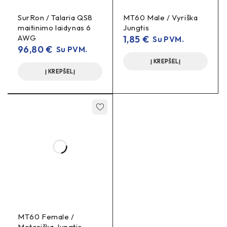
SurRon / Talaria QS8
MT60 Male / Vyriška
maitinimo laidynas 6
Jungtis
AWG
1,85
€
Su PVM.
96,80
€
Su PVM.
Į KREPŠELĮ
Į KREPŠELĮ
MT60 Female /
Moteriška Jungtis