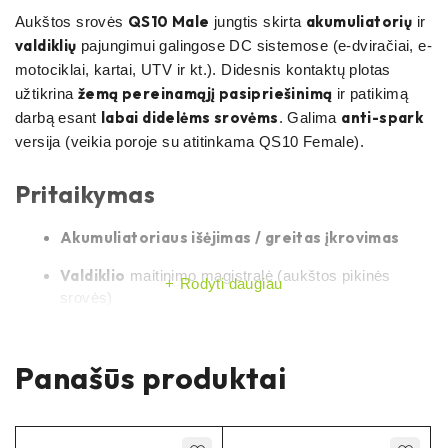
QS10 Male
akumuliatorių
Aukštos srovės
jungtis skirta
ir
valdiklių
pajungimui galingose DC sistemose (e-dviračiai, e-
motociklai, kartai, UTV ir kt.). Didesnis kontaktų plotas
žemą pereinamąjį pasipriešinimą
užtikrina
ir patikimą
labai didelėms srovėms
anti-spark
darbą esant
. Galima
versija (veikia poroje su atitinkama QS10 Female).
Pritaikymas
Akumuliatoriaus išėjimas / greitas įkrovimas
Valdiklio
maitinimo magistralė (aukštos pikinės
Rodyti daugiau
srovės)
Upgrade
projektai: Sur-Ron, Talaria, e-MTB, e-moto,
kartai
Panašūs produktai
Privalumai