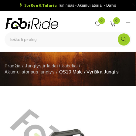
SurRon & Talaria
Tuningas - Akumuliatoriai - Dalys
0
0
Pradžia
/
Jungtys ir laidai / kabeliai
/
Akumuliatoriaus jungtys
/
QS10 Male / Vyriška Jungtis