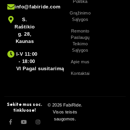
Politika
info@fabiride.com
Grąžinimo
S.
Sąlygos
Raštikio
Remonto
g. 28,
Paslaugų
Kaunas
Teikimo
Sąlygos
I-V 11:00
- 18:00
Apie mus
VI Pagal susitarimą
Kontaktai
Sekite mus soc.
© 2026 FabiRide.
tinkluose!
Visos teisės
saugomos.