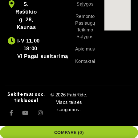
S.
Sąlygos
Raštikio
Remonto
g. 28,
Paslaugų
Kaunas
Teikimo
Sąlygos
I-V 11:00
- 18:00
Apie mus
VI Pagal susitarimą
Kontaktai
Sekite mus soc.
© 2026 FabiRide.
tinkluose!
Visos teisės
saugomos.
COMPARE
(0)