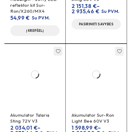
reflektor kit Sur-
2 151,38
€
–
Įsitikinkite, kad grandinės apsauga/gaubtas nesiliečia
2 935,46
€
Ron/X260/MX4
Su PVM.
su grandine visame eigos diapazone.
54,99
€
Su PVM.
PASIRINKTI SAVYBES
DUK
Į KREPŠELĮ
Ar šis rinkinys keičia galutinį perdavimą?
13T/30T
OEM perdavimo santykį
Ne –
išlaiko
.
Ar reikės nuimti swingarm’ą?
Ne
nenaudodami
, grandinę pakeisite
swingarm’o
nuėmimo.
Ar #420 grandinė triukšmingesnė už diržą?
šiek tiek garsesnė
Grandinė gali būti
, tačiau pasižymi
didesniu patvarumu
efektyvumu
ir
purvo sąlygomis.
Akumulator Talaria
Akumulator Sur-Ron
Sting 72V V3
Light Bee 60V V3
2 034,01
€
–
1 598,99
€
–