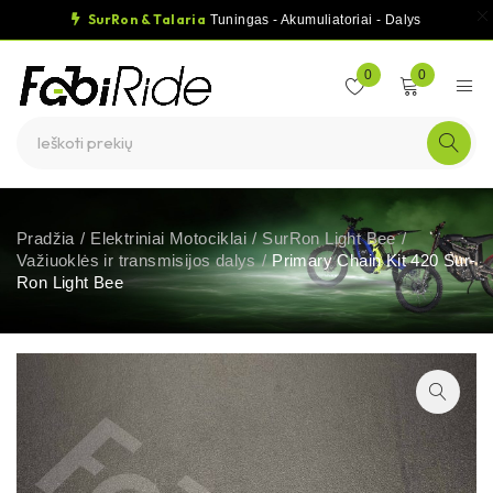
SurRon & Talaria
Tuningas - Akumuliatoriai - Dalys
0
0
Pradžia
/
Elektriniai Motociklai
/
SurRon Light Bee
/
Važiuoklės ir transmisijos dalys
/
Primary Chain Kit 420 Sur-
Ron Light Bee