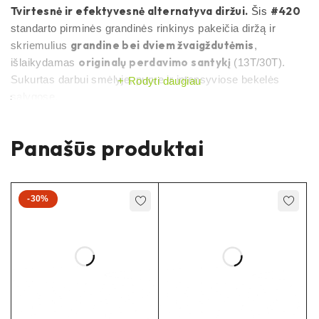
Tvirtesnė ir efektyvesnė alternatyva diržui.
#420
Šis
standarto pirminės grandinės rinkinys pakeičia diržą ir
grandine bei dviem žvaigždutėmis
skriemulius
,
originalų perdavimo santykį
išlaikydamas
(13T/30T).
Sukurtas darbui smėlyje, purve ir intensyviose bekelės
Rodyti daugiau
sąlygose.
Kodėl verta rinktis
Panašūs produktai
Daug tvirtesnis už diržą
– atsparus smėliui, purvui,
smūgiams ir aukštai momentinei apkrovai.
-30%
Efektyvesnis nei diržas
– mažesnis kontaktinis
geriau
plotas ir trinties koeficientas padeda
perduoti galią
.
Lengvesnė priežiūra
– grandinę pakeisite greičiau,
nereikia nuimti swingarm’o
.
OEM santykis
13T/30T
–
derinys išlaiko