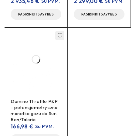
2 935,46
€
2 299,00
€
Su PVM.
Su PVM.
PASIRINKTI SAVYBES
PASIRINKTI SAVYBES
Domino Throttle P&P
– potencjometryczna
manetka gazu do Sur-
Ron/Talaria
166,98
€
Su PVM.