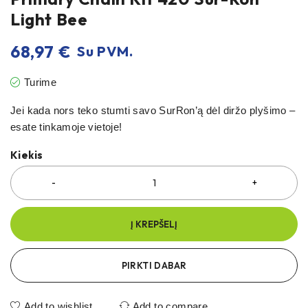
Light Bee
68,97
€
Su PVM.
Turime
Jei kada nors teko stumti savo SurRon’ą dėl diržo plyšimo –
esate tinkamoje vietoje!
Kiekis
Į KREPŠELĮ
PIRKTI DABAR
Add to wishlist
Add to compare