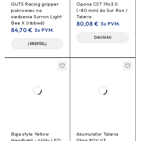
Specifikacijos
GUTS Racing gripper
Opona CST 19x3.0
pokrowiec na
(~80 mm) do Sur Ron /
Grandinės standartas:
#420
siedzenie Surron Light
Talaria
Bee X (ribbed)
80,08
€
Su PVM.
Žvaigždutės:
13T (variklis)
30T
/
84,70
€
Su PVM.
(jackshaft/redukcinis velenas)
DAUGIAU
Į KREPŠELĮ
Medžiagos:
grūdintas plienas (žvaigždutės), didelio
stiprio plieninė grandinė
Montavimas:
nereikia
„bolt-on“; grandinei keisti
nuimti swingarm’o
Priežiūra:
įtempimo
periodinis tepimas ir
patikra
Montavimo patarimai
žvaigždučių liniją
grandinės
Patikrinkite
ir
įtempimą
po pirmųjų 20–50 km.
tinkamą tepalą
Naudokite
#420 grandinėms; venkite
Baja style Yellow
Akumulator Talaria
agresyvių tirpiklių sandarikliams.
Headlight – żółty LED
Sting 80V V3