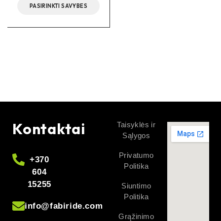
PASIRINKTI SAVYBES
Kontaktai
Taisyklės ir
Sąlygos
Privatumo
+370
Politika
604
15255
Siuntimo
Politika
info@fabiride.com
Grąžinimo