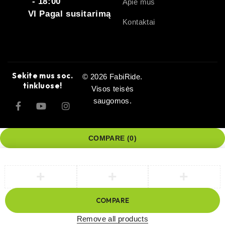
- 18:00
Apie mus
VI Pagal susitarimą
Kontaktai
Sekite mus soc.
© 2026 FabiRide.
tinkluose!
Visos teisės
saugomos.
COMPARE
(0)
COMPARE
Remove all products