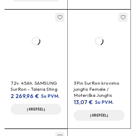
72v. 45Ah. SAMSUNG
3Pin SurRon krovimo
SurRon - Talaria Sting
jungtis Female /
Moteriška Jungtis
2 269,96
€
Su PVM.
13,07
€
Su PVM.
Į KREPŠELĮ
Į KREPŠELĮ