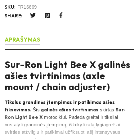
SKU:
FR16669
SHARE:
APRAŠYMAS
Sur-Ron Light Bee X galinės
ašies tvirtinimas (axle
mount / chain adjuster)
Tikslus grandinės įtempimas ir patikimas ašies
fiksavimas.
galinės ašies tvirtinimas
Sur-
Šis
skirtas
Ron Light Bee X
motociklui. Padeda greitai ir tiksliai
nustatyti grandinės įtempimą, išlaikyti ratą lygiagrečiai
svirties atžvilgiu ir patikimai užfiksuoti ašį intensyvaus