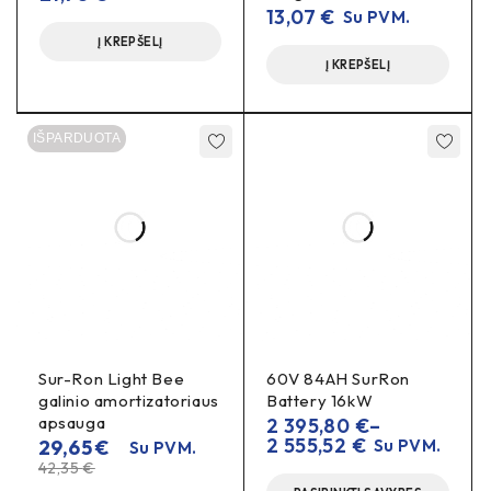
13,07
€
Su PVM.
Tipas:
galinės ašies tvirtinimo blokai / laikiklis (chain
Į KREPŠELĮ
adjuster/axle mount)
Į KREPŠELĮ
Montavimas:
OEM tvirtinimo vietos, „plug-and-play“
IŠPARDUOTA
Komplektacija:
pagal pavaizduotą nuotrauką
(viena
pusė arba pora – priklausomai nuo pasirinkimo)
Nauda realiame naudojime
Mažiau grandinės šokinėjimo
, ilgiau išliekantis
teisingas įtempimas.
Greitesnė ratų priežiūra
po padangos/žvaigždutės
keitimo.
Sur-Ron Light Bee
60V 84AH SurRon
galinio amortizatoriaus
Battery 16kW
DUK
apsauga
2 395,80
€
–
2 555,52
€
29,65
€
Su PVM.
Su PVM.
Ar tiks L1E versijai?
42,35
€
Taip