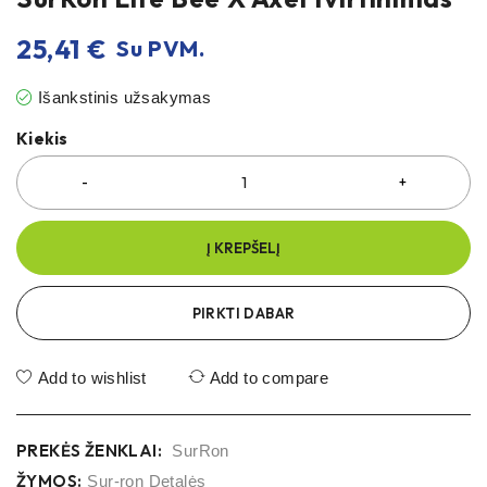
25,41
€
Su PVM.
Išankstinis užsakymas
Kiekis
Į KREPŠELĮ
PIRKTI DABAR
Add to wishlist
Add to compare
PREKĖS ŽENKLAI:
SurRon
ŽYMOS:
Sur-ron Detalės