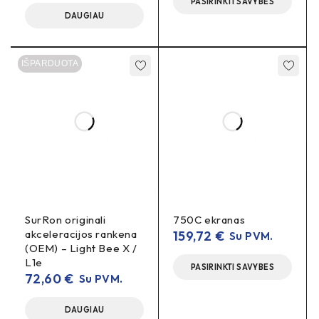
PASIRINKTI SAVYBES
DAUGIAU
Kas įeina į komplektą?
Komplektacija atitinka produkto nuotrauką.
IŠPARDUOTA
SurRon originali
750C ekranas
akceleracijos rankena
159,72
€
Su PVM.
(OEM) – Light Bee X /
L1e
PASIRINKTI SAVYBES
72,60
€
Su PVM.
DAUGIAU