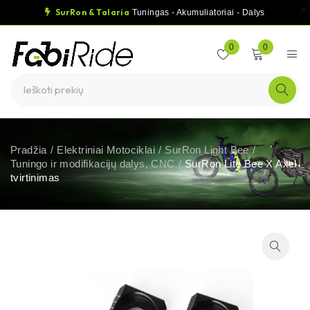
SurRon & Talaria
Tuningas - Akumuliatoriai - Dalys
0
0
Pradžia
/
Elektriniai Motociklai
/
SurRon Light Bee
/
Tuningo ir modifikacijų dalys, CNC
/
SurRon Lite Bee X Axel
tvirtinimas