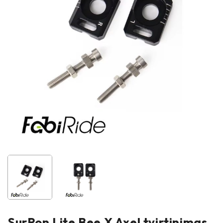
SurRon Lite Bee X Axel tvirtinimas