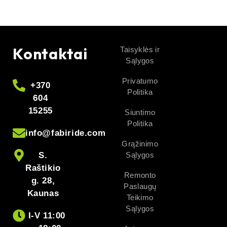
Kontaktai
Taisyklės ir
Sąlygos
Privatumo
+370
Politika
604
15255
Siuntimo
Politika
info@fabiride.com
Grąžinimo
S.
Sąlygos
Raštikio
Remonto
g. 28,
Paslaugų
Kaunas
Teikimo
Sąlygos
I-V 11:00