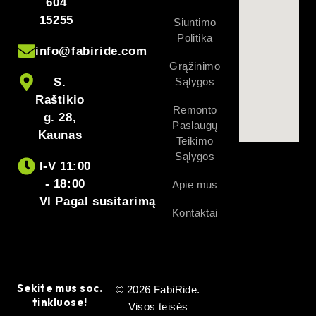
604
DUK
15255
Siuntimo
Politika
info@fabiride.com
Ar tiks mano 52V sistemai?
Grąžinimo
52 V (14s)
Taip, jei jūsų valdiklis ir įranga pritaikyti
Li-ion
S.
Sąlygos
baterijai.
Raštikio
Remonto
g. 28,
Ar galima gauti kitą jungties tipą?
Paslaugų
Kaunas
Taip – galime pritaikyti jungtis pagal jūsų poreikius
Teikimo
(pasakykite užsakant).
Sąlygos
I-V 11:00
- 18:00
Apie mus
Kuo varis geriau už nikelį?
VI Pagal susitarimą
mažesnę varžą
Vario magistralės turi
, todėl mažiau
Kontaktai
šilumos
celių disbalanso
ir
, ilgesnis tarnavimo laikas.
Sekite mus soc.
© 2026 FabiRide.
tinkluose!
Visos teisės