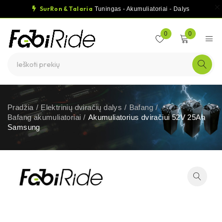
SurRon & Talaria
Tuningas - Akumuliatoriai - Dalys
0
0
Pradžia
/
Elektrinių dviračių dalys
/
Bafang
/
Bafang akumuliatoriai
/
Akumuliatorius dviračiui 52V 25Ah
Samsung