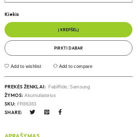
Kiekis
Į KREPŠELĮ
PIRKTI DABAR
Add to wishlist
Add to compare
PREKĖS ŽENKLAI:
FabiRide
,
Samsung
ŽYMOS:
Akumuliatorius
SKU:
FR86383
SHARE:
APRAŠYMAS