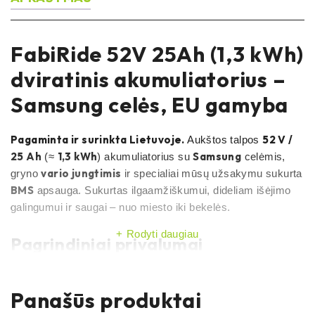
FabiRide 52V 25Ah (1,3 kWh)
dviratinis akumuliatorius –
Samsung celės, EU gamyba
Pagaminta ir surinkta Lietuvoje.
52 V /
Aukštos talpos
25 Ah
1,3 kWh
Samsung
(≈
) akumuliatorius su
celėmis,
vario jungtimis
gryno
ir specialiai mūsų užsakymu sukurta
BMS
apsauga. Sukurtas ilgaamžiškumui, dideliam išėjimo
galingumui ir saugai – nuo miesto iki bekelės.
Rodyti daugiau
Pagrindiniai privalumai
EU gamyba (Lietuva):
kokybės kontrolė vietoje,
patikrinamas prieš
kiekvienas vienetas
Panašūs produktai
išsiunčiant
.