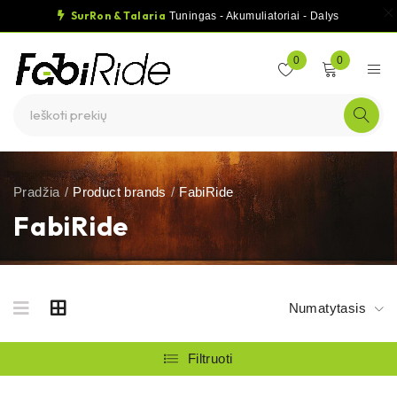
SurRon & Talaria
Tuningas - Akumuliatoriai - Dalys
0
0
Pradžia
/
Product brands
/
FabiRide
FabiRide
Numatytasis
Filtruoti