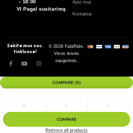
- 18:00
Apie mus
VI Pagal susitarimą
Kontaktai
Sekite mus soc.
© 2026 FabiRide.
tinkluose!
Visos teisės
saugomos.
COMPARE
(0)
COMPARE
Remove all products