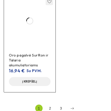
Oro pagalvė SurRon ir
Talaria
akumuliatoriams
16,94
€
Su PVM.
Į KREPŠELĮ
1
2
3