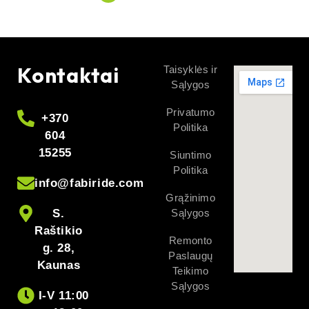
Kontaktai
Taisyklės ir
Sąlygos
Privatumo
+370
Politika
604
15255
Siuntimo
Politika
info@fabiride.com
Grąžinimo
S.
Sąlygos
Raštikio
Remonto
g. 28,
Paslaugų
Kaunas
Teikimo
Sąlygos
I-V 11:00