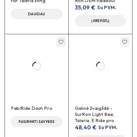
for Talaria sting
Ron OEM valdikliui
35,09
€
Su PVM.
DAUGIAU
Į KREPŠELĮ
FabiRide Dash Pro
Galinė žvaigždė -
SurRon Light Bee,
Talaria, E Ride pro
PASIRINKTI SAVYBES
48,40
€
Su PVM.