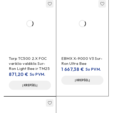
Torp TC500 2.X FOC
EBMX X-9000 V3 Sur-
variklio valdiklis Sur-
Ron Ultra Bee
Ron Light Bee ir TM25
1 667,38
€
Su PVM.
871,20
€
Su PVM.
Į KREPŠELĮ
Į KREPŠELĮ