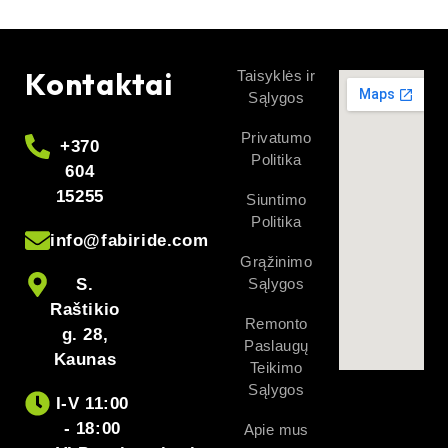
Kontaktai
Taisyklės ir
Sąlygos
Privatumo
+370
Politika
604
15255
Siuntimo
Politika
info@fabiride.com
Grąžinimo
S.
Sąlygos
Raštikio
Remonto
g. 28,
Paslaugų
Kaunas
Teikimo
Sąlygos
I-V 11:00
- 18:00
Apie mus