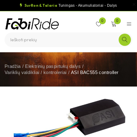
SurRon & Talaria
Tuningas - Akumuliatoriai - Dalys
0
0
Pradžia
/
Elektrinių paspirtukų dalys
/
Variklių valdikliai / kontroleriai
/
ASI BAC555 controller