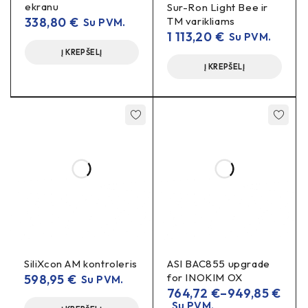
ekranu
Sur-Ron Light Bee ir
338,80
€
TM varikliams
Su PVM.
1 113,20
€
Su PVM.
Į KREPŠELĮ
Į KREPŠELĮ
SiliXcon AM kontroleris
ASI BAC855 upgrade
for INOKIM OX
598,95
€
Su PVM.
764,72
€
–
949,85
€
Su PVM.