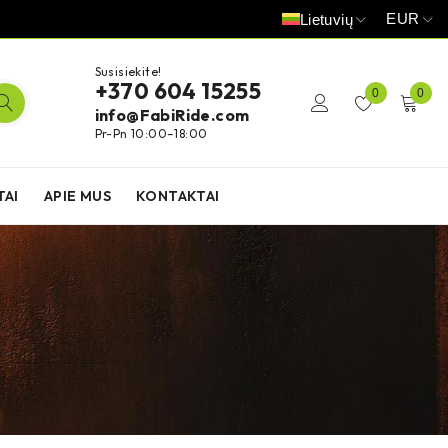
EUR
Lietuvių
Susisiekite!
+370 604 15255
0
0
info@FabiRide.com
Pr-Pn 10:00–18:00
TAI
APIE MUS
KONTAKTAI