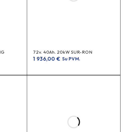
NG
72v. 40Ah. 20kW SUR-RON
1 936,00
€
Su PVM.