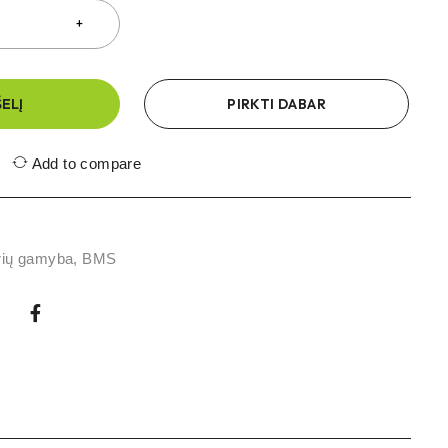
ŠELĮ
PIRKTI DABAR
Add to compare
rių gamyba
,
BMS