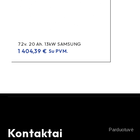
72v. 20 Ah. 13kW SAMSUNG
1 404,39
€
Su PVM.
Kontaktai
Parduotuvė