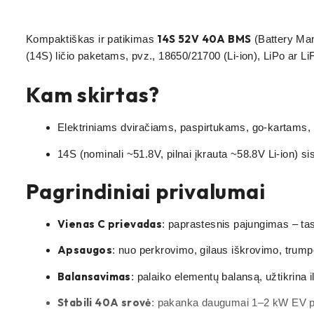
14S 52V 40A BMS
Kompaktiškas ir patikimas
(Battery Ma
(14S) ličio paketams, pvz., 18650/21700 (Li-ion), LiPo ar Li
Kam skirtas?
Elektriniams dviračiams, paspirtukams, go-kartams,
14S (nominali ~51.8V, pilnai įkrauta ~58.8V Li-ion) s
Pagrindiniai privalumai
Vienas C prievadas
: paprastesnis pajungimas – tas p
Apsaugos
: nuo perkrovimo, gilaus iškrovimo, trump
Balansavimas
: palaiko elementų balansą, užtikrina 
Stabili 40A srovė
: pakanka daugumai 1–2 kW EV proj