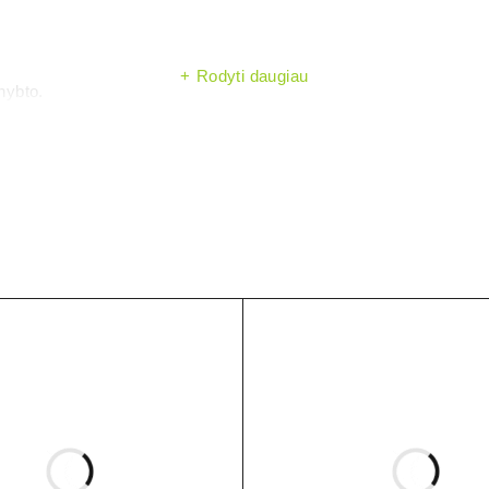
Rodyti daugiau
nybto.
)
taškas.
titinkamų elementų mazgų.
rinamumą pagal įtampos ribas).
.
gal modelio datasheet).
so nuo versijos).
imo, temperatūros* (*jei yra NTC).