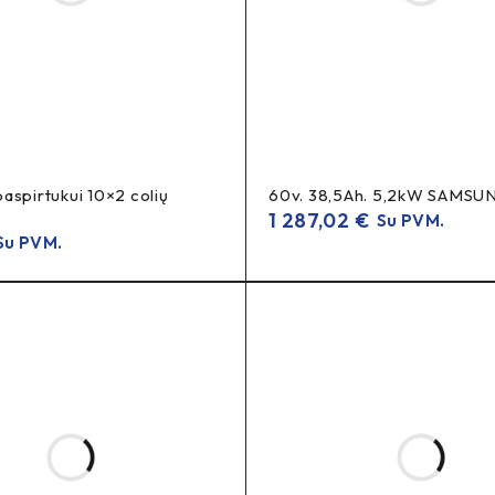
retaus modelio lipduką/datasheet).
aspirtukui 10×2 colių
60v. 38,5Ah. 5,2kW SAMSU
1 287,02
€
Su PVM.
u PVM.
– taip supaprastinama instaliacija.
S, e-bike BMS, battery management system.