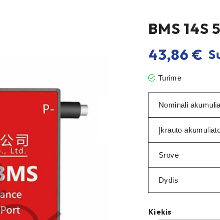
BMS 14S 
43,86
€
Su
Turime
Nominali akumulia
Įkrauto akumuliat
Srovė
Dydis
Kiekis