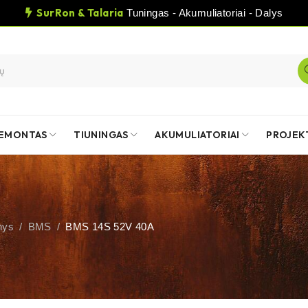
SurRon & Talaria
Tuningas - Akumuliatoriai - Dalys
EMONTAS
TIUNINGAS
AKUMULIATORIAI
PROJEK
nys
/
BMS
/
BMS 14S 52V 40A