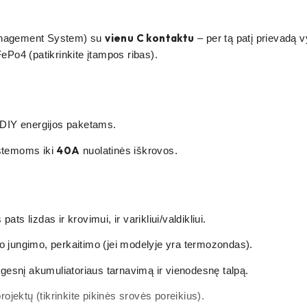
vienu C kontaktu
nagement System) su
– per tą patį prievadą 
FePo4 (patikrinkite įtampos ribas).
 DIY energijos paketams.
40A
istemoms iki
nuolatinės iškrovos.
ats lizdas ir krovimui, ir varikliui/valdikliui.
o jungimo, perkaitimo (jei modelyje yra termozondas).
ilgesnį akumuliatoriaus tarnavimą ir vienodesnę talpą.
ektų (tikrinkite pikinės srovės poreikius).