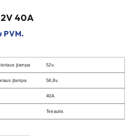
52V 40A
 PVM.
toriaus įtampa
52v.
oriaus įtampa
58,8v.
40A
Teirautis