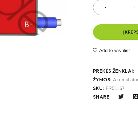
Į KREP
Add to wishlist
PREKĖS ŽENKLAI:
ŽYMOS:
Akumuliato
SKU:
FR51167
SHARE: