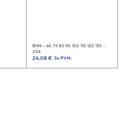
BMS - 6S 7S 8S 9S 10S 11S 12S 13S -
25A
24,08
€
Su PVM.