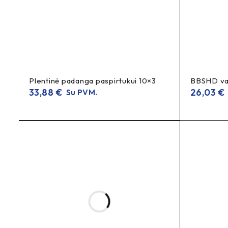
Plentinė padanga paspirtukui 10×3
BBSHD val
33,88
€
26,03
€
Su PVM.