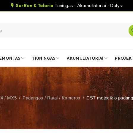
SurRon & Talaria
Tuningas - Akumuliatoriai - Dalys
EMONTAS
TIUNINGAS
AKUMULIATORIAI
PROJEK
X4 / MX5
/
Padangos / Ratai / Kameros
/
CST motociklo padanga