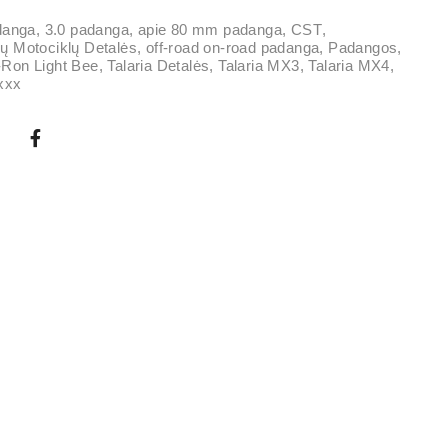
danga
,
3.0 padanga
,
apie 80 mm padanga
,
CST
,
ių Motociklų Detalės
,
off-road on-road padanga
,
Padangos
,
-Ron Light Bee
,
Talaria Detalės
,
Talaria MX3
,
Talaria MX4
,
 xxx