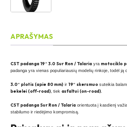
APRAŠYMAS
CST padanga 19″ 3.0 Sur Ron / Talaria
motociklo p
yra
padanga yra vienas populiariausių modelių rinkoje, todėl ją 
3.0″ plotis (apie 80 mm)
19″ skersmuo
ir
suteikia balan
bekelei (off-road)
asfaltui (on-road)
, tiek
.
CST padanga Sur Ron / Talaria
orientuota į kasdienį važi
stabilumo ir riedėjimo kompromisą.