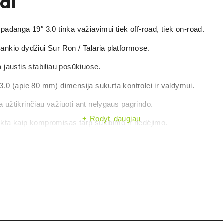
ai
adanga 19″ 3.0 tinka važiavimui tiek off-road, tiek on-road.
ankio dydžiui Sur Ron / Talaria platformose.
a jaustis stabiliau posūkiuose.
3.0 (apie 80 mm) dimensija sukurta kontrolei ir valdymui.
 užtikrinčiau važiuoti ant nelygaus pagrindo.
Rodyti daugiau
kta kaip kompromisas tarp sukibimo ir riedėjimo.
T 19″ 3.0 padanga yra plačiai naudojamas pasirinkimas šiose pl
tas?
Talaria
1
r
elektriniams motociklams (e-moto), kuriems reikalinga
is ir nori vienos universalios padangos.