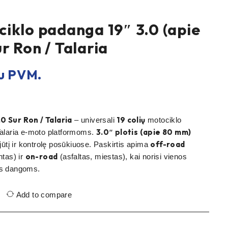
iklo padanga 19″ 3.0 (apie
r Ron / Talaria
u PVM.
0 Sur Ron / Talaria
19 colių
– universali
motociklo
3.0″ plotis (apie 80 mm)
alaria e-moto platformoms.
off-road
jūtį ir kontrolę posūkiuose. Paskirtis apima
on-road
ntas) ir
(asfaltas, miestas), kai norisi vienos
ms dangoms.
Add to compare