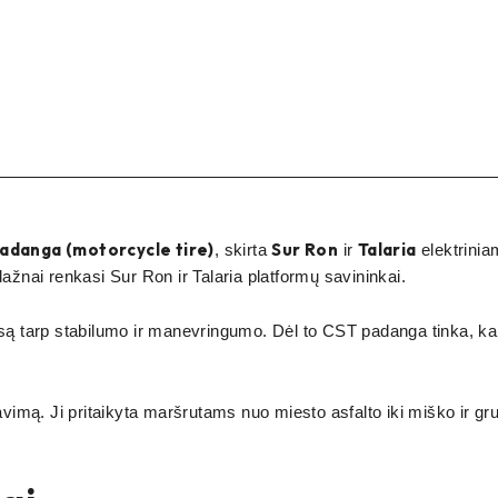
adanga (motorcycle tire)
Sur Ron
Talaria
, skirta
ir
elektrini
dažnai renkasi Sur Ron ir Talaria platformų savininkai.
są tarp stabilumo ir manevringumo. Dėl to CST padanga tinka, kai
avimą. Ji pritaikyta maršrutams nuo miesto asfalto iki miško ir gru