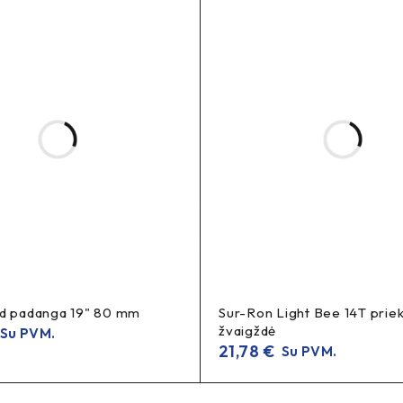
Sur Ron / Talaria
ga 19″ 3.0 Sur Ron / Talar
ėl universalaus tipo ir populiarumo Sur Ron bei Talaria platform
misą tarp sukibimo ir riedėjimo.
bilumo pojūtį. Taip pat platesnis profilis padeda išlaikyti kontrolę
d padanga 19" 80 mm
Sur-Ron Light Bee 14T priek
 Ron elektriniam motociklui?
žvaigždė
Su PVM.
21,78
€
Su PVM.
Sur Ron
yta
platformai.