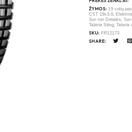
PREKĖS ŽENKLAI:
ŽYMOS:
19 colių pa
CST 19x3.0
,
Elektrin
Sur-ron Detalės
,
Sur
Talaria Sting
,
Talaria
SKU:
FR12173
SHARE: