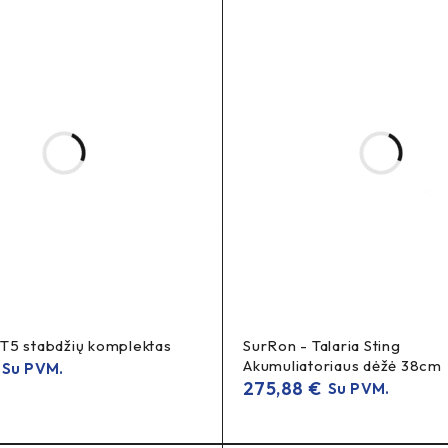
asfaltą (on-road)
ir grunto dangą, taip pat
ir miesto maršrutus
s
CST
Motociklo padanga (motorcycle tire)
19 colių
5 stabdžių komplektas
SurRon - Talaria Sting
3.0″ (apie 80 mm)
Akumuliatoriaus dėžė 38cm
Su PVM.
275,88
€
Su PVM.
Off-road / on-road (universalus naudojimas)