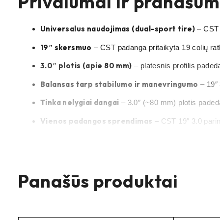
Privalumai ir pranašum
Universalus naudojimas (dual-sport tire)
– CST p
19″ skersmuo
– CST padanga pritaikyta 19 colių ratl
3.0″ plotis (apie 80 mm)
– platesnis profilis paded
Balansas tarp stabilumo ir manevringumo
– 19″ 
Tinka nelygiai dangai
– 3.0″ (~80 mm) plotis padeda
Vienos padangos sprendimas
– CST 19″ 3.0 parin
Populiarus CST modelis Sur Ron / Talaria
– ši CS
Kam skirtas šis produk
Panašūs produktai
CST padanga 19″ 3.0 Sur Ron / Talaria
Sur Ron
skirta
i
orientuota į vairuotojus, kurie važiuoja skirtingomis dangom