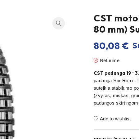
CST motoc
80 mm) Su
80,08
€
S
Neturime
CST padanga 19″ 3.
padanga Sur Ron ir T
suteikia stabilumo po
(žvyras, miškas, gru
padangos skirtingo
Add to wishlist