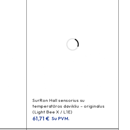
. Dėl to CST 19″ 3.0 dažnai pasirenkama kasdieniam
SurRon Hall sensorius su
temperatūros davikliu – originalus
(Light Bee X / L1E)
61,71
€
Su PVM.