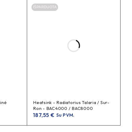
IŠPARDUOTA
ia?
ose. Ši CST padanga skirta situacijoms, kai važiuojama ir
 posūkiuose ir ant nelygios dangos.
inė
Heatsink - Radiatorius Talaria / Sur-
Ron - BAC4000 / BAC8000
187,55
€
Su PVM.