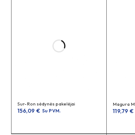
Paskirtis
bekelės (off-road)
apima:
takus, žvyrą, miško 
važiavimui, kai maršrutai keičiasi.
Techninės specifikacijo
GAMINTOJAS
PRODUKTO TIPAS
SKERSMUO
Sur-Ron sėdynės pakelėjai
Magura MT
PLOTIS
156,09
€
119,79
€
Su PVM.
PASKIRTIS