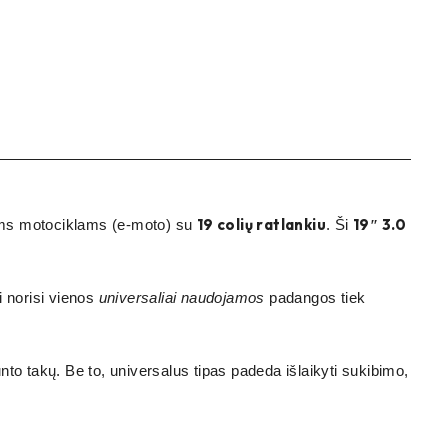
19 colių ratlankiu
19″ 3.0
ams motociklams (e-moto) su
. Ši
 norisi vienos
universaliai naudojamos
padangos tiek
nto takų. Be to, universalus tipas padeda išlaikyti sukibimo,