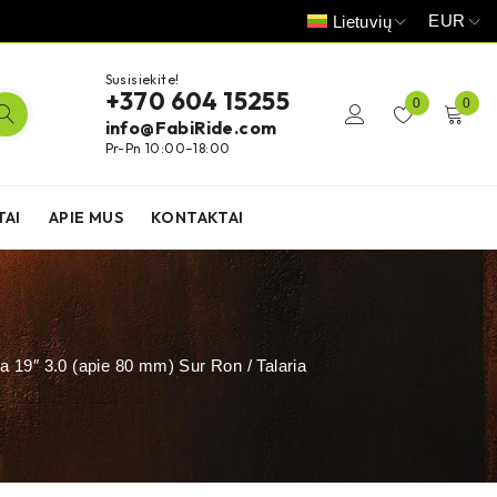
EUR
Lietuvių
Susisiekite!
+370 604 15255
0
0
info@FabiRide.com
Pr-Pn 10:00–18:00
TAI
APIE MUS
KONTAKTAI
 19″ 3.0 (apie 80 mm) Sur Ron / Talaria