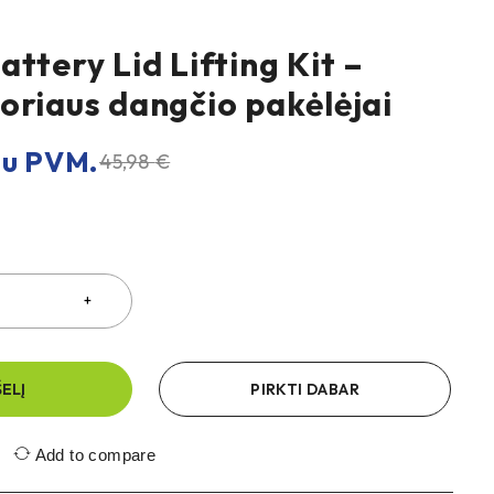
ttery Lid Lifting Kit –
oriaus dangčio pakėlėjai
u PVM.
45,98
€
ŠELĮ
PIRKTI DABAR
Add to compare