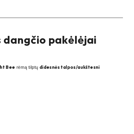
s dangčio pakėlėjai
ght Bee
didesnės talpos/aukštesni
rėmą tilptų