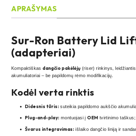
APRAŠYMAS
Sur-Ron Battery Lid Lif
(adapteriai)
dangčio pakėlėjų
Kompaktiškas
(riser) rinkinys, leidžianti
akumuliatoriai – be papildomų rėmo modifikacijų.
Kodėl verta rinktis
Didesnis tūris:
suteikia papildomo aukščio akumuliat
Plug-and-play:
OEM
montuojasi į
tvirtinimo taškus
Švarus integravimas:
išlaiko dangčio liniją ir san