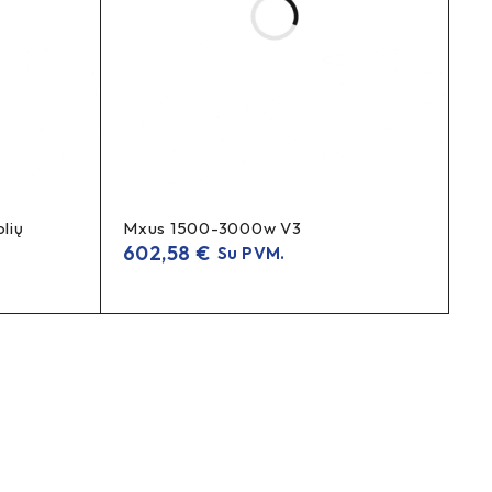
lių
Mxus 1500-3000w V3
602,58
€
Su PVM.