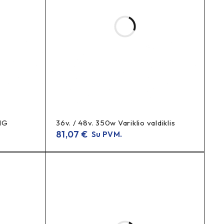
NG
36v. / 48v. 350w Variklio valdiklis
81,07
€
Su PVM.