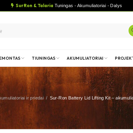
SurRon & Talaria
Tuningas - Akumuliatoriai - Dalys
EMONTAS
TIUNINGAS
AKUMULIATORIAI
PROJEK
umuliatoriai ir priedai
/
Sur-Ron Battery Lid Lifting Kit – akumuli