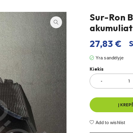
Sur-Ron Ba
akumuliat
27,83
€
S
Yra sandėlyje
Kiekis
Į KREP
Add to wishlist