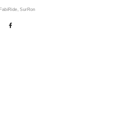
FabiRide
,
SurRon