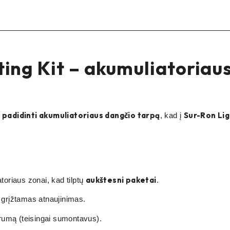
ting Kit – akumuliatoriau
padidinti akumuliatoriaus dangčio tarpą
Sur-Ron Li
s
, kad į
aukštesni paketai
oriaus zonai, kad tilptų
.
; grįžtamas atnaujinimas.
darumą (teisingai sumontavus).