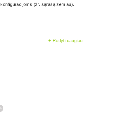
konfigūracijoms (žr. sąrašą žemiau).
Rodyti daugiau
A
 nuo
. Rek
baterijos korpuso aukščio/laidų išvedimo