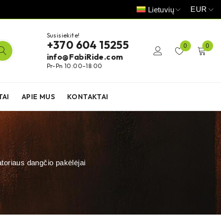
EUR
Lietuvių
Susisiekite!
+370 604 15255
0
0
info@FabiRide.com
Pr-Pn 10:00–18:00
TAI
APIE MUS
KONTAKTAI
atoriaus dangčio pakėlėjai