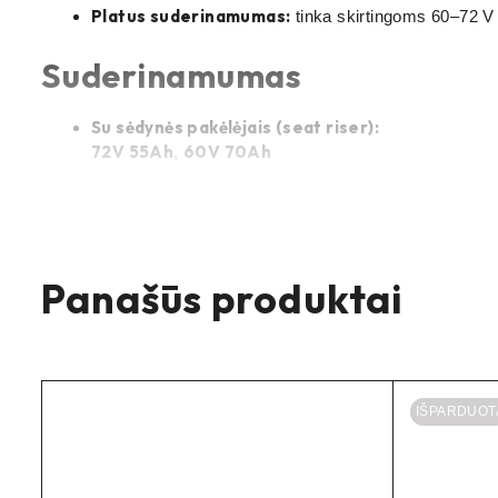
Platus suderinamumas:
tinka skirtingoms 60–72 V 
Suderinamumas
Su sėdynės pakėlėjais (seat riser):
72V 55Ah
60V 70Ah
,
Be sėdynės pakėlėjų:
72V 40Ah
72V 45Ah
72V 50Ah
,
,
Motociklas:
Sur-Ron Light Bee
(L1E / X)
Panašūs produktai
IŠPARDUOT
Pastaba: tikslus suderinamumas priklauso
BMS/laidų.