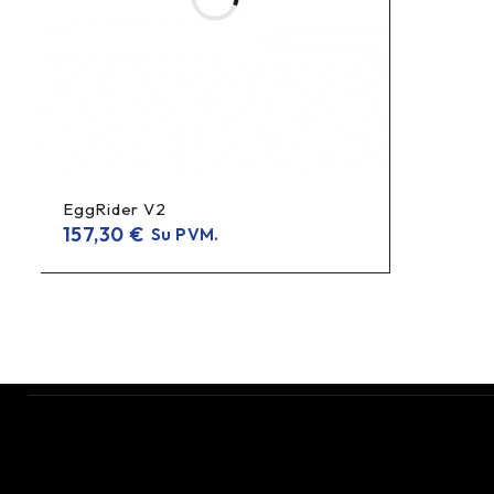
EggRider V2
157,30
€
Su PVM.