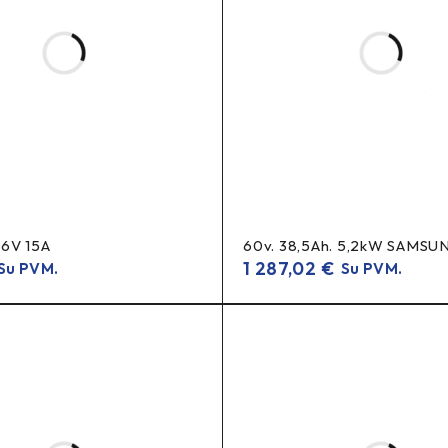
) rinkinys
36V 15A
60v. 38,5Ah. 5,2kW SAMSU
1 287,02
€
u PVM.
Su PVM.
e rėmo modų.
elias minutes.