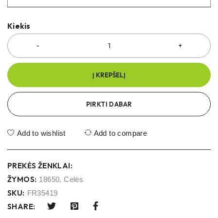
Kiekis
Į KREPŠELĮ
PIRKTI DABAR
Add to wishlist
Add to compare
PREKĖS ŽENKLAI:
ŽYMOS:
18650
,
Celės
SKU:
FR35419
SHARE: