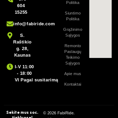
Politika
604
15255
Siuntimo
Politika
info@fabiride.com
Grąžinimo
S.
Sąlygos
Raštikio
Remonto
g. 28,
Paslaugų
Kaunas
Teikimo
Sąlygos
I-V 11:00
- 18:00
Apie mus
VI Pagal susitarimą
Kontaktai
Sekite mus soc.
© 2026 FabiRide.
tinkluose!