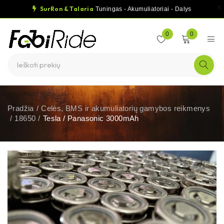
SurRon & Talaria
Tuningas - Akumuliatoriai - Dalys
0
0
Pradžia
/
Celės, BMS ir akumuliatorių gamybos reikmenys
/
18650
/
Tesla / Panasonic 3000mAh