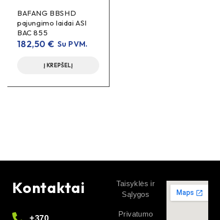
18650, akumuliatoriaus celės, baterijų celės, 4.2V krovimo
BAFANG BBSHD
įtampa, minimali iškrovimo įtampa 2.5V, stovėjimo rėžimo
pajungimo laidai ASI
įtampa 3.6V, baterija ~45g, 3000mAh cell, Tesla cell,
BAC 855
Panasonic cell, lithium ion cell 3000mAh, 18650 3000mAh
182,50
€
Su PVM.
cell
Į KREPŠELĮ
Kontaktai
Taisyklės ir
Sąlygos
Privatumo
+370