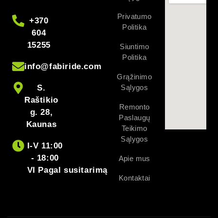
Privatumo
+370
Politika
604
15255
Siuntimo
Politika
info@fabiride.com
Grąžinimo
S.
Sąlygos
Raštikio
Remonto
g. 28,
Paslaugų
Kaunas
Teikimo
Sąlygos
I-V 11:00
- 18:00
Apie mus
VI Pagal susitarimą
Kontaktai