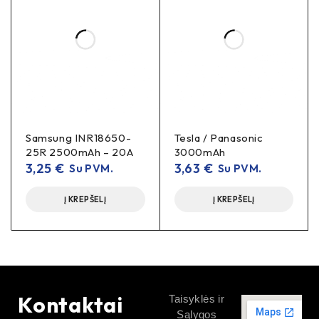
Samsung INR18650-
Tesla / Panasonic
25R 2500mAh – 20A
3000mAh
3,25
€
3,63
€
Su PVM.
Su PVM.
Į KREPŠELĮ
Į KREPŠELĮ
Kontaktai
Taisyklės ir
Sąlygos