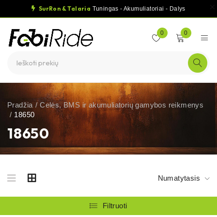
SurRon & Talaria
Tuningas - Akumuliatoriai - Dalys
0
0
Pradžia
/
Celės, BMS ir akumuliatorių gamybos reikmenys
/
18650
18650
Numatytasis
Filtruoti