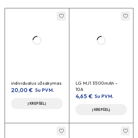
individualus užsakymas
LG MJ1 3500mAh –
10A
20,00
€
Su PVM.
4,65
€
Su PVM.
Į KREPŠELĮ
Į KREPŠELĮ