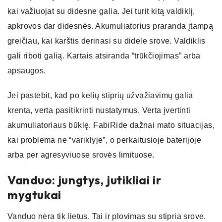
kai važiuojat su didesne galia. Jei turit kitą valdiklį,
apkrovos dar didesnės. Akumuliatorius praranda įtampą
greičiau, kai karštis derinasi su didele srove. Valdiklis
gali riboti galią. Kartais atsiranda “trūkčiojimas” arba
apsaugos.
Jei pastebit, kad po kelių stiprių užvažiavimų galia
krenta, verta pasitikrinti nustatymus. Verta įvertinti
akumuliatoriaus būklę. FabiRide dažnai mato situacijas,
kai problema ne “variklyje”, o perkaitusioje baterijoje
arba per agresyviuose srovės limituose.
Vanduo: jungtys, jutikliai ir
mygtukai
Vanduo nėra tik lietus. Tai ir plovimas su stipria srove.