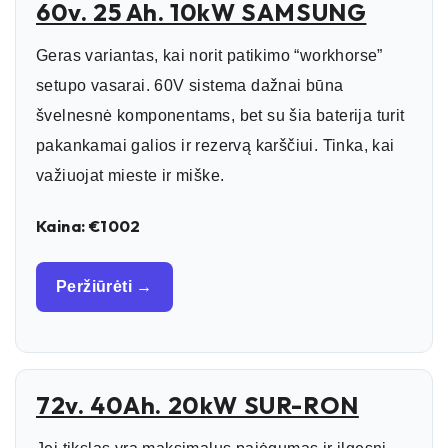
60v. 25 Ah. 10kW SAMSUNG
Geras variantas, kai norit patikimo “workhorse”
setupo vasarai. 60V sistema dažnai būna
švelnesnė komponentams, bet su šia baterija turit
pakankamai galios ir rezervą karščiui. Tinka, kai
važiuojat mieste ir miške.
Kaina: €1002
Peržiūrėti →
72v. 40Ah. 20kW SUR-RON