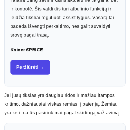
Talaria Sting savininkams aktualu ne tik galia, bet
ir kontrolė. Šis valdiklis turi atbulinio funkciją ir
leidžia tiksliai reguliuoti assist lygius. Vasarą tai
padeda išvengti perkaitimo, nes galit suvaldyti
srovę pagal trasą.
Kaina: €PRICE
Peržiūrėti →
Jei jūsų tikslas yra daugiau ridos ir mažiau įtampos
kritimo, dažniausiai viskas remiasi į bateriją. Žemiau
yra keli realūs pasirinkimai pagal skirtingą važiavimą.