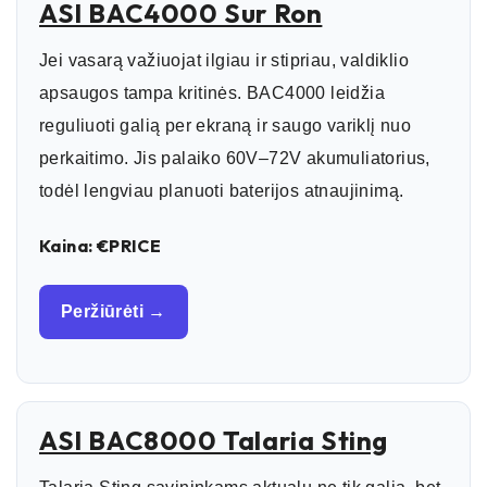
ASI BAC4000 Sur Ron
Jei vasarą važiuojat ilgiau ir stipriau, valdiklio
apsaugos tampa kritinės. BAC4000 leidžia
reguliuoti galią per ekraną ir saugo variklį nuo
perkaitimo. Jis palaiko 60V–72V akumuliatorius,
todėl lengviau planuoti baterijos atnaujinimą.
Kaina: €PRICE
Peržiūrėti →
ASI BAC8000 Talaria Sting