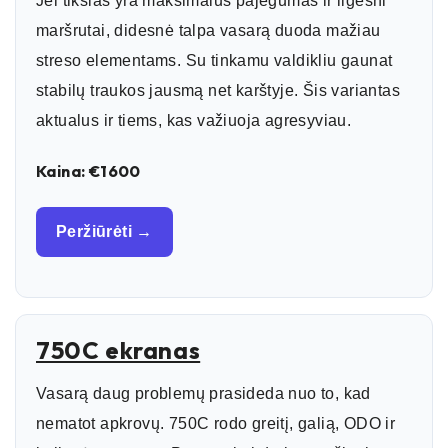
Jei tikslas yra maksimalus pajėgumas ir ilgesni
maršrutai, didesnė talpa vasarą duoda mažiau
streso elementams. Su tinkamu valdikliu gaunat
stabilų traukos jausmą net karštyje. Šis variantas
aktualus ir tiems, kas važiuoja agresyviau.
Kaina: €1600
Peržiūrėti →
750C ekranas
Vasarą daug problemų prasideda nuo to, kad
nematot apkrovų. 750C rodo greitį, galią, ODO ir