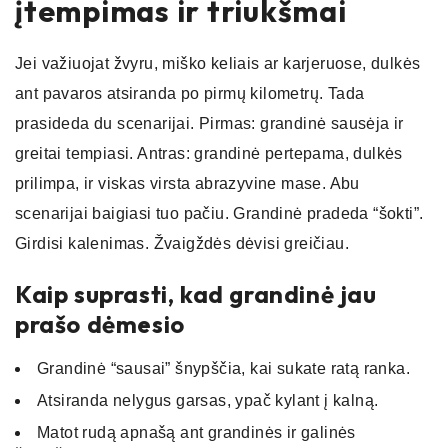
įtempimas ir triukšmai
Jei važiuojat žvyru, miško keliais ar karjeruose, dulkės
ant pavaros atsiranda po pirmų kilometrų. Tada
prasideda du scenarijai. Pirmas: grandinė sausėja ir
greitai tempiasi. Antras: grandinė pertepama, dulkės
prilimpa, ir viskas virsta abrazyvine mase. Abu
scenarijai baigiasi tuo pačiu. Grandinė pradeda “šokti”.
Girdisi kalenimas. Žvaigždės dėvisi greičiau.
Kaip suprasti, kad grandinė jau
prašo dėmesio
Grandinė “sausai” šnypščia, kai sukate ratą ranka.
Atsiranda nelygus garsas, ypač kylant į kalną.
Matot rudą apnašą ant grandinės ir galinės