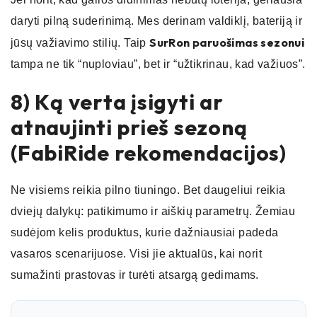
daryti pilną suderinimą. Mes derinam valdiklį, bateriją ir
SurRon paruošimas sezonui
jūsų važiavimo stilių. Taip
tampa ne tik “nuploviau”, bet ir “užtikrinau, kad važiuos”.
8) Ką verta įsigyti ar
atnaujinti prieš sezoną
(FabiRide rekomendacijos)
Ne visiems reikia pilno tiuningo. Bet daugeliui reikia
dviejų dalykų: patikimumo ir aiškių parametrų. Žemiau
sudėjom kelis produktus, kurie dažniausiai padeda
vasaros scenarijuose. Visi jie aktualūs, kai norit
sumažinti prastovas ir turėti atsargą gedimams.