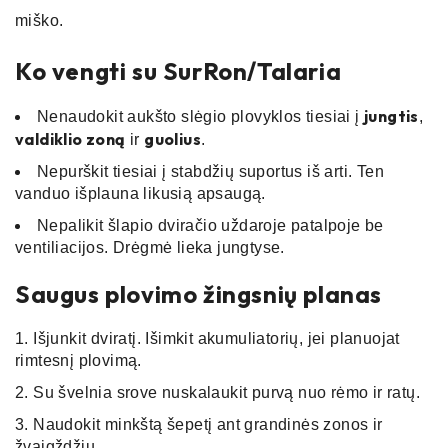
miško.
Ko vengti su SurRon/Talaria
jungtis
Nenaudokit aukšto slėgio plovyklos tiesiai į
,
valdiklio zoną
guolius
ir
.
Nepurškit tiesiai į stabdžių suportus iš arti. Ten
vanduo išplauna likusią apsaugą.
Nepalikit šlapio dviračio uždaroje patalpoje be
ventiliacijos. Drėgmė lieka jungtyse.
Saugus plovimo žingsnių planas
Išjunkit dviratį. Išimkit akumuliatorių, jei planuojat
rimtesnį plovimą.
Su švelnia srove nuskalaukit purvą nuo rėmo ir ratų.
Naudokit minkštą šepetį ant grandinės zonos ir
žvaigždžių.