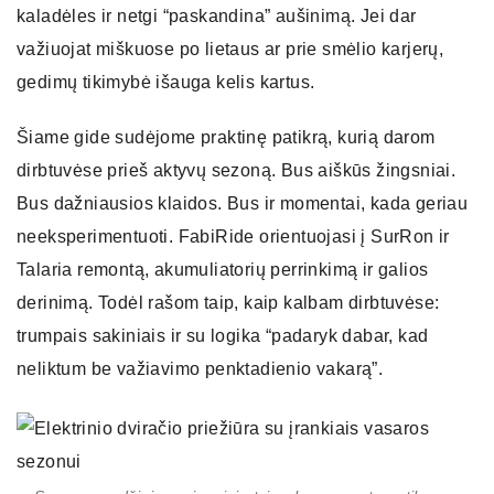
kaladėles ir netgi “paskandina” aušinimą. Jei dar
važiuojat miškuose po lietaus ar prie smėlio karjerų,
gedimų tikimybė išauga kelis kartus.
Šiame gide sudėjome praktinę patikrą, kurią darom
dirbtuvėse prieš aktyvų sezoną. Bus aiškūs žingsniai.
Bus dažniausios klaidos. Bus ir momentai, kada geriau
neeksperimentuoti. FabiRide orientuojasi į SurRon ir
Talaria remontą, akumuliatorių perrinkimą ir galios
derinimą. Todėl rašom taip, kaip kalbam dirbtuvėse:
trumpais sakiniais ir su logika “padaryk dabar, kad
neliktum be važiavimo penktadienio vakarą”.