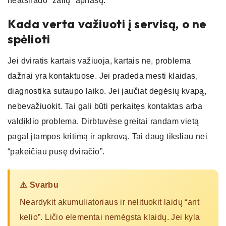
neatsirado “žalių” apnašų.
Kada verta važiuoti į servisą, o ne
spėlioti
Jei dviratis kartais važiuoja, kartais ne, problema
dažnai yra kontaktuose. Jei pradeda mesti klaidas,
diagnostika sutaupo laiko. Jei jaučiat degėsių kvapą,
nebevažiuokit. Tai gali būti perkaitęs kontaktas arba
valdiklio problema. Dirbtuvėse greitai randam vietą
pagal įtampos kritimą ir apkrovą. Tai daug tiksliau nei
“pakeičiau pusę dviračio”.
⚠️ Svarbu
Neardykit akumuliatoriaus ir nelituokit laidų “ant
kelio”. Ličio elementai nemėgsta klaidų. Jei kyla