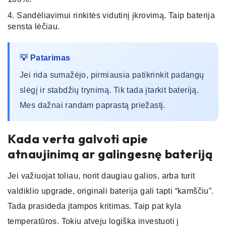
Sandėliavimui rinkitės vidutinį įkrovimą. Taip baterija
sensta lėčiau.
💡 Patarimas
Jei rida sumažėjo, pirmiausia patikrinkit padangų
slėgį ir stabdžių trynimą. Tik tada įtarkit bateriją.
Mes dažnai randam paprastą priežastį.
Kada verta galvoti apie
atnaujinimą ar galingesnę bateriją
Jei važiuojat toliau, norit daugiau galios, arba turit
valdiklio upgrade, originali baterija gali tapti “kamščiu”.
Tada prasideda įtampos kritimas. Taip pat kyla
temperatūros. Tokiu atveju logiška investuoti į