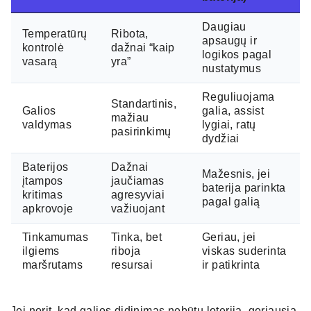
Daugiau
Temperatūrų
Ribota,
apsaugų ir
kontrolė
dažnai “kaip
logikos pagal
vasarą
yra”
nustatymus
Reguliuojama
Standartinis,
Galios
galia, assist
mažiau
valdymas
lygiai, ratų
pasirinkimų
dydžiai
Baterijos
Dažnai
Mažesnis, jei
įtampos
jaučiamas
baterija parinkta
kritimas
agresyviai
pagal galią
apkrovoje
važiuojant
Tinkamumas
Tinka, bet
Geriau, jei
ilgiems
riboja
viskas suderinta
maršrutams
resursai
ir patikrinta
Jei norit, kad galios didinimas nebūtų loterija, geriausia