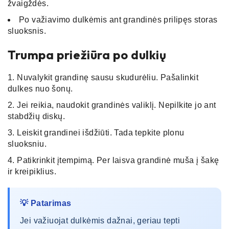
žvaigždės.
Po važiavimo dulkėmis ant grandinės prilipęs storas
sluoksnis.
Trumpa priežiūra po dulkių
Nuvalykit grandinę sausu skudurėliu. Pašalinkit
dulkes nuo šonų.
Jei reikia, naudokit grandinės valiklį. Nepilkite jo ant
stabdžių diskų.
Leiskit grandinei išdžiūti. Tada tepkite plonu
sluoksniu.
Patikrinkit įtempimą. Per laisva grandinė muša į šakę
ir kreipiklius.
💡 Patarimas
Jei važiuojat dulkėmis dažnai, geriau tepti