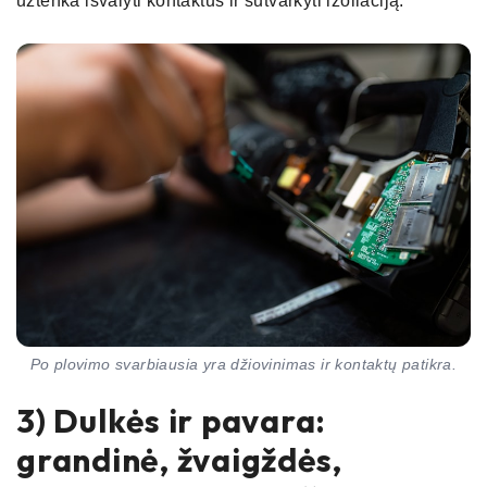
užtenka išvalyti kontaktus ir sutvarkyti izoliaciją.
Po plovimo svarbiausia yra džiovinimas ir kontaktų patikra.
3) Dulkės ir pavara:
grandinė, žvaigždės,