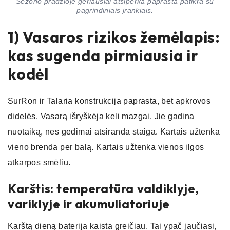
Sezono pradžioje geriausiai atsiperka paprasta patikra su
pagrindiniais įrankiais.
1) Vasaros rizikos žemėlapis:
kas sugenda pirmiausia ir
kodėl
SurRon ir Talaria konstrukcija paprasta, bet apkrovos
didelės. Vasarą išryškėja keli mazgai. Jie gadina
nuotaiką, nes gedimai atsiranda staiga. Kartais užtenka
vieno brenda per balą. Kartais užtenka vienos ilgos
atkarpos smėliu.
Karštis: temperatūra valdiklyje,
variklyje ir akumuliatoriuje
Karštą dieną baterija kaista greičiau. Tai ypač jaučiasi,