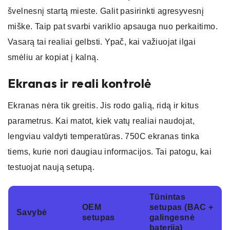
švelnesnį startą mieste. Galit pasirinkti agresyvesnį
miške. Taip pat svarbi variklio apsauga nuo perkaitimo.
Vasarą tai realiai gelbsti. Ypač, kai važiuojat ilgai
smėliu ar kopiat į kalną.
Ekranas ir reali kontrolė
Ekranas nėra tik greitis. Jis rodo galią, ridą ir kitus
parametrus. Kai matot, kiek vatų realiai naudojat,
lengviau valdyti temperatūras. 750C ekranas tinka
tiems, kurie nori daugiau informacijos. Tai patogu, kai
testuojat naują setupą.
Tūnintas
OEM
setupas (BAC +
Savybė
setupas
galingesnė
baterija)