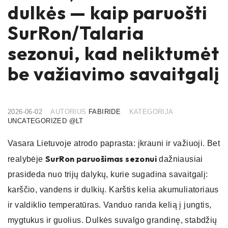
dulkės — kaip paruošti
SurRon/Talaria
sezonui, kad neliktumėt
be važiavimo savaitgalį
2026-06-02
AUTORIUS
FABIRIDE
KATEGORIJA
UNCATEGORIZED @LT
Vasara Lietuvoje atrodo paprasta: įkrauni ir važiuoji. Bet
SurRon paruošimas sezonui
realybėje
dažniausiai
prasideda nuo trijų dalykų, kurie sugadina savaitgalį:
karščio, vandens ir dulkių. Karštis kelia akumuliatoriaus
ir valdiklio temperatūras. Vanduo randa kelią į jungtis,
mygtukus ir guolius. Dulkės suvalgo grandinę, stabdžių