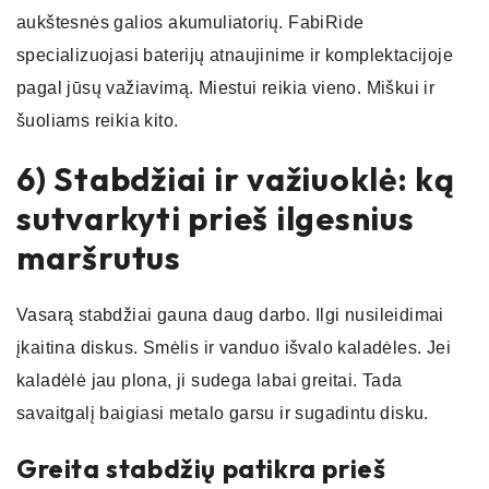
aukštesnės galios akumuliatorių. FabiRide
specializuojasi baterijų atnaujinime ir komplektacijoje
pagal jūsų važiavimą. Miestui reikia vieno. Miškui ir
šuoliams reikia kito.
6) Stabdžiai ir važiuoklė: ką
sutvarkyti prieš ilgesnius
maršrutus
Vasarą stabdžiai gauna daug darbo. Ilgi nusileidimai
įkaitina diskus. Smėlis ir vanduo išvalo kaladėles. Jei
kaladėlė jau plona, ji sudega labai greitai. Tada
savaitgalį baigiasi metalo garsu ir sugadintu disku.
Greita stabdžių patikra prieš