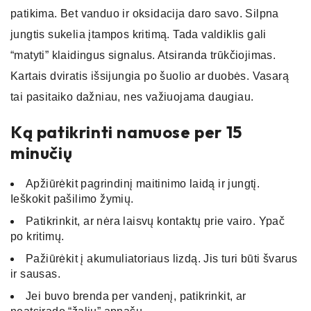
patikima. Bet vanduo ir oksidacija daro savo. Silpna
jungtis sukelia įtampos kritimą. Tada valdiklis gali
“matyti” klaidingus signalus. Atsiranda trūkčiojimas.
Kartais dviratis išsijungia po šuolio ar duobės. Vasarą
tai pasitaiko dažniau, nes važiuojama daugiau.
Ką patikrinti namuose per 15
minučių
Apžiūrėkit pagrindinį maitinimo laidą ir jungtį.
Ieškokit pašilimo žymių.
Patikrinkit, ar nėra laisvų kontaktų prie vairo. Ypač
po kritimų.
Pažiūrėkit į akumuliatoriaus lizdą. Jis turi būti švarus
ir sausas.
Jei buvo brenda per vandenį, patikrinkit, ar