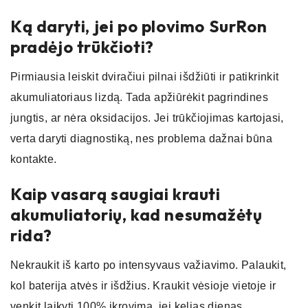
Ką daryti, jei po plovimo SurRon
pradėjo trūkčioti?
Pirmiausia leiskit dviračiui pilnai išdžiūti ir patikrinkit
akumuliatoriaus lizdą. Tada apžiūrėkit pagrindines
jungtis, ar nėra oksidacijos. Jei trūkčiojimas kartojasi,
verta daryti diagnostiką, nes problema dažnai būna
kontakte.
Kaip vasarą saugiai krauti
akumuliatorių, kad nesumažėtų
rida?
Nekraukit iš karto po intensyvaus važiavimo. Palaukit,
kol baterija atvės ir išdžius. Kraukit vėsioje vietoje ir
venkit laikyti 100% įkrovimą, jei kelias dienas