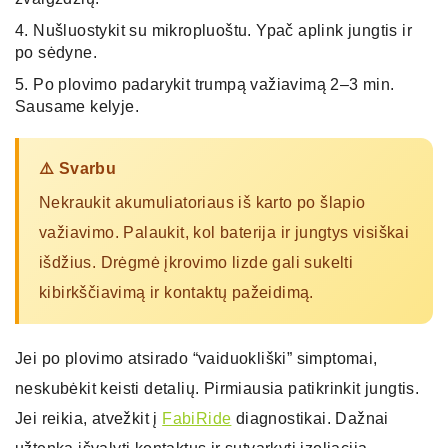
Nušluostykit su mikropluoštu. Ypač aplink jungtis ir
po sėdyne.
Po plovimo padarykit trumpą važiavimą 2–3 min.
Sausame kelyje.
⚠️ Svarbu
Nekraukit akumuliatoriaus iš karto po šlapio
važiavimo. Palaukit, kol baterija ir jungtys visiškai
išdžius. Drėgmė įkrovimo lizde gali sukelti
kibirkščiavimą ir kontaktų pažeidimą.
Jei po plovimo atsirado “vaiduokliški” simptomai,
neskubėkit keisti detalių. Pirmiausia patikrinkit jungtis.
Jei reikia, atvežkit į
FabiRide
diagnostikai. Dažnai