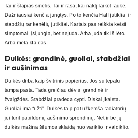
Tai ir šlapias smėlis. Tai ir rasa, kai naktį laikot lauke.
Dažniausiai kenčia jungtys. Po to kenčia Hall jutikliai ir
stabdžių rankenėlių jutikliai. Kartais pasireiškia keisti
simptomai: įsijungia, bet nejuda. Arba juda tik iš lėto.
Arba meta klaidas.
Dulkės: grandinė, guoliai, stabdžiai
ir aušinimas
Dulkės dirba kaip švitrinis popierius. Jos su tepalu
tampa pasta. Tada greičiau dėvisi grandinė ir
žvaigždės. Stabdžiai pradeda cypti. Diskai įkaista.
Guoliai ima “ūžti”. Dulkės taip pat užkemša radiatorių,
jei turit papildomų aušinimo sprendimų. Net ir be jų
dulkės mažina šilumos sklaidą nuo variklio ir valdiklio.