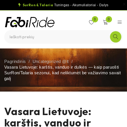
SurRon & Talaria
Tuningas - Akumuliatoriai - Dalys
0
0
Pagrindinis
/
Uncategorized @lt
/
Vasara Lietuvoje: karštis, vanduo ir dulkės — kaip paruošti
SurRon/Talaria sezonui, kad neliktumėt be važiavimo savait
galį
Vasara Lietuvoje:
karštis, vanduo ir