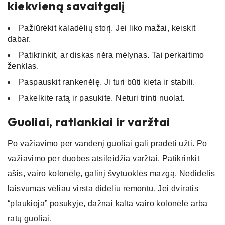
kiekvieną savaitgalį
Pažiūrėkit kaladėlių storį. Jei liko mažai, keiskit
dabar.
Patikrinkit, ar diskas nėra mėlynas. Tai perkaitimo
ženklas.
Paspauskit rankenėlę. Ji turi būti kieta ir stabili.
Pakelkite ratą ir pasukite. Neturi trinti nuolat.
Guoliai, ratlankiai ir varžtai
Po važiavimo per vandenį guoliai gali pradėti ūžti. Po
važiavimo per duobes atsileidžia varžtai. Patikrinkit
ašis, vairo kolonėlę, galinį švytuoklės mazgą. Nedidelis
laisvumas vėliau virsta dideliu remontu. Jei dviratis
“plaukioja” posūkyje, dažnai kalta vairo kolonėlė arba
ratų guoliai.