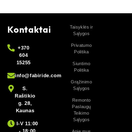
Kontaktai
Taisyklės ir
Sąlygos
Privatumo
+370
Politika
604
15255
Siuntimo
Politika
info@fabiride.com
Grąžinimo
S.
Sąlygos
Raštikio
Remonto
g. 28,
Paslaugų
Kaunas
Teikimo
Sąlygos
I-V 11:00
- 18:00
Apie mus