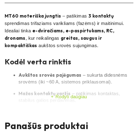
MT60 moteriška jungtis
3 kontaktų
– patikimas
sprendimas trifaziams varikliams (fazėms) ir maitinimui.
e-dviračiams, e-paspirtukams, RC,
Idealiai tinka
dronams
greitas, saugus ir
, kur reikalingas
kompaktiškas
aukštos srovės sujungimas.
Kodėl verta rinktis
Aukštos srovės pajėgumas
– sukurta didesnėms
srovėms (iki ~60 A, sistemos priklausomai).
Mažas kontaktų varžis
– patikimas kontaktas,
Rodyti daugiau
stabilus galios perdavimas.
Atspari korpuso medžiaga
– karščiui atsparus
nailonas, fiksuotas, raktuotas sujungimas.
Panašūs produktai
Greitas montavimas
– litavimo taškai, aiški fazių
identifikacija (A/B/C).