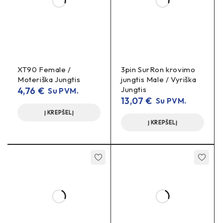
MT60, MT60 female, moteriška jungtis, 3 kontaktų jungtis,
BLDC variklio jungtis, e-bike connector, trifazė jungtis,
aukštos srovės jungtis, FabiRide
XT90 Female /
3pin SurRon krovimo
Moteriška Jungtis
jungtis Male / Vyriška
Jungtis
4,76
€
Su PVM.
13,07
€
Su PVM.
Į KREPŠELĮ
Į KREPŠELĮ