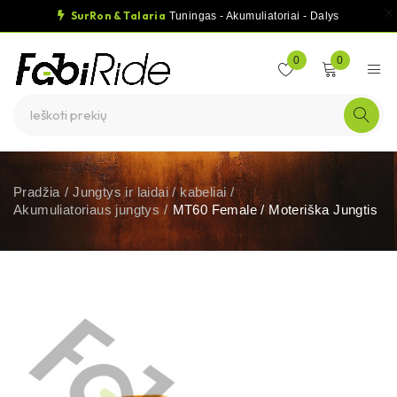
SurRon & Talaria
Tuningas - Akumuliatoriai - Dalys
0
0
Pradžia
/
Jungtys ir laidai / kabeliai
/
Akumuliatoriaus jungtys
/
MT60 Female / Moteriška Jungtis