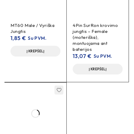
MT60 Male / Vyriška
4Pin SurRon krovimo
Jungtis
jungtis – Female
(moteriška),
1,85
€
Su PVM.
montuojama ant
baterijos
Į KREPŠELĮ
13,07
€
Su PVM.
Į KREPŠELĮ