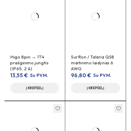
geometrija
Spalva:
geltona (tipiškai MT serijai)
Poliškumas:
raktuotas, nuo atvirkštinio sujungimo
Komplektacija
1× MT60 moteriška jungtis
(korpusas su
Higo 8pin → 1T4
SurRon / Talaria QS8
moteriškais kontaktais)
prailginimo jungtis
maitinimo laidynas 6
(IP65, 2 A)
AWG
Montavimo pastabos
13,55
€
96,80
€
Su PVM.
Su PVM.
atitinkamo skerspjūvio
Naudokite
laidus
Į KREPŠELĮ
Į KREPŠELĮ
(atsižvelgiant į srovę/ilgį).
fazavimo
Laikykitės
(A/B/C) tvarkos, kad
išvengtumėte variklio sukimosi klaidų.