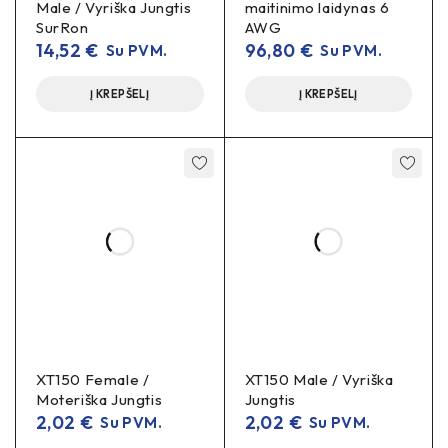
Male / Vyriška Jungtis
maitinimo laidynas 6
SurRon
AWG
14,52
€
96,80
€
Su PVM.
Su PVM.
Į KREPŠELĮ
Į KREPŠELĮ
XT150 Female /
XT150 Male / Vyriška
Moteriška Jungtis
Jungtis
2,02
€
2,02
€
Su PVM.
Su PVM.