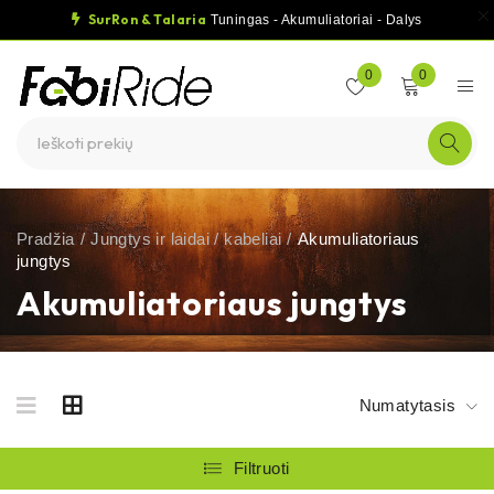
SurRon & Talaria
Tuningas - Akumuliatoriai - Dalys
0
0
Pradžia
/
Jungtys ir laidai / kabeliai
/
Akumuliatoriaus
jungtys
Akumuliatoriaus jungtys
Numatytasis
Filtruoti