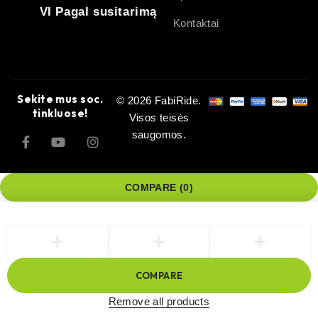
VI Pagal susitarimą
Kontaktai
Sekite mus soc.
© 2026 FabiRide.
tinkluose!
Visos teisės
saugomos.
COMPARE
(0)
COMPARE
Remove all products