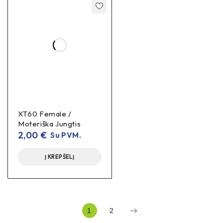
XT60 Female /
Moteriška Jungtis
2,00
€
Su PVM.
Į KREPŠELĮ
1
2