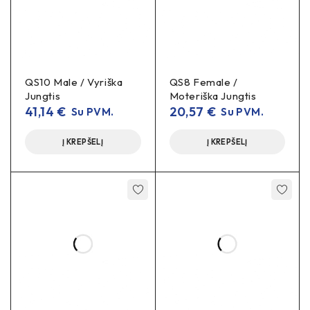
QS10 Male / Vyriška
QS8 Female /
Jungtis
Moteriška Jungtis
41,14
€
20,57
€
Su PVM.
Su PVM.
Į KREPŠELĮ
Į KREPŠELĮ