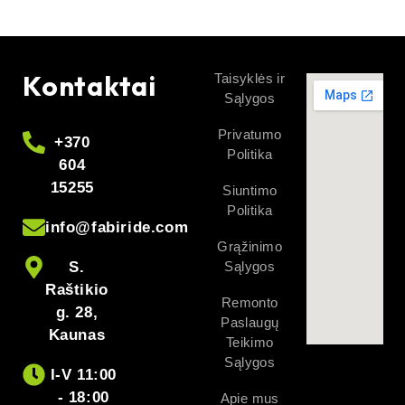
Kontaktai
Taisyklės ir
Sąlygos
Privatumo
+370
Politika
604
15255
Siuntimo
Politika
info@fabiride.com
Grąžinimo
S.
Sąlygos
Raštikio
Remonto
g. 28,
Paslaugų
Kaunas
Teikimo
Sąlygos
I-V 11:00
- 18:00
Apie mus