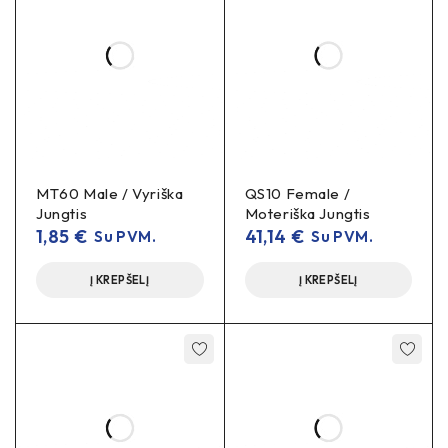
MT60 Male / Vyriška
QS10 Female /
Jungtis
Moteriška Jungtis
1,85
€
41,14
€
Su PVM.
Su PVM.
Į KREPŠELĮ
Į KREPŠELĮ