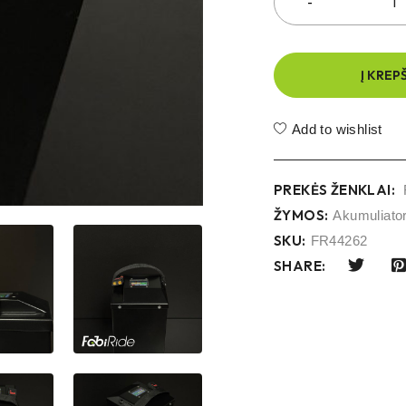
Į KREP
Add to wishlist
PREKĖS ŽENKLAI:
ŽYMOS:
Akumuliato
SKU:
FR44262
SHARE: