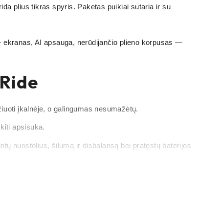
lius tikras spyris. Paketas puikiai sutaria ir su
— ekranas, AI apsauga, nerūdijančio plieno korpusas —
iRide
važiuoti įkalnėje, o galingumas nesumažėtų.
 kiti apsisuka.
tų nuostolius, šilumą ir disbalansą bei pratęstų baterijos