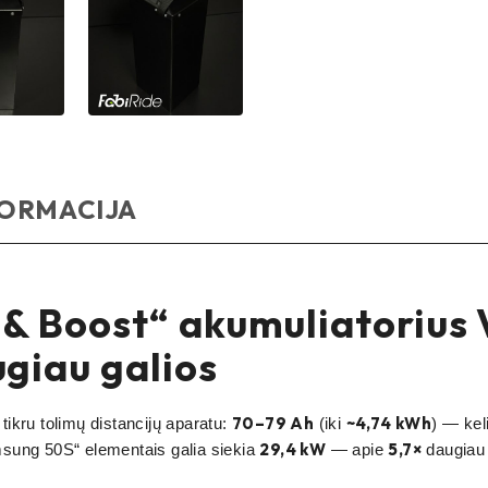
FORMACIJA
 & Boost“ akumuliatorius
ugiau galios
70–79 Ah
~4,74 kWh
tikru tolimų distancijų aparatu:
(iki
) — kel
29,4 kW
5,7×
sung 50S“ elementais galia siekia
— apie
daugiau 