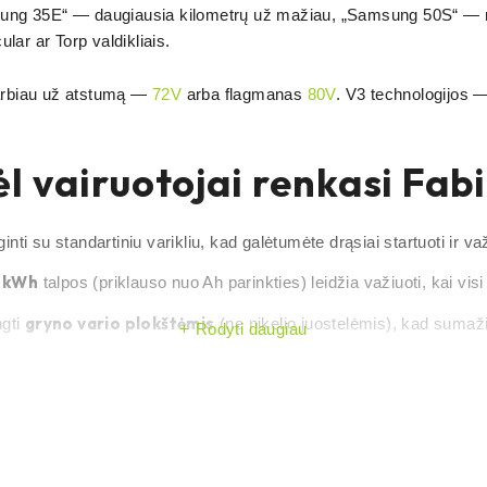
g 35E“ — daugiausia kilometrų už mažiau, „Samsung 50S“ — rida p
lar ar Torp valdikliais.
varbiau už atstumą —
72V
arba flagmanas
80V
. V3 technologijos 
dėl vairuotojai renkasi Fab
ginti su standartiniu varikliu, kad galėtumėte drąsiai startuoti ir 
4 kWh
talpos (priklauso nuo Ah parinkties) leidžia važiuoti, kai visi
gryno vario plokštėmis
ngti
(ne nikelio juostelėmis), kad sumažin
Rodyti daugiau
niu
a ir