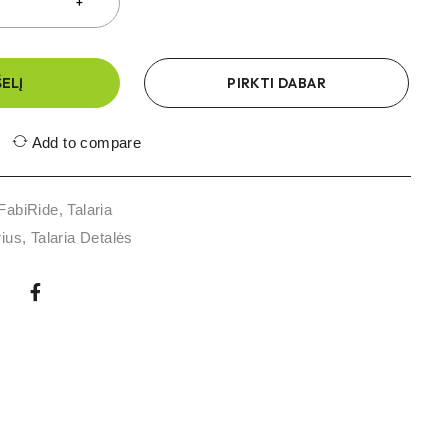
ŠELĮ
PIRKTI DABAR
Add to compare
FabiRide
,
Talaria
rius
,
Talaria Detalės