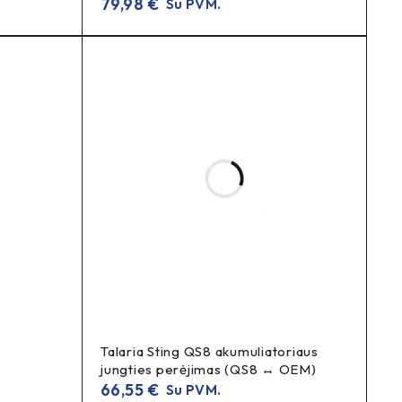
79,98
€
Su PVM.
en, kur vyksta veiksmas—ryškus, aukšto kontrasto ir
zuota, iškart suprantama. Lėk trasoje, patikrink
Talaria Sting QS8 akumuliatoriaus
jungties perėjimas (QS8 ↔ OEM)
66,55
€
Su PVM.