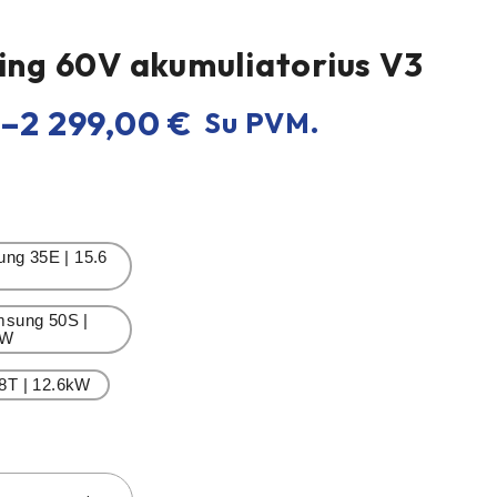
ting 60V akumuliatorius V3
–
2 299,00
€
Su PVM.
ng 35E | 15.6
msung 50S |
kW
8T | 12.6kW