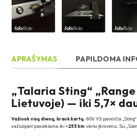
APRAŠYMAS
PAPILDOMA IN
„Talaria Sting“ „Range
Lietuvoje) — iki 5,7× da
Važiuok visą dieną, krauk kartą.
60V V3 paverčia „Sting“ 
~255 km
važiuojant pasiekiama iki
vienu įkrovimu. Su „Sam