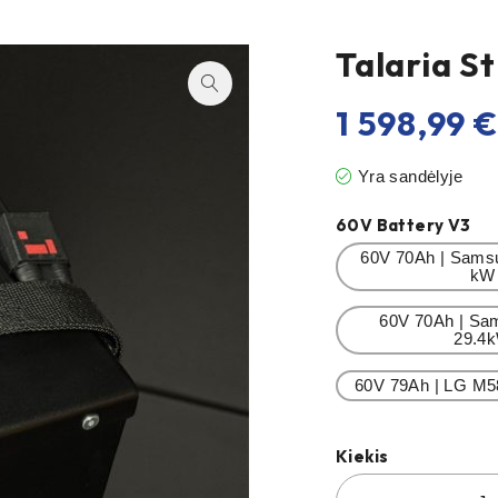
Talaria S
1 598,99
€
Yra sandėlyje
60V Battery V3
60V 70Ah | Samsu
kW
60V 70Ah | Sa
29.4
60V 79Ah | LG M5
Kiekis