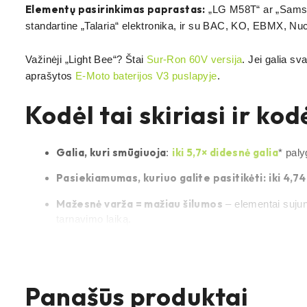
Elementų pasirinkimas paprastas:
„LG M58T“ ar „Samsun
standartine „Talaria“ elektronika, ir su BAC, KO, EBMX, Nucu
Važinėji „Light Bee“? Štai
Sur-Ron 60V versija
. Jei galia s
aprašytos
E-Moto baterijos V3 puslapyje
.
Kodėl tai skiriasi ir ko
Galia, kuri smūgiuoja
iki 5,7× didesnė galia
:
* paly
Pasiekiamumas, kuriuo galite pasitikėti:
iki 4,7
Mažesnė varža = mažiau šilumos
– elementai suju
tarnavimo laiką.
Šarvuotas korpusas
– naujai suprojektuotas
TIG suvirintas
milteli
nerūdijančio plieno dėklas,
ir
Panašūs produktai
būdu padengtas iš vidaus ir išorės
, su lygia apdail
integruota nešimo rankena.