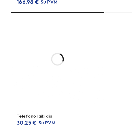
166,98
€
Su PVM.
Telefono laikiklis
30,25
€
Su PVM.