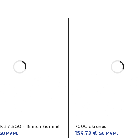
rt
s
 A,
ovoje prieš išsiunčiant.
K 37 3.50 - 18 inch žieminė
750C ekranas
159,72
€
Su PVM.
Su PVM.
riklauso nuo valdiklio/nustatymų ir pasirinktos Ah versijos.