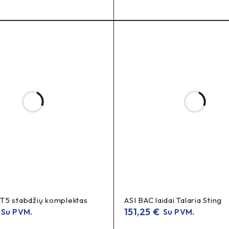
otas ekranas
spalvotas, pirštinėms pritaikytas ekranas susitinka su tavimi t
storiją: likusiį įkrovimo laiką, našumą ir saugumą—aiškiai organi
5 stabdžių komplektas
ASI BAC laidai Talaria Sting
151,25
€
Su PVM.
Su PVM.