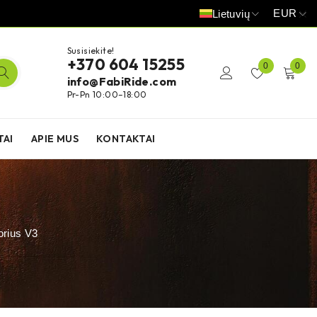
EUR
Lietuvių
Susisiekite!
+370 604 15255
0
0
info@FabiRide.com
Pr-Pn 10:00–18:00
TAI
APIE MUS
KONTAKTAI
orius V3