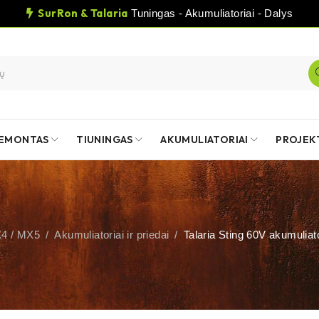
SurRon & Talaria
Tuningas - Akumuliatoriai - Dalys
EMONTAS
TIUNINGAS
AKUMULIATORIAI
PROJEK
X4 / MX5
/
Akumuliatoriai ir priedai
/
Talaria Sting 60V akumuliat