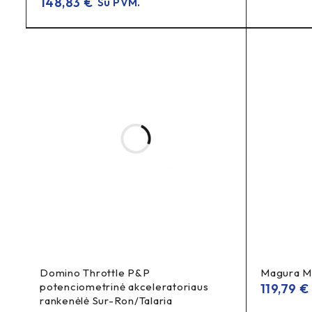
148,83
€
Su PVM.
Mūsų pritaikytas spalv
Matyk daugiau. Pajusk daugiau. Važiuok daugiau.
Mūsų 
neįmanoma ignoruoti. Vienu žvilgsniu gauni savo važiavimo i
akumuliatorių—be meniu, be spėlionių.
Domino Throttle P&P
Magura MT
potenciometrinė akceleratoriaus
119,79
€
rankenėlė Sur-Ron/Talaria