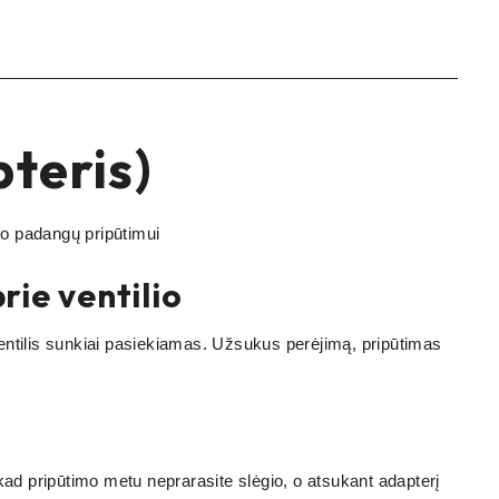
pteris)
ko padangų pripūtimui
ie ventilio
ventilis sunkiai pasiekiamas. Užsukus perėjimą, pripūtimas
 kad pripūtimo metu neprarasite slėgio, o atsukant adapterį