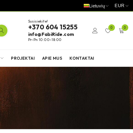
EUR
Lietuvių
Susisiekite!
+370 604 15255
0
0
info@FabiRide.com
Pr-Pn 10:00–18:00
PROJEKTAI
APIE MUS
KONTAKTAI