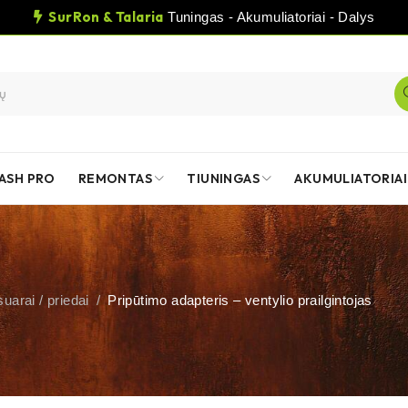
SurRon & Talaria
Tuningas - Akumuliatoriai - Dalys
ASH PRO
REMONTAS
TIUNINGAS
AKUMULIATORIAI
uarai / priedai
/
Pripūtimo adapteris – ventylio prailgintojas