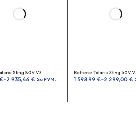
ntojas, Xiaomi pripūtimo adapteris, Xiaomi ventilio prailgintojas, X
, valve extender, inflation adapter, Xiaomi tire inflation adapter
alaria Sting 80V V3
Batterie Talaria Sting 60V V
€
–
2 935,46
€
1 598,99
€
–
2 299,00
€
Su PVM.