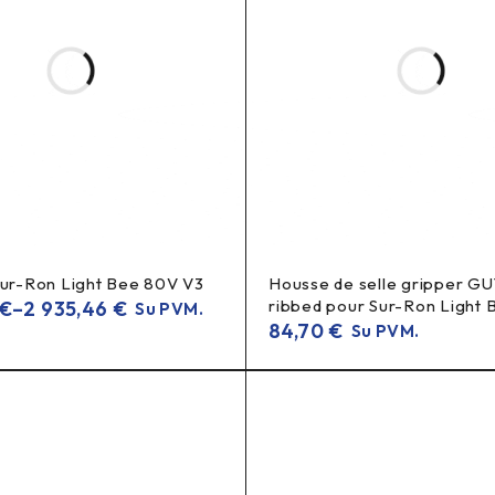
 orui grįžti atgal)
tilis sunkiai pasiekiamas.
Sur-Ron Light Bee 80V V3
Housse de selle gripper GU
ribbed pour Sur-Ron Light 
€
–
2 935,46
€
Su PVM.
84,70
€
Su PVM.
šeiti atgal
, kol adapteris užsuktas.
 prarasti slėgio
pripūtimo metu.