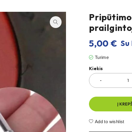
Pripūtimo
prailginto
5,00
€
Su 
Turime
Kiekis
Į KREP
Add to wishlist