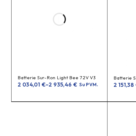
Xiaomi padangų lengvam pripūtimui
Paskirtis:
įmontuotas atbulinis vožtuvas
Funkcija:
(neleidžia
DUK (FAQ)
Kam skirtas šis Xiaomi pripūtimo adapteris?
lengvam Xiaomi padangų pripūtimui
Jis skirtas
, kai ven
Batterie Sur-Ron Light Bee 72V V3
Batterie 
2 034,01
€
–
2 935,46
€
2 151,38
Su PVM.
Ar pripūtimo metu neišeina oras atgal?
atbulinis vožtuvas
neleidžia orui i
Taip, viduje yra
, kuris
Kuo naudingas ventilio prailgintojas?
mažiau
Jis suteikia patogesnį priėjimą prie ventilio ir padeda