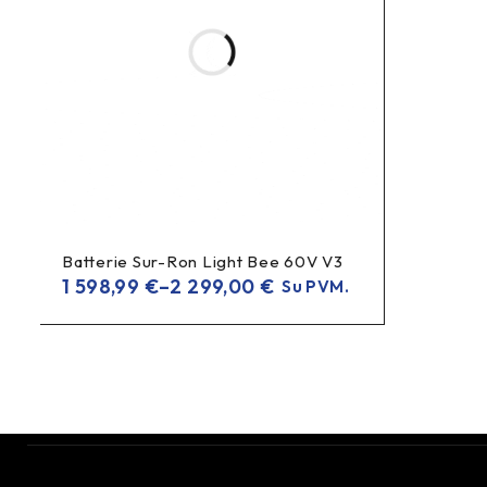
Batterie Sur-Ron Light Bee 60V V3
1 598,99
€
–
2 299,00
€
Su PVM.