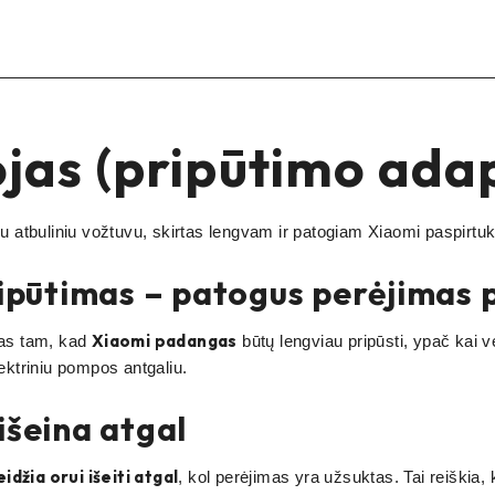
ojas (pripūtimo ada
 su atbuliniu vožtuvu, skirtas lengvam ir patogiam Xiaomi paspirtu
pūtimas – patogus perėjimas pr
Xiaomi padangas
as tam, kad
būtų lengviau pripūsti, ypač kai 
lektriniu pompos antgaliu.
išeina atgal
idžia orui išeiti atgal
, kol perėjimas yra užsuktas. Tai reiškia,