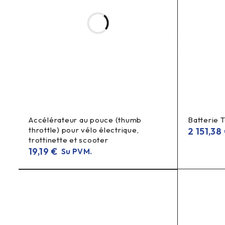
Ar tinka Xiaomi paspirtuko padangoms?
Xiaomi padangų
Taip, tai perėjimas, skirtas
pripūtimui.
pripūtimo adapteris, ventilio prailgintojas, ventylio prailgi
pripūtimo perėjimas, atbulinis vožtuvas, vienkryptis vožtuvas
pripūtimo adapteris, Xiaomi paspirtuko aksesuarai
Accélérateur au pouce (thumb
Batterie T
throttle) pour vélo électrique,
2 151,38
trottinette et scooter
19,19
€
Su PVM.