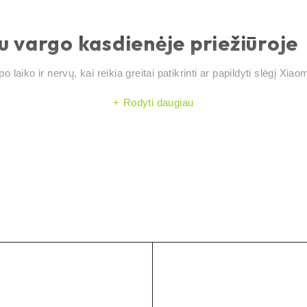
 vargo kasdienėje priežiūroje
o laiko ir nervų, kai reikia greitai patikrinti ar papildyti slėgį Xi
Rodyti daugiau
esniam pripūtimui
o
apteris užsuktas
as