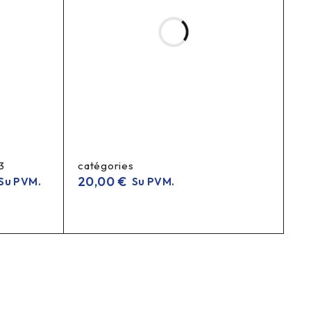
iaomi padangų pripūtimas, perėjimas pripūtimui, padangų
, Xiaomi valve extender, scooter valve extender, paspirtuko
3
catégories
20,00
€
Su PVM.
Su PVM.