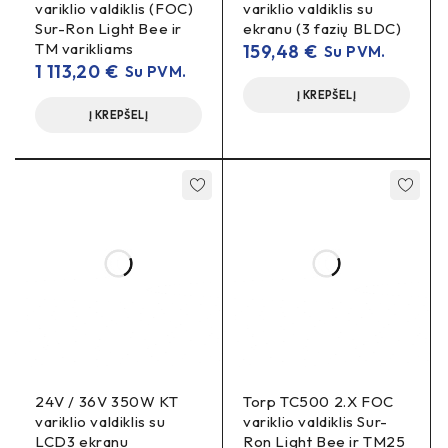
variklio valdiklis (FOC)
variklio valdiklis su
Sur-Ron Light Bee ir
ekranu (3 fazių BLDC)
Ar tinka galios didinimui?
TM varikliams
159,48
€
Su PVM.
350 W
Tai
klasės kontroleris – rekomenduojama nenaudoti
1 113,20
€
Su PVM.
su didesnės galios varikliais/baterijomis.
Į KREPŠELĮ
Į KREPŠELĮ
24V / 36V 350W KT
Torp TC500 2.X FOC
variklio valdiklis su
variklio valdiklis Sur-
LCD3 ekranu
Ron Light Bee ir TM25