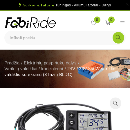
SurRon & Talaria
Tuningas - Akumuliatoriai - Dalys
0
0
Pradžia
/
Elektrinių paspirtukų dalys
/
Variklių valdikliai / kontroleriai
/
24V / 36V 350W variklio
valdiklis su ekranu (3 fazių BLDC)