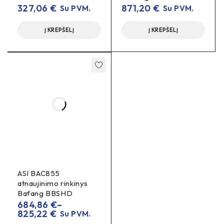
327,06
€
871,20
€
Su PVM.
Su PVM.
Į KREPŠELĮ
Į KREPŠELĮ
ASI BAC855
atnaujinimo rinkinys
Bafang BBSHD
684,86
€
–
825,22
€
Su PVM.