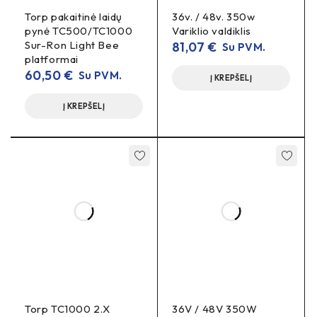
Torp pakaitinė laidų
36v. / 48v. 350w
Nauda
pynė TC500/TC1000
Variklio valdiklis
Sur-Ron Light Bee
81,07
€
Su PVM.
platformai
Lengvas paleidimas
dėl savęs apsimokymo –
60,50
€
Su PVM.
mažiau konfigūravimo.
Į KREPŠELĮ
Prisitaikanti dinamika
– nuo ekonomiško iki
Į KREPŠELĮ
sportiškesnio režimo.
Patogus valdymas
– pagrindiniai duomenys matomi
ekrane.
DUK
Ar veiks su mano 24 V baterija?
Taip, kontroleris palaiko 24 V ir 36 V sistemas (įsitikinkite,
kad variklio ir baterijos parametrai atitinka 350 W).
Ar reikalingas specifinis PAS jutiklis?
Torp TC1000 2.X
36V / 48V 350W
Valdiklis palaiko standartinius PAS.