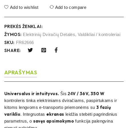
Add to wishlist
Add to compare
PREKĖS ŽENKLAI:
ŽYMOS:
Elektrinių Dviračių Detalės
,
Valdikliai / kontroleriai
SKU:
FR62666
SHARE:
APRAŠYMAS
Universalus ir intuityvus.
V / 36V, 350 W
Šis
24
kontroleris tinka elektriniams dviračiams, paspirtukams ir
3 fazių
kitoms lengvoms e-transporto priemonėms su
varikliu
ekranas
. Integruotas
leidžia stebėti pagrindinius
savęs apsimokymo
parametrus, o
funkcija palengvina
pirmąjį paleidimą.