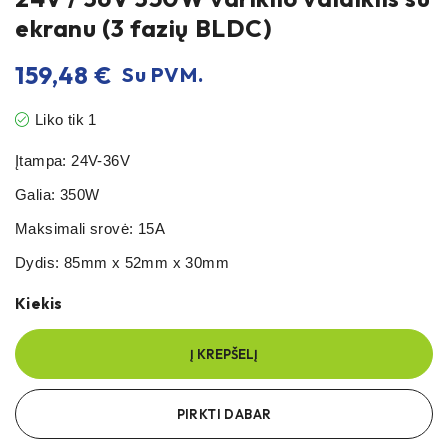
ekranu (3 fazių BLDC)
159,48
€
Su PVM.
Liko tik 1
Įtampa: 24V-36V
Galia: 350W
Maksimali srovė: 15A
Dydis: 85mm x 52mm x 30mm
Kiekis
Į KREPŠELĮ
PIRKTI DABAR