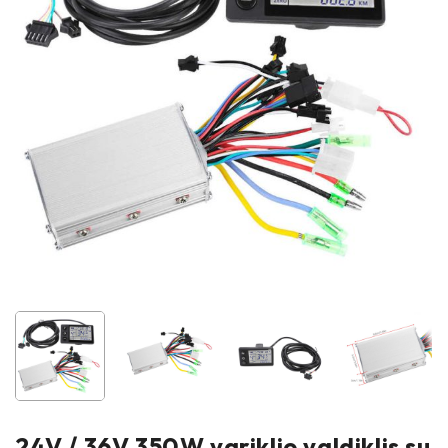
24V / 36V 350W variklio valdiklis su