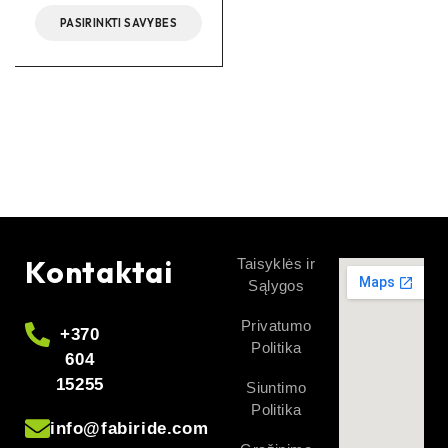
PASIRINKTI SAVYBES
Kontaktai
Taisyklės ir
Sąlygos
Privatumo
+370
Politika
604
15255
Siuntimo
Politika
info@fabiride.com