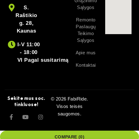
Grąžinimo
S.
Sąlygos
Raštikio
Remonto
g. 28,
Paslaugų
Kaunas
Teikimo
Sąlygos
I-V 11:00
- 18:00
Apie mus
VI Pagal susitarimą
Kontaktai
Sekite mus soc.
© 2026 FabiRide.
tinkluose!
Visos teisės
saugomos.
COMPARE
(0)