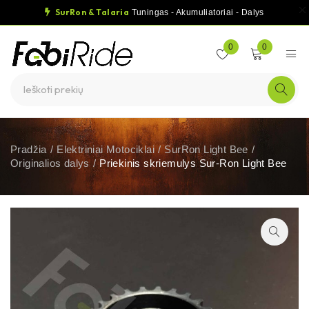
SurRon & Talaria
Tuningas - Akumuliatoriai - Dalys
0
0
Pradžia
/
Elektriniai Motociklai
/
SurRon Light Bee
/
Originalios dalys
/
Priekinis skriemulys Sur-Ron Light Bee