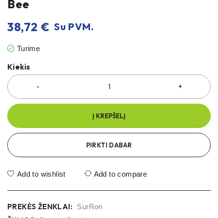
Bee
38,72
€
Su PVM.
Turime
Kiekis
Į KREPŠELĮ
PIRKTI DABAR
Add to wishlist
Add to compare
PREKĖS ŽENKLAI:
SurRon