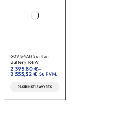
60V 84AH SurRon
Battery 16kW
2 395,80
€
–
2 555,52
€
Su PVM.
PASIRINKTI SAVYBES