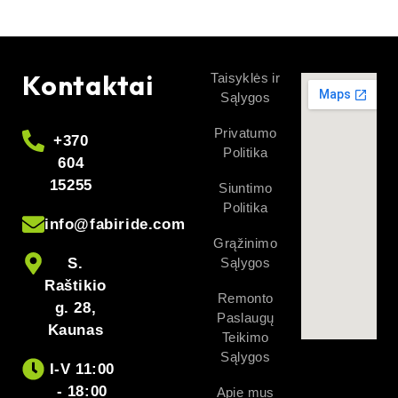
Kontaktai
Taisyklės ir
Sąlygos
Privatumo
+370
Politika
604
15255
Siuntimo
Politika
info@fabiride.com
Grąžinimo
S.
Sąlygos
Raštikio
Remonto
g. 28,
Paslaugų
Kaunas
Teikimo
Sąlygos
I-V 11:00
- 18:00
Apie mus