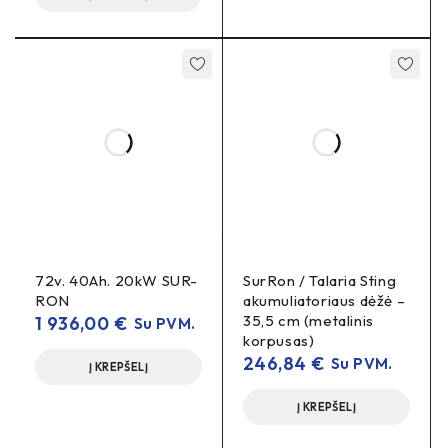
Patikimumas bekelėje
– mažiau netikėtų sustojimų.
Priežiūros ir montavimo patarimai
dantukus
Reguliariai apžiūrėkite
: ieškokite
suaštrėjusių briaunų, įskilimų, nelygumų.
diržo būklę ir
Keisdami skriemulį, patikrinkite
įtempimą
– prireikus keiskite kartu.
sukimo momento
Laikykitės gamintojo
reikalavimų
tvirtinimo varžtams.
72v. 40Ah. 20kW SUR-
Jei važiuojate smėlyje/purve, apžiūras atlikite
SurRon / Talaria Sting
RON
akumuliatoriaus dėžė –
dažniau
.
35,5 cm (metalinis
1 936,00
€
Su PVM.
korpusas)
DUK
246,84
€
Su PVM.
Į KREPŠELĮ
Kaip suprasti, kad laikas keisti?
Į KREPŠELĮ
žymios dantukuose
Matomos
, smailūs – aštri kraštai,
praslydimas
„švilpimas“ ar
akseleruojant.