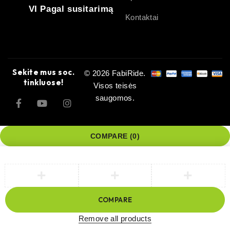
VI Pagal susitarimą
Kontaktai
Sekite mus soc.
© 2026 FabiRide.
tinkluose!
Visos teisės
saugomos.
COMPARE
(0)
COMPARE
Remove all products