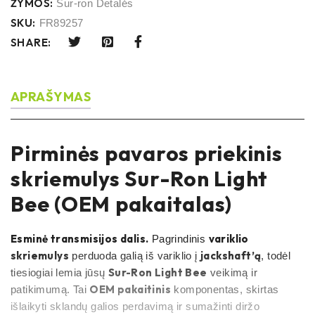
ŽYMOS:
Sur-ron Detalės
SKU:
FR89257
SHARE:
APRAŠYMAS
Pirminės pavaros priekinis
skriemulys Sur-Ron Light
Bee (OEM pakaitalas)
Esminė transmisijos dalis.
variklio
Pagrindinis
skriemulys
jackshaft’ą
perduoda galią iš variklio į
, todėl
Sur-Ron Light Bee
tiesiogiai lemia jūsų
veikimą ir
OEM pakaitinis
patikimumą. Tai
komponentas, skirtas
išlaikyti sklandų galios perdavimą ir sumažinti diržo