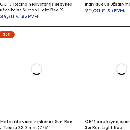
GUTS Racing neslystantis sėdynės
individualus užsakym
užvalkalas Surron Light Bee X
20,00
€
Su PVM.
84,70
€
Su PVM.
-30%
Motociklo vairo rankenos Sur-Ron
OEM po sėdyne esanti
/ Talaria 22,2 mm (7/8")
SurRon Light Bee