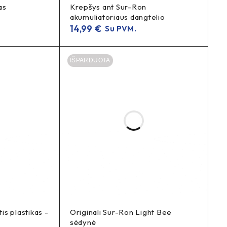
as
Krepšys ant Sur-Ron
akumuliatoriaus dangtelio
14,99
€
Su PVM.
IŠPARDUOTA
s plastikas -
Originali Sur-Ron Light Bee
sėdynė