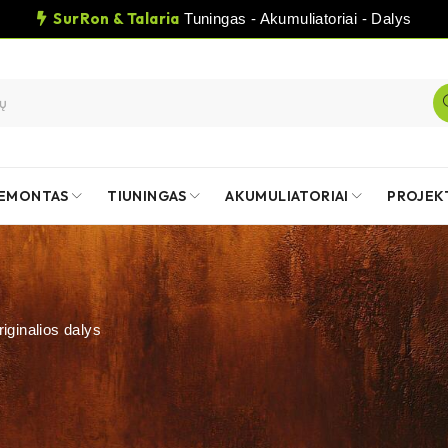
SurRon & Talaria
Tuningas - Akumuliatoriai - Dalys
EMONTAS
TIUNINGAS
AKUMULIATORIAI
PROJEK
iginalios dalys