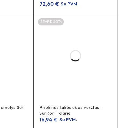
72,60
€
Su PVM.
IŠPARDUOTA
iemulys Sur-
Priekinės šakės ašies varžtas -
SurRon, Talaria
16,94
€
Su PVM.