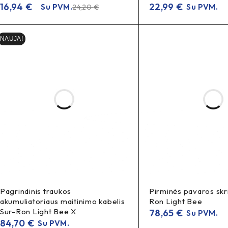
16,94
€
22,99
€
Su PVM.
Su PVM.
24,20
€
NAUJA!
Pagrindinis traukos
Pirminės pavaros skr
akumuliatoriaus maitinimo kabelis
Ron Light Bee
Sur-Ron Light Bee X
78,65
€
Su PVM.
84,70
€
Su PVM.