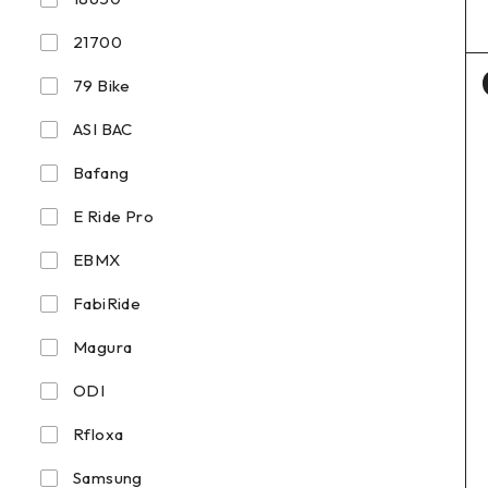
21700
79 Bike
ASI BAC
Bafang
E Ride Pro
EBMX
FabiRide
Magura
ODI
Rfloxa
Samsung