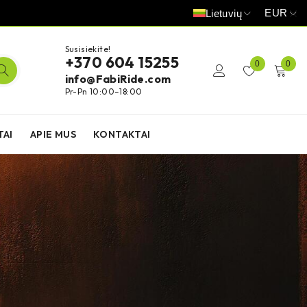
EUR
Lietuvių
Susisiekite!
+370 604 15255
0
0
info@FabiRide.com
Pr-Pn 10:00–18:00
TAI
APIE MUS
KONTAKTAI