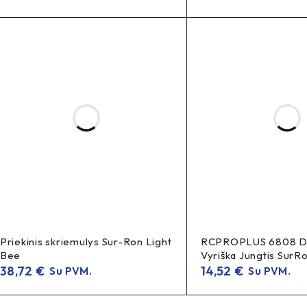
Priekinis skriemulys Sur-Ron Light
RCPROPLUS 6808 D6
Bee
Vyriška Jungtis SurR
38,72
€
14,52
€
Su PVM.
Su PVM.