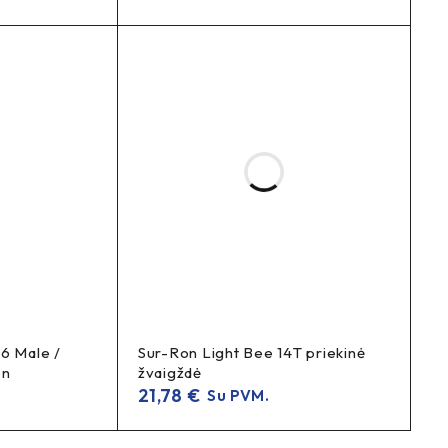
 Male /
Sur-Ron Light Bee 14T priekinė
on
žvaigždė
21,78
€
Su PVM.