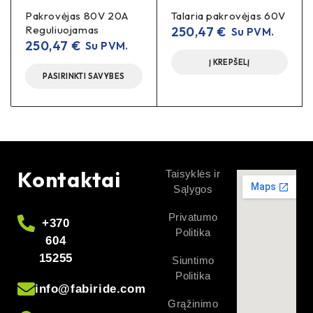
Pakrovėjas 80V 20A
Talaria pakrovėjas 60V
Reguliuojamas
250,47
€
Su PVM.
250,47
€
Su PVM.
Į KREPŠELĮ
PASIRINKTI SAVYBES
Kontaktai
Taisyklės ir
Sąlygos
Privatumo
+370
Politika
604
15255
Siuntimo
Politika
info@fabiride.com
Grąžinimo