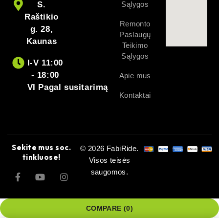
S.
Sąlygos
Raštikio
Remonto
g. 28,
Paslaugų
Kaunas
Teikimo
Sąlygos
I-V 11:00
- 18:00
Apie mus
VI Pagal susitarimą
Kontaktai
Sekite mus soc.
© 2026 FabiRide.
tinkluose!
Visos teisės
saugomos.
COMPARE
(0)