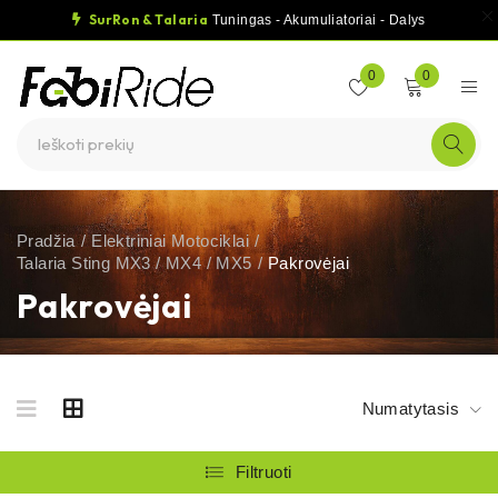
SurRon & Talaria
Tuningas - Akumuliatoriai - Dalys
0
0
Pradžia
/
Elektriniai Motociklai
/
Talaria Sting MX3 / MX4 / MX5
/
Pakrovėjai
Pakrovėjai
Numatytasis
Filtruoti