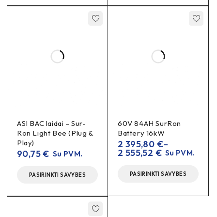
švilpimas
praslydimas
girdimas
ar
apkraunant.
Ar šis skriemulys keičia perdavimo santykį?
OEM
Ne, tai
pakaitalas – perdavimo santykis išlieka
standartinis
.
Ar būtina kartu keisti diržą?
nusidėvėjo
Rekomenduojama: jei skriemulys
, diržas dažnai
prasitampęs
taip pat
ar pažeistas.
ASI BAC laidai – Sur-
60V 84AH SurRon
Ron Light Bee (Plug &
Battery 16kW
Play)
2 395,80
€
–
2 555,52
€
90,75
€
Su PVM.
Su PVM.
PASIRINKTI SAVYBES
PASIRINKTI SAVYBES