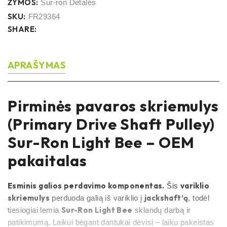
ŽYMOS:
Sur-ron Detalės
SKU:
FR29364
SHARE:
APRAŠYMAS
Pirminės pavaros skriemulys
(Primary Drive Shaft Pulley)
Sur-Ron Light Bee – OEM
pakaitalas
Esminis galios perdavimo komponentas.
variklio
Šis
skriemulys
jackshaft’ą
perduoda galią iš variklio į
, todėl
Sur-Ron Light Bee
tiesiogiai lemia
sklandų darbą ir
patikimumą. Laikui bėgant dantukai dėvisi – laiku pakeistas