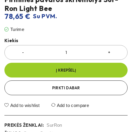
Ron Light Bee
78,65
€
Su PVM.
Turime
Kiekis
Į KREPŠELĮ
PIRKTI DABAR
Add to wishlist
Add to compare
PREKĖS ŽENKLAI:
SurRon