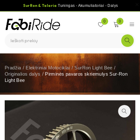
SurRon & Talaria
Tuningas - Akumuliatoriai - Dalys
0
0
Pradžia
/
Elektriniai Motociklai
/
SurRon Light Bee
/
Originalios dalys
/
Pirminės pavaros skriemulys Sur-Ron
Light Bee