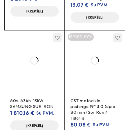
13,07
€
Su PVM.
Mazgas:
pirminė pavara
(variklis → jackshaft)
Į KREPŠELĮ
Į KREPŠELĮ
Specifikacijos
Tipas:
variklio skriemulys
priekinis
(Primary Drive
IŠPARDUOTA
Shaft Pulley)
Kilmė:
OEM pakaitalas
Medžiaga:
didelio patvarumo lydinys, preciziškai
profiliuoti dantukai
Komplektacija:
skriemulys
Privalumai realiame važiavime
60v. 63Ah. 13kW
CST motociklo
Stabilesnė trauka
ir tikslesnė akceleracija.
SAMSUNG SUR-RON
padanga 19" 3.0 (apie
80 mm) Sur Ron /
1 810,16
€
Su PVM.
Mažiau triukšmo
ir vibracijų pirminėje pavarų
Talaria
grandyje.
80,08
€
Su PVM.
Į KREPŠELĮ