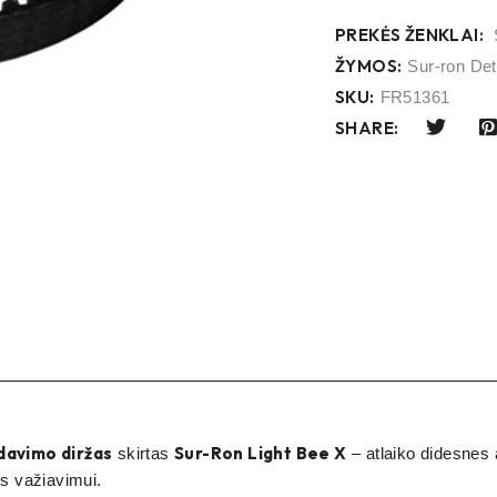
PREKĖS ŽENKLAI:
ŽYMOS:
Sur-ron Det
SKU:
FR51361
SHARE:
davimo diržas
Sur-Ron Light Bee X
skirtas
– atlaiko didesnes 
ės važiavimui.