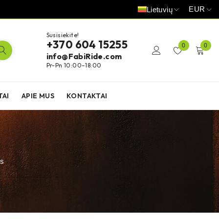
EUR
Lietuvių
Susisiekite!
+370 604 15255
0
0
info@FabiRide.com
Pr-Pn 10:00–18:00
TAI
APIE MUS
KONTAKTAI
as