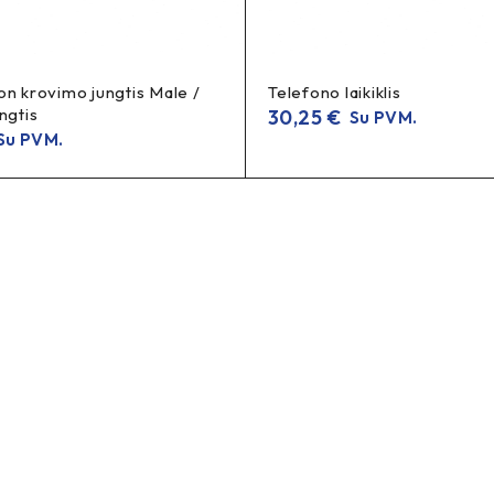
on krovimo jungtis Male /
Telefono laikiklis
ngtis
30,25
€
Su PVM.
u PVM.