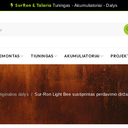
SurRon & Talaria
Tuningas - Akumuliatoriai - Dalys
EMONTAS
TIUNINGAS
AKUMULIATORIAI
PROJEK
iginalios dalys
/
Sur-Ron Light Bee sustiprintas perdavimo dirž