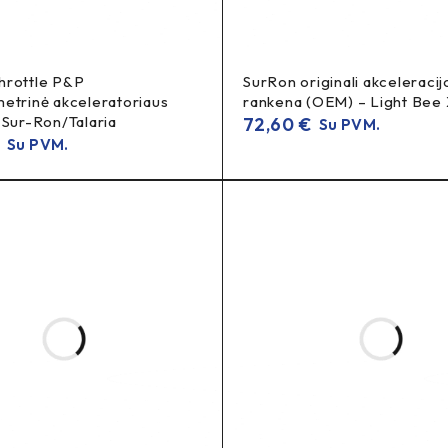
 patikrinimą
.
u.
hrottle P&P
SurRon originali akceleracij
etrinė akceleratoriaus
rankena (OEM) – Light Bee 
 Sur-Ron/Talaria
72,60
€
Su PVM.
€
Su PVM.
praslydimą
arba jaučiate
– laikas keisti.