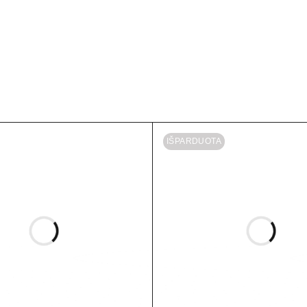
u armuojančiais siūlais
guliuoti įtempimą.
IŠPARDUOTA
leruojant.
viau prižiūrėti.
tarimai
greitina naujo diržo dėvėjimąsi.
ojo gaires.