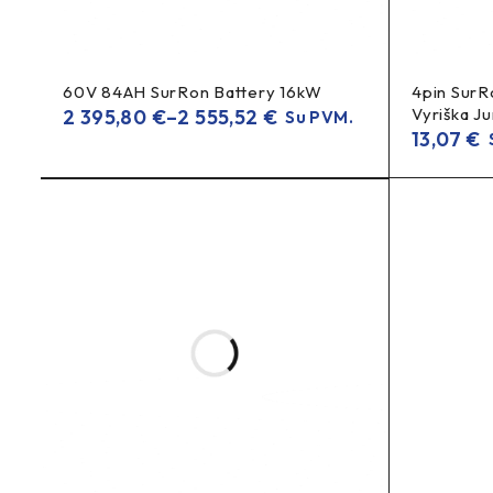
60V 84AH SurRon Battery 16kW
4pin SurR
Vyriška Ju
2 395,80
€
–
2 555,52
€
Su PVM.
13,07
€
S