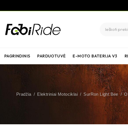
PAGRINDINIS
PARDUOTUVĖ
E-MOTO BATERIJA V3
R
Pradžia
/
Elektriniai Motociklai
/
SurRon Light Bee
/
Or