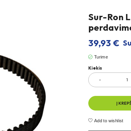
Sur-Ron L
perdavimo
39,93
€
Su
Turime
Kiekis
Į KREP
Add to wishlist