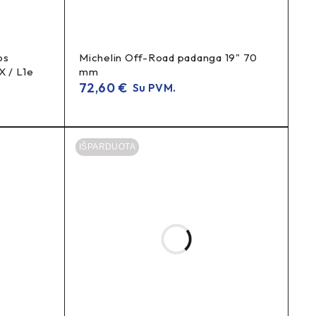
os
Michelin Off-Road padanga 19" 70
X / L1e
mm
72,60
€
Su PVM.
IŠPARDUOTA