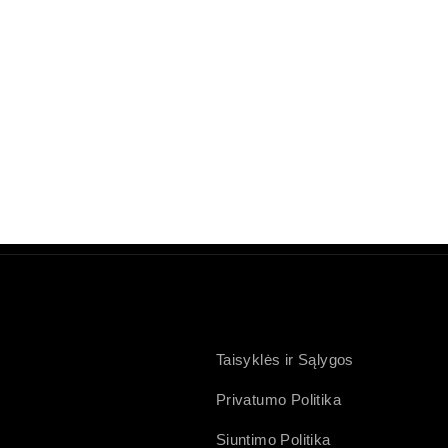
Taisyklės ir Sąlygos
Privatumo Politika
Siuntimo Politika