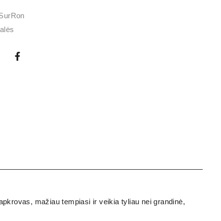
SurRon
alės
apkrovas, mažiau tempiasi ir veikia tyliau nei grandinė,