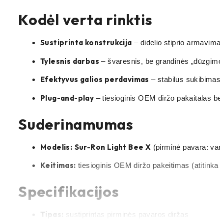
Kodėl verta rinktis
Sustiprinta konstrukcija
– didelio stiprio armavima
Tylesnis darbas
– švaresnis, be grandinės „dūzgimo“
Efektyvus galios perdavimas
– stabilus sukibimas
Plug-and-play
– tiesioginis OEM diržo pakaitalas be
Suderinamumas
Modelis:
Sur-Ron Light Bee X
(pirminė pavara: var
Keitimas:
tiesioginis OEM diržo pakeitimas (atitink
Specifikacijos
Tipas:
sustiprintas pirminės pavaros diržas