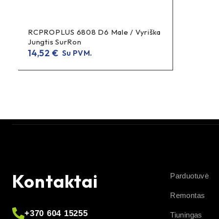
RCPROPLUS 6808 D6 Male / Vyriška
Jungtis SurRon
14,52
€
Su PVM.
Kontaktai
Parduotuvė
Remontas
+370 604 15255
Tiuningas