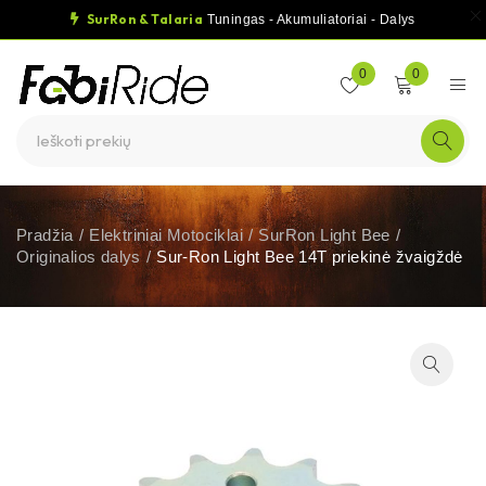
SurRon & Talaria
Tuningas - Akumuliatoriai - Dalys
0
0
Pradžia
/
Elektriniai Motociklai
/
SurRon Light Bee
/
Originalios dalys
/
Sur-Ron Light Bee 14T priekinė žvaigždė