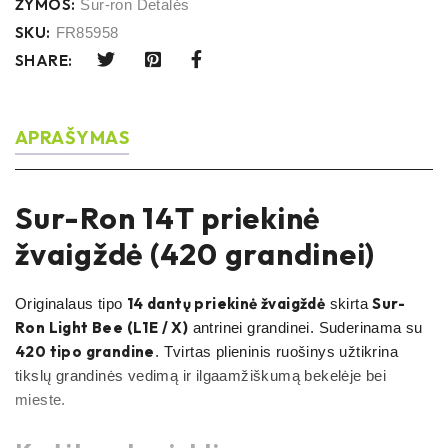
ŽYMOS:
Sur-ron Detalės
SKU:
FR85958
SHARE:
APRAŠYMAS
Sur-Ron 14T priekinė
žvaigždė (420 grandinei)
14 dantų priekinė žvaigždė
Sur-
Originalaus tipo
skirta
Ron Light Bee (L1E / X)
antrinei grandinei. Suderinama su
420 tipo grandine
. Tvirtas plieninis ruošinys užtikrina
tikslų grandinės vedimą ir ilgaamžiškumą bekelėje bei
mieste.