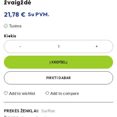
žvaigždė
21,78
€
Su PVM.
Turime
Kiekis
Į KREPŠELĮ
PIRKTI DABAR
Add to wishlist
Add to compare
PREKĖS ŽENKLAI:
SurRon