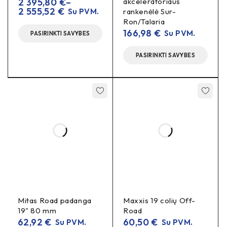
2 395,80
€
–
akceleratoriaus
2 555,52
€
Su PVM.
rankenėlė Sur-
Pavara:
antrinė grandinė
(jackshaft → galinė
Ron/Talaria
žvaigždė)
166,98
€
Su PVM.
PASIRINKTI SAVYBES
Grandinė:
420
tipas
PASIRINKTI SAVYBES
Specifikacijos
Dantukų skaičius:
14T
Grandinės tipas:
420
Medžiaga:
grūdintas plienas
Montavimas:
tiesioginis OEM pakaitalas
Montavimo patarimai
Mitas Road padanga
Maxxis 19 colių Off-
Patikrinkite grandinės būklę; keičiant žvaigždes
19" 80 mm
Road
grandininę
rekomenduojama keisti ir
komplektą
62,92
€
60,50
€
Su PVM.
Su PVM.
(grandinė + galinė žvaigždė) ilgesniam resursui.