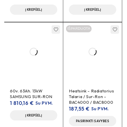
grandinės įtempimą
Nustatykite teisingą
ir
Į KREPŠELĮ
Į KREPŠELĮ
sulygiavimą.
pakartotinį suveržimą
Po 50–100 km atlikite
.
IŠPARDUOTA
DUK
Ar tinka 420 grandinei?
420
Taip, ši žvaigždė skirta
grandinės standartui.
surron 14t sprocket, sur-ron priekinė žvaigždė, 420 chain
sprocket, light bee 14t, surron gearing upgrade, jackshaft
sprocket
60v. 63Ah. 13kW
Heatsink - Radiatorius
SAMSUNG SUR-RON
Talaria / Sur-Ron -
BAC4000 / BAC8000
1 810,16
€
Su PVM.
187,55
€
Su PVM.
Į KREPŠELĮ
PASIRINKTI SAVYBES