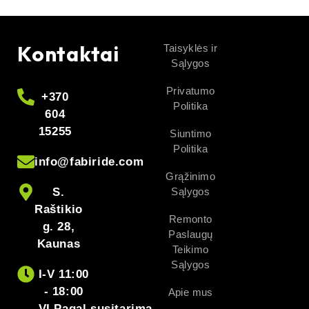
Kontaktai
Taisyklės ir
Sąlygos
Privatumo
+370
Politika
604
15255
Siuntimo
Politika
info@fabiride.com
Grąžinimo
S.
Sąlygos
Raštikio
Remonto
g. 28,
Paslaugų
Kaunas
Teikimo
Sąlygos
I-V 11:00
- 18:00
Apie mus
VI Pagal susitarimą