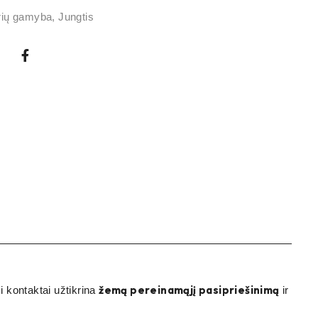
rių gamyba
,
Jungtis
žemą pereinamąjį pasipriešinimą
 kontaktai užtikrina
ir