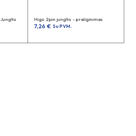
Jungtis
Higo 2pin jungtis - prailginimas
7,26
€
Su PVM.