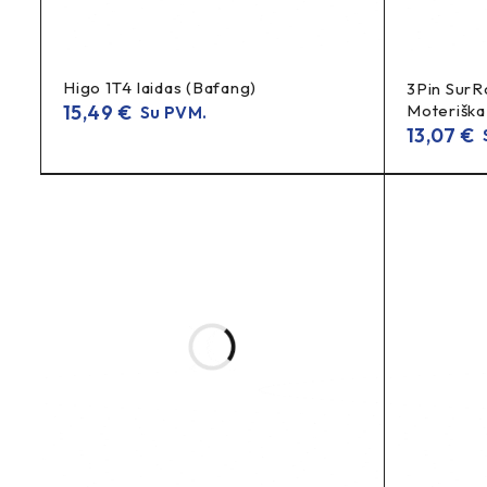
storesnį laidą
trumpesnį
Didinant srovę, rinkitės
ir
DUK
Higo 1T4 laidas (Bafang)
3Pin SurR
15,49
€
Moteriška
Su PVM.
13,07
€
Ar tinka greitam krovimui?
S
XT30
Taip, jei krovimo srovė atitinka
ir laidų specifikaciją (
Kuo skiriasi XT30 nuo XT60?
XT30
mažesnėms 
– kompaktiškesnė ir lengvesnė, skirta
XT30 Female jungtis RC, dronams ir e-projektams. ~30 A, 1