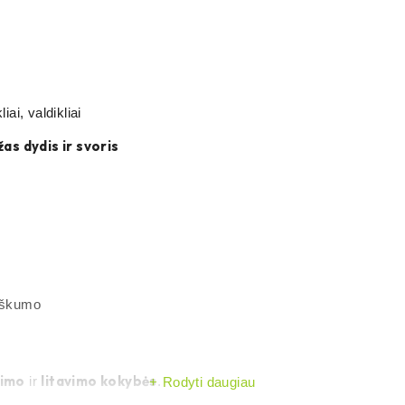
ai, valdikliai
as dydis ir svoris
riškumo
nimo
litavimo kokybės
ir
.
Rodyti daugiau