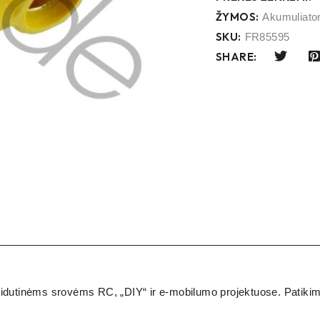
ŽYMOS:
Akumuliato
SKU:
FR85595
SHARE:
idutinėms srovėms RC, „DIY“ ir e-mobilumo projektuose. Patikimi