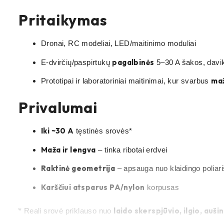
Pritaikymas
Dronai, RC modeliai, LED/maitinimo moduliai
pagalbinės
E-dvirčių/paspirtukų
5–30 A šakos, davikli
maž
Prototipai ir laboratoriniai maitinimai, kur svarbus
Privalumai
Iki ~30 A
tęstinės srovės*
Maža ir lengva
– tinka ribotai erdvei
Raktinė geometrija
– apsauga nuo klaidingo polia
Karščiui atsparus PA/nylon
korpusas
laido skerspjūvio, ilgio, auši
* Reali srovė priklauso nuo