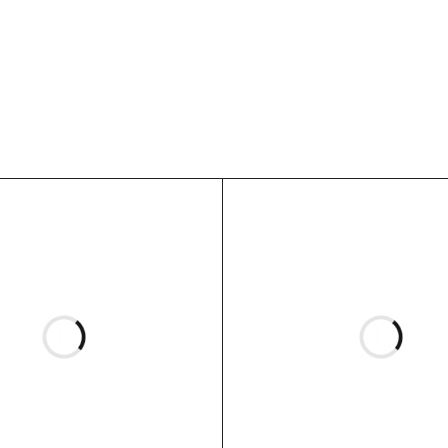
i)
heat-shrink
itavimo –
.