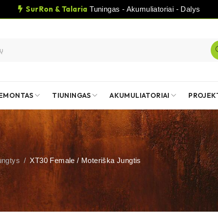
SurRon & Talaria
Tuningas - Akumuliatoriai - Dalys
EMONTAS
TIUNINGAS
AKUMULIATORIAI
PROJEK
ungtys
/
XT30 Female / Moteriška Jungtis