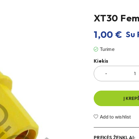
XT30 Fema
1,00
€
Su 
Turime
Kiekis
Į KREP
Add to wishlist
PREKĖS ŽENKLAI: