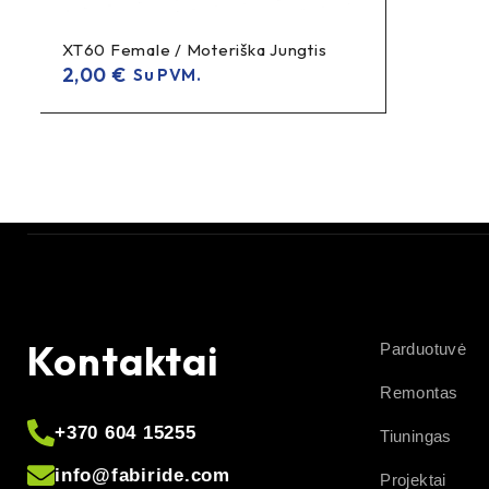
XT60 Female / Moteriška Jungtis
2,00
€
Su PVM.
Kontaktai
Parduotuvė
Remontas
+370 604 15255
Tiuningas
info@fabiride.com
Projektai