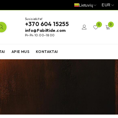
EUR
Lietuvių
Susisiekite!
+370 604 15255
0
0
info@FabiRide.com
Pr-Pn 10:00–18:00
TAI
APIE MUS
KONTAKTAI