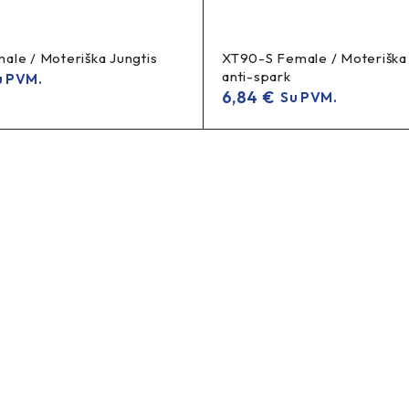
le / Moteriška Jungtis
XT90-S Female / Moteriška 
anti-spark
 PVM.
6,84
€
Su PVM.