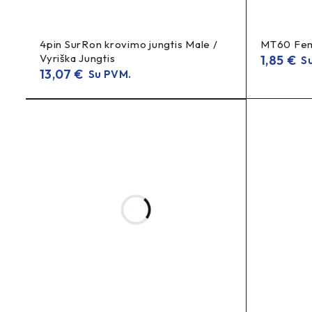
4pin SurRon krovimo jungtis Male /
MT60 Fema
Vyriška Jungtis
1,85
€
Su
13,07
€
Su PVM.