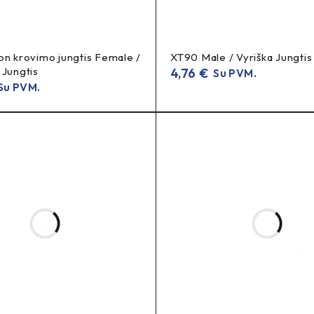
 maršrutą
.
on krovimo jungtis Female /
XT90 Male / Vyriška Jungtis
 Jungtis
4,76
€
Su PVM.
u PVM.
dažn. iki ~10–30 A).
srovėms
XT60
;
– didesnėms apkrovoms.
6–18 AWG, raktinė geometrija, PA/nylon korpusas. 1 vnt.