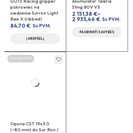
GUTS Racing gripper
Akumulator Talaria
pokrowiec na
Sting 80V V3
siedzenie Surron Light
2 151,38
€
–
2 935,46
€
Bee X (ribbed)
Su PVM.
84,70
€
Su PVM.
PASIRINKTI SAVYBES
Į KREPŠELĮ
IŠPARDUOTA
Opona CST 19x3.0
(~80 mm) do Sur Ron /