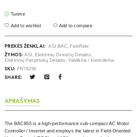
Turime
Add to wishlist
Add to compare
PREKĖS ŽENKLAI:
ASI BAC
,
FabiRide
ŽYMOS:
ASI
,
Elektrinių Dviračių Detalės
,
Elektrinių Paspirtukų Detalės
,
Valdikliai / kontroleriai
SKU:
FR78296
SHARE:
APRAŠYMAS
The BAC855 is a high-performance sub-compact AC Motor
Controller / Inverter and employs the latest in Field-Oriented