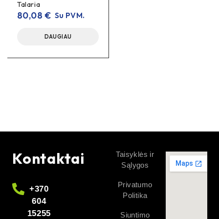
Talaria
80,08
€
Su PVM.
DAUGIAU
Kontaktai
Taisyklės ir
Sąlygos
Privatumo
+370
Politika
604
15255
Siuntimo