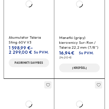
NOM. VOLTAGE
36 – 72V Volts
Akumulator Talaria
Manetki (gripy)
NOM. CURRENT
Sting 60V V3
70 Amps
kierownicy Sur-Ron /
1 598,99
€
–
Talaria 22,2 mm (7/8")
2 299,00
€
Su PVM.
16,94
€
Su PVM.
PEAK CURRENT
24,20
90 Amps
€
PASIRINKTI SAVYBES
Į KREPŠELĮ
TTL
Yes
AUTO TUNING
Yes
SENSORLESS START
Adaptive