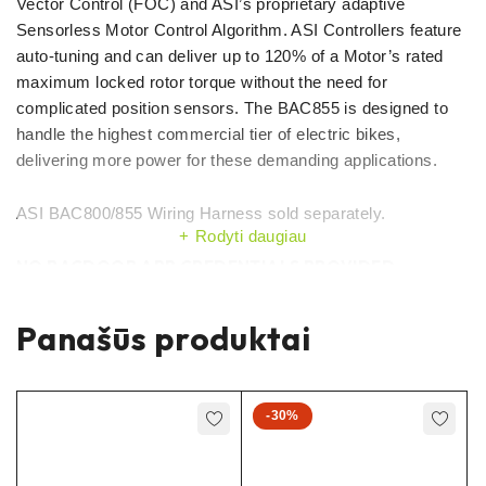
Vector Control (FOC) and ASI’s proprietary adaptive
Sensorless Motor Control Algorithm. ASI Controllers feature
auto-tuning and can deliver up to 120% of a Motor’s rated
maximum locked rotor torque without the need for
complicated position sensors. The BAC855 is designed to
handle the highest commercial tier of electric bikes,
delivering more power for these demanding applications.
ASI BAC800/855 Wiring Harness sold separately.
Rodyti daugiau
NO BACDOOR APP CREDENTIALS PROVIDED
SVARBU
Panašūs produktai
Naudojant šį gaminį su sistema ar atnaujinimo rinkiniu, kuris
nebuvo pirktas iš mūsų – FabiRide.lt parduotuvės, pakeitus
valdiklį garantija nesuteikiama.
-30%
Jei norite įsigyti šią prekę, turite įsigyti nuotolinio
programavimo seansą.