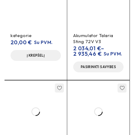
IP65 (IP67 with
IP RATING
sealed connectors)
kategorie
Akumulator Talaria
100% EOL Test under
QC VERIFICATION
Sting 72V V3
20,00
€
Su PVM.
load
2 034,01
€
–
2 935,46
€
Su PVM.
Į KREPŠELĮ
ADDITIONAL
PASIRINKTI SAVYBES
AVAILABLE
TTL + Bluetooth
PROTOCOLS
Teirautis dėl kiekio ir kainos.
kontroleris