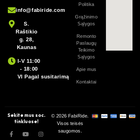
Politika
info@fabiride.com
Grąžinimo
S.
Sąlygos
Raštikio
Remonto
g. 28,
Paslaugų
Kaunas
Teikimo
Sąlygos
I-V 11:00
- 18:00
Apie mus
VI Pagal susitarimą
Kontaktai
Sekite mus soc.
© 2026 FabiRide.
tinkluose!
Visos teisės
saugomos.