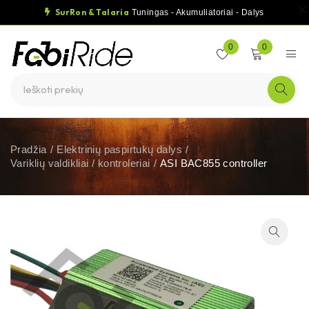
SurRon & Talaria
Tuningas - Akumuliatoriai - Dalys
0
0
Pradžia
/
Elektrinių paspirtukų dalys
/
Variklių valdikliai / kontroleriai
/
ASI BAC855 controller