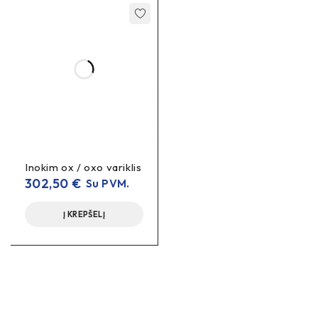
Inokim ox / oxo variklis
302,50
€
Su PVM.
Į KREPŠELĮ