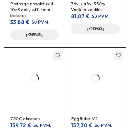
Padanga paspirtukui
36v. / 48v. 350w
priklauso nuo versijos).
10×3 colių off-roud –
Variklio valdiklis
bekelei
81,07
€
Su PVM.
Kontaktai:
B−
C−
,
(bendras), balansavimo jungtis.
33,88
€
Su PVM.
Darbinė temp.:
~−20…60 °C (tikslinti pagal
Į KREPŠELĮ
lipduką/datasheet).
Į KREPŠELĮ
Saugos ir naudojimo patarimai
14S Li-ion krovikliu ~58.8 V (CC/CV)
Kraukite
.
balansavimo laidų sekos
Laikykitės
– neteisingas
prijungimas gali pažeisti BMS.
ventiliaciją ir izoliaciją
Užtikrinkite
nuo
vibracijų/drėgmės.
Jei valdiklis reikalauja >60 A pikų, rinkitės
aukštesnio A
BMS arba dvigubą apsaugą.
750C ekranas
EggRider V2
159,72
€
157,30
€
Su PVM.
Su PVM.
DUK