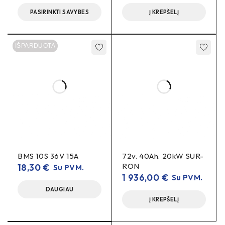
PASIRINKTI SAVYBES
Į KREPŠELĮ
Ar galima krauti ir važiuoti tuo pačiu metu?
Technologiškai taip, įmanoma.
IŠPARDUOTA
Kodėl nėra P− gnybto?
bendrą C−
Šis modelis turi
, todėl atskiras P− nenumatytas
– taip supaprastinama instaliacija.
14S BMS, 52V 60A BMS, shared charge port, C− BMS, e-
bike BMS, battery management
BMS 10S 36V 15A
72v. 40Ah. 20kW SUR-
RON
18,30
€
Su PVM.
1 936,00
€
Su PVM.
DAUGIAU
Į KREPŠELĮ