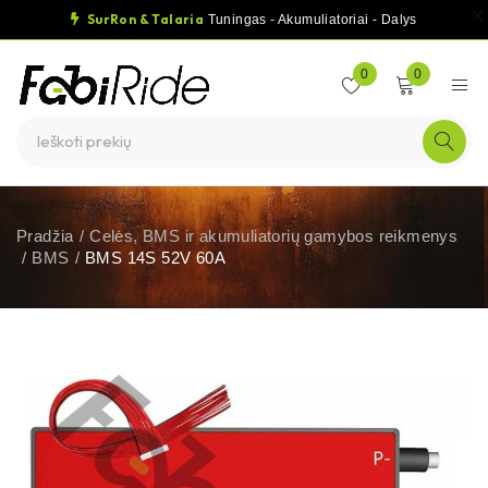
SurRon & Talaria
Tuningas - Akumuliatoriai - Dalys
0
0
Pradžia
/
Celės, BMS ir akumuliatorių gamybos reikmenys
/
BMS
/
BMS 14S 52V 60A