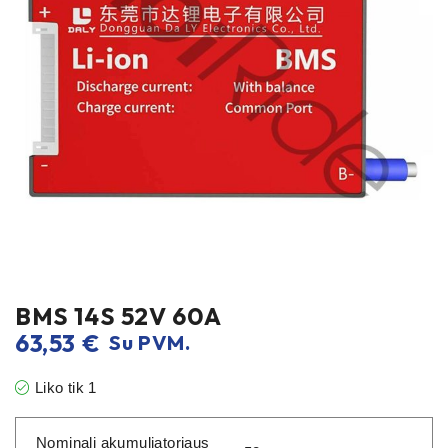
BMS 14S 52V 60A
63,53
€
Su PVM.
Liko tik 1
Nominali akumuliatoriaus