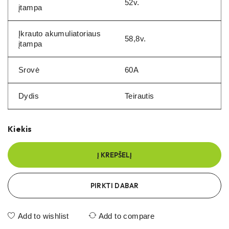
52v.
įtampa
Įkrauto akumuliatoriaus
58,8v.
įtampa
Srovė
60A
Dydis
Teirautis
Kiekis
Į KREPŠELĮ
PIRKTI DABAR
Add to wishlist
Add to compare