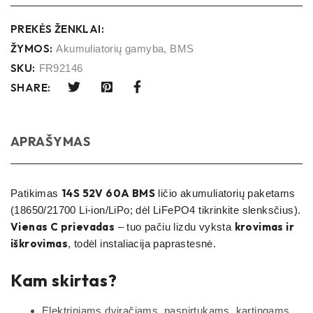
PREKĖS ŽENKLAI:
ŽYMOS:
Akumuliatorių gamyba
,
BMS
SKU:
FR92146
SHARE:
APRAŠYMAS
14S 52V 60A BMS
Patikimas
ličio akumuliatorių paketams
(18650/21700 Li-ion/LiPo; dėl LiFePO4 tikrinkite slenksčius).
Vienas C prievadas
krovimas ir
– tuo pačiu lizdu vyksta
iškrovimas
, todėl instaliacija paprastesnė.
Kam skirtas?
Elektriniams dviračiams, paspirtukams, kartingams,