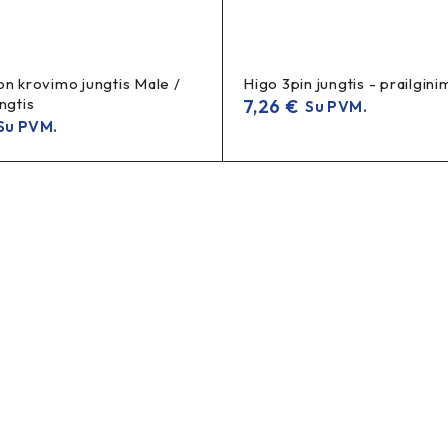
on krovimo jungtis Male /
Higo 3pin jungtis - prailgini
ngtis
7,26
€
Su PVM.
u PVM.