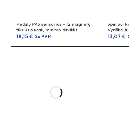
Pedalų PAS sensorius – 12 magnetų,
3pin SurR
tikslus pedalų minimo daviklis
Vyriška Ju
18,15
€
13,07
€
Su PVM.
S