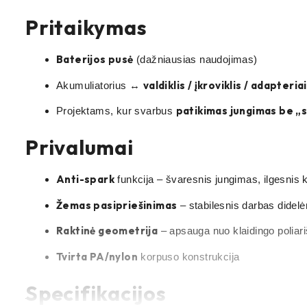
Pritaikymas
Baterijos pusė
(dažniausias naudojimas)
valdiklis / įkroviklis / adapteriai
Akumuliatorius ↔
patikimas jungimas be „
Projektams, kur svarbus
Privalumai
Anti-spark
funkcija – švaresnis jungimas, ilgesni
Žemas pasipriešinimas
– stabilesnis darbas didel
Raktinė geometrija
– apsauga nuo klaidingo polia
Tvirta PA/nylon
korpuso konstrukcija
Specifikacijos