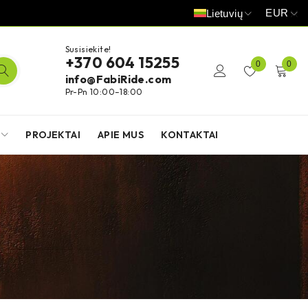
EUR
Lietuvių
Susisiekite!
+370 604 15255
0
0
info@FabiRide.com
Pr-Pn 10:00–18:00
PROJEKTAI
APIE MUS
KONTAKTAI