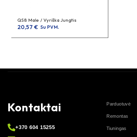
QS8 Male / Vyriška Jungtis
20,57
€
Su PVM.
Kontaktai
Parduotuvė
Remontas
+370 604 15255
Tiuningas