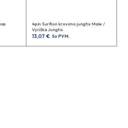
mas
4pin SurRon krovimo jungtis Male /
Vyriška Jungtis
13,07
€
Su PVM.