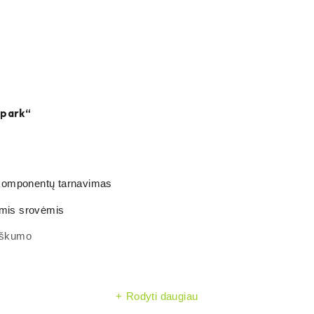
spark“
s komponentų tarnavimas
ėmis srovėmis
riškumo
Rodyti daugiau