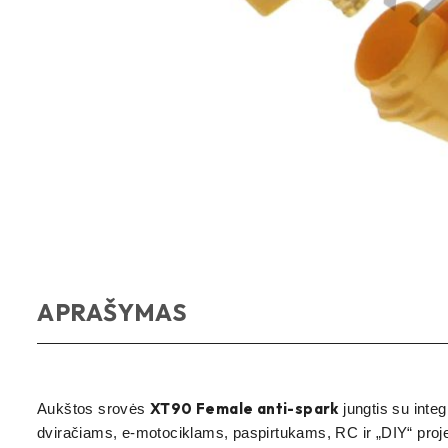
APRAŠYMAS
XT90 Female anti-spark
Aukštos srovės
jungtis su inte
dviračiams, e-motociklams, paspirtukams, RC ir „DIY“ pro