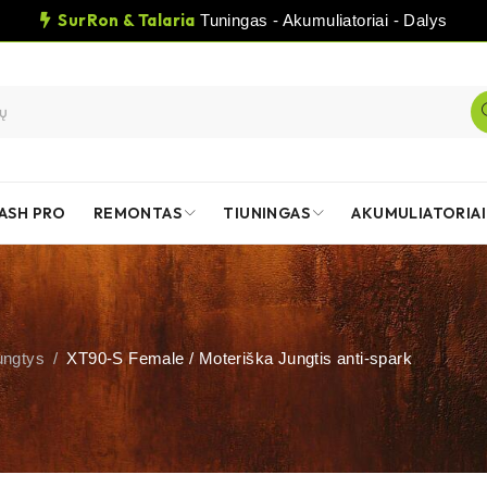
SurRon & Talaria
Tuningas - Akumuliatoriai - Dalys
ASH PRO
REMONTAS
TIUNINGAS
AKUMULIATORIAI
ungtys
/
XT90-S Female / Moteriška Jungtis anti-spark