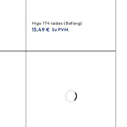
Higo 1T4 laidas (Bafang)
15,49
€
Su PVM.
Ride