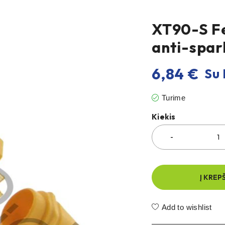
XT90-S Fe
anti-spar
6,84
€
Su 
Turime
Kiekis
Į KREP
Add to wishlist