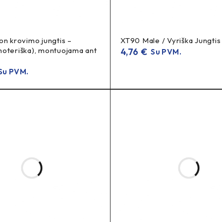
kybiška pora).
on krovimo jungtis –
XT90 Male / Vyriška Jungtis
ojo reikalavimus.
oteriška), montuojama ant
4,76
€
Su PVM.
u PVM.
terijos jungtis, aukštos srovės DC jungtis, SurRon, Talaria, Fabi