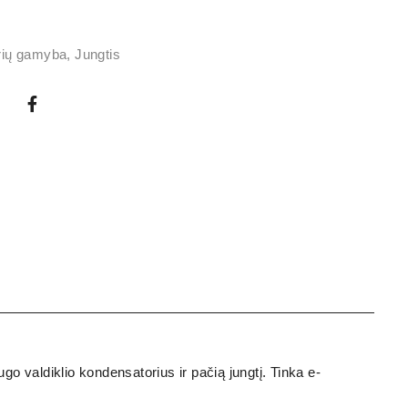
rių gamyba
,
Jungtis
ugo valdiklio kondensatorius ir pačią jungtį. Tinka e-