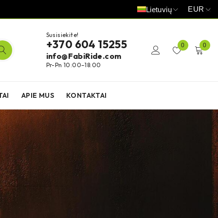
EUR
Lietuvių
Susisiekite!
+370 604 15255
0
0
info@FabiRide.com
Pr-Pn 10:00–18:00
TAI
APIE MUS
KONTAKTAI