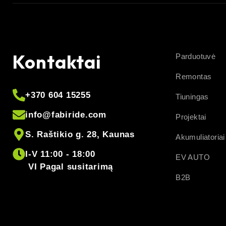
Kontaktai
Parduotuvė
Remontas
+370 604 15255
Tiuningas
info@fabiride.com
Projektai
S. Raštikio g. 28, Kaunas
Akumuliatoriai
I-V 11:00 - 18:00
EV AUTO
VI Pagal susitarimą
B2B