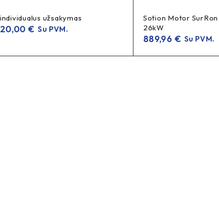
individualus užsakymas
Sotion Motor SurRon
26kW
20,00
€
Su PVM.
889,96
€
Su PVM.