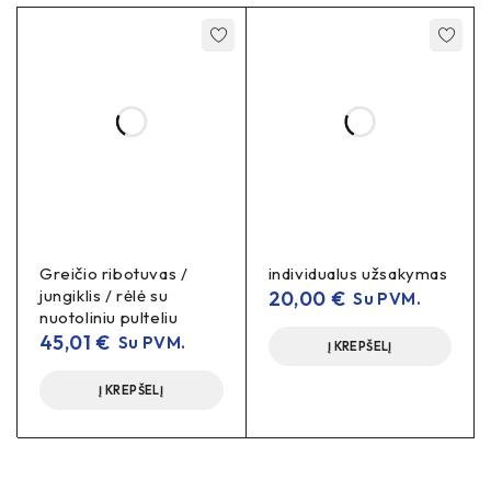
Greičio ribotuvas /
individualus užsakymas
jungiklis / rėlė su
20,00
€
Su PVM.
nuotoliniu pulteliu
45,01
€
Su PVM.
Į KREPŠELĮ
Į KREPŠELĮ