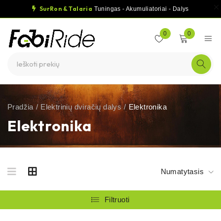
SurRon & Talaria
Tuningas - Akumuliatoriai - Dalys
0
0
Pradžia
/
Elektrinių dviračių dalys
/
Elektronika
Elektronika
Numatytasis
Filtruoti