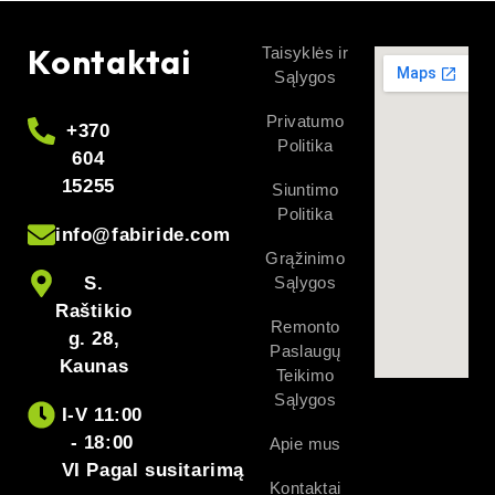
Kontaktai
Taisyklės ir
Sąlygos
Privatumo
+370
Politika
604
15255
Siuntimo
Politika
info@fabiride.com
Grąžinimo
S.
Sąlygos
Raštikio
Remonto
g. 28,
Paslaugų
Kaunas
Teikimo
Sąlygos
I-V 11:00
- 18:00
Apie mus
VI Pagal susitarimą
Kontaktai