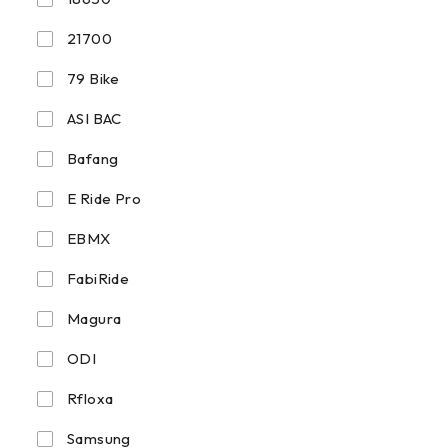
21700
79 Bike
ASI BAC
Bafang
E Ride Pro
EBMX
FabiRide
Magura
ODI
Rfloxa
Samsung