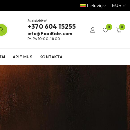
EUR
Lietuvių
Susisiekite!
+370 604 15255
0
0
info@FabiRide.com
Pr-Pn 10:00–18:00
TAI
APIE MUS
KONTAKTAI