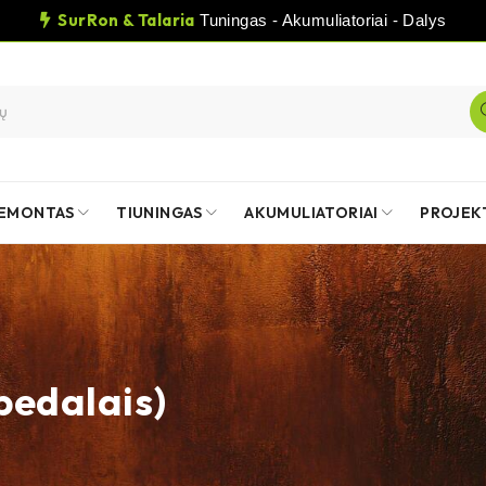
SurRon & Talaria
Tuningas - Akumuliatoriai - Dalys
EMONTAS
TIUNINGAS
AKUMULIATORIAI
PROJEK
 pedalais)