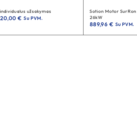
individualus užsakymas
Sotion Motor SurRon
26kW
20,00
€
Su PVM.
889,96
€
Su PVM.