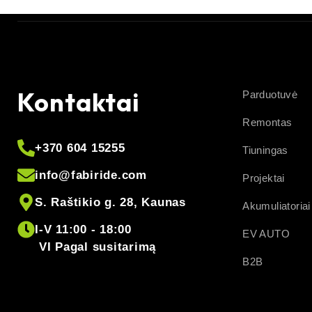
Kontaktai
Parduotuvė
Remontas
+370 604 15255
Tiuningas
info@fabiride.com
Projektai
S. Raštikio g. 28, Kaunas
Akumuliatoriai
I-V 11:00 - 18:00
EV AUTO
VI Pagal susitarimą
B2B