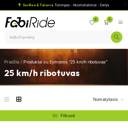
SurRon & Talaria
Tuningas - Akumuliatoriai - Dalys
0
0
Pradžia
/
Produktai su žymomis “25 km/h ribotuvas”
25 km/h ribotuvas
Numatytasis
Filtruoti