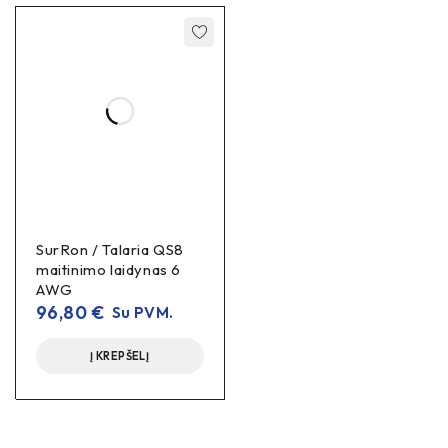
SurRon / Talaria QS8
maitinimo laidynas 6
AWG
96,80
€
Su PVM.
Į KREPŠELĮ