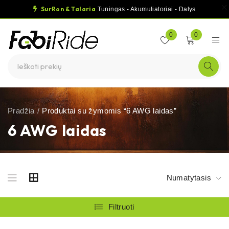
SurRon & Talaria
Tuningas - Akumuliatoriai - Dalys
0
0
Pradžia
/
Produktai su žymomis “6 AWG laidas”
6 AWG laidas
Numatytasis
Filtruoti