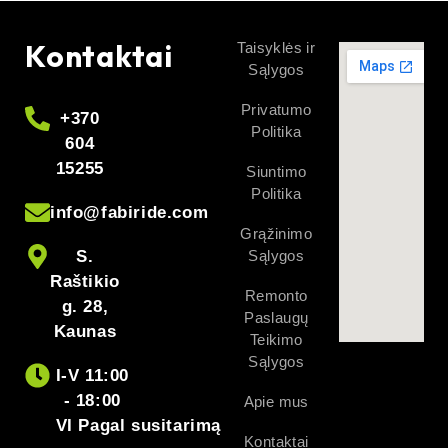
Kontaktai
Taisyklės ir
Sąlygos
Privatumo
+370
Politika
604
15255
Siuntimo
Politika
info@fabiride.com
Grąžinimo
S.
Sąlygos
Raštikio
Remonto
g. 28,
Paslaugų
Kaunas
Teikimo
Sąlygos
I-V 11:00
- 18:00
Apie mus
VI Pagal susitarimą
Kontaktai