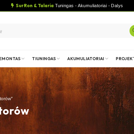
SurRon & Talaria
Tuningas - Akumuliatoriai - Dalys
EMONTAS
TIUNINGAS
AKUMULIATORIAI
PROJEK
torów”
torów