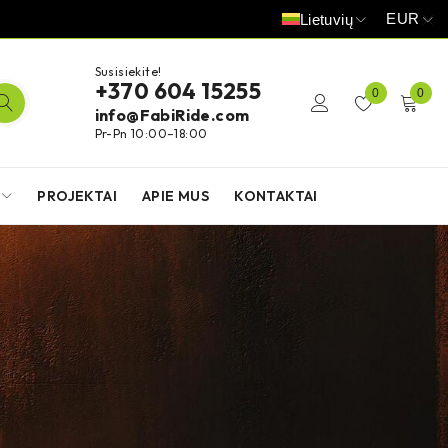
EUR
Lietuvių
Susisiekite!
+370 604 15255
0
0
info@FabiRide.com
Pr-Pn 10:00–18:00
PROJEKTAI
APIE MUS
KONTAKTAI