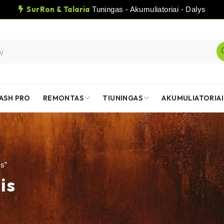
SurRon & Talaria
Tuningas - Akumuliatoriai - Dalys
ASH PRO
REMONTAS
TIUNINGAS
AKUMULIATORIAI
is”
is