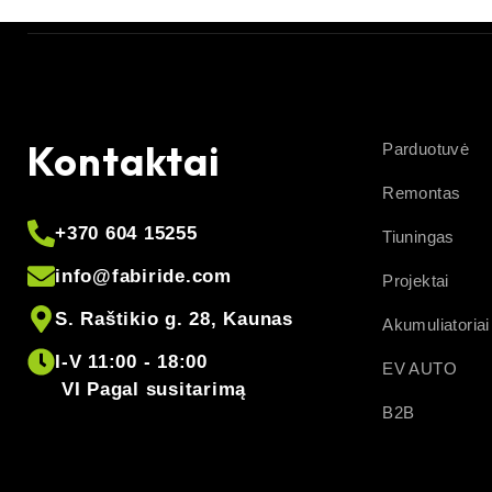
Kontaktai
Parduotuvė
Remontas
+370 604 15255
Tiuningas
info@fabiride.com
Projektai
S. Raštikio g. 28, Kaunas
Akumuliatoriai
I-V 11:00 - 18:00
EV AUTO
VI Pagal susitarimą
B2B