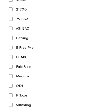
21700
79 Bike
ASI BAC
Bafang
E Ride Pro
EBMX
FabiRide
Magura
ODI
Rfloxa
Samsung