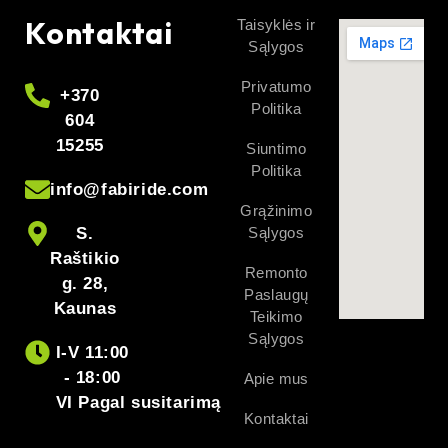
Kontaktai
Taisyklės ir
Sąlygos
Privatumo
+370
Politika
604
15255
Siuntimo
Politika
info@fabiride.com
Grąžinimo
S.
Sąlygos
Raštikio
Remonto
g. 28,
Paslaugų
Kaunas
Teikimo
Sąlygos
I-V 11:00
- 18:00
Apie mus
VI Pagal susitarimą
Kontaktai