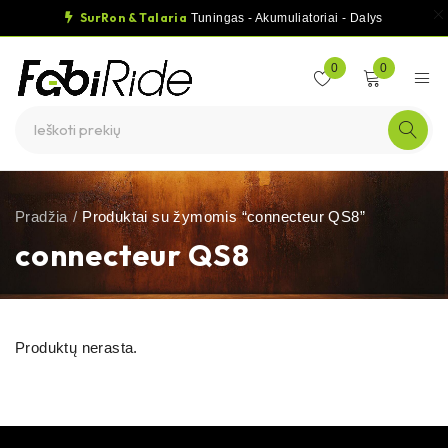
SurRon & Talaria
Tuningas - Akumuliatoriai - Dalys
0
0
Pradžia
/
Produktai su žymomis “connecteur QS8”
connecteur QS8
Produktų nerasta.