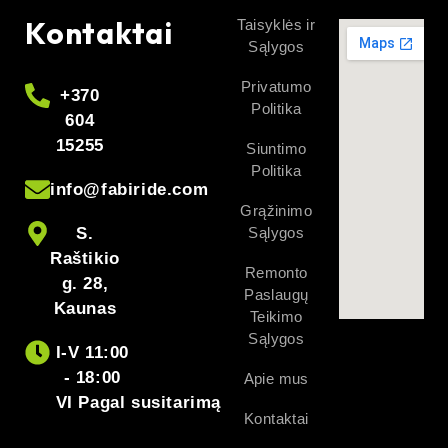
Kontaktai
Taisyklės ir
Sąlygos
Privatumo
+370
Politika
604
15255
Siuntimo
Politika
info@fabiride.com
Grąžinimo
S.
Sąlygos
Raštikio
Remonto
g. 28,
Paslaugų
Kaunas
Teikimo
Sąlygos
I-V 11:00
- 18:00
Apie mus
VI Pagal susitarimą
Kontaktai